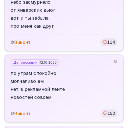
небо засмурнело
от январских вьюг
вот и ты забыла
про меня как друг
Виконт
©
114
Депрессяшки
(
12.10.2025
)
по утрам спокойно
молчаливо ем
нет в рекламной ленте
новостей совсем
Виконт
©
152