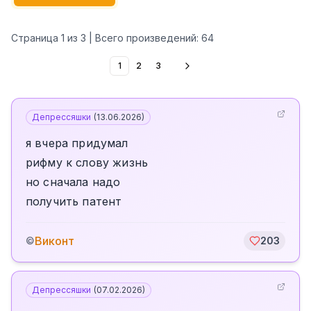
Страница
1
из
3
| Всего произведений:
64
1
2
3
Депрессяшки
(
13.06.2026
)
я вчера придумал
рифму к слову жизнь
но сначала надо
получить патент
Виконт
©
203
Депрессяшки
(
07.02.2026
)