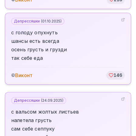
Депрессяшки
(
01.10.2025
)
с голоду опухнуть
шансы есть всегда
осень грусть и грузди
так себе еда
Виконт
©
146
Депрессяшки
(
24.09.2025
)
с вальсом жолтых листьев
налетела грусть
сам себе сеппуку