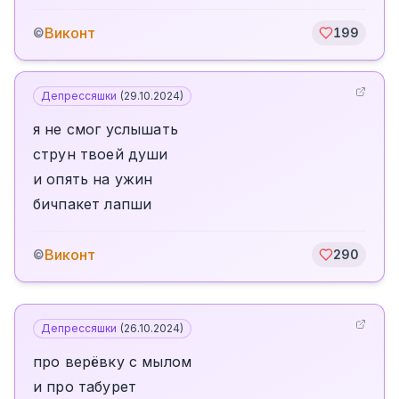
Виконт
©
199
Депрессяшки
(
29.10.2024
)
я не смог услышать
струн твоей души
и опять на ужин
бичпакет лапши
Виконт
©
290
Депрессяшки
(
26.10.2024
)
про верёвку с мылом
и про табурет