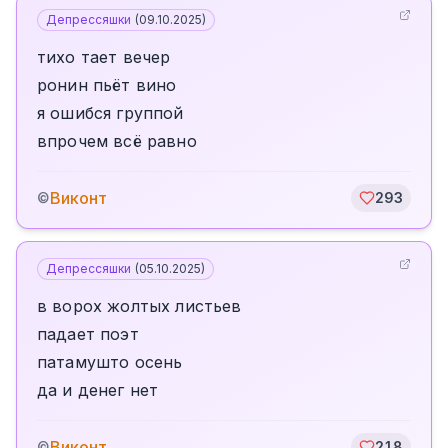
Депрессяшки
(
09.10.2025
)
тихо тает вечер
ронин пьёт вино
я ошибся группой
впрочем всё равно
Виконт
©
293
Депрессяшки
(
05.10.2025
)
в ворох жолтых листьев
падает поэт
патамушто осень
да и денег нет
Виконт
©
218