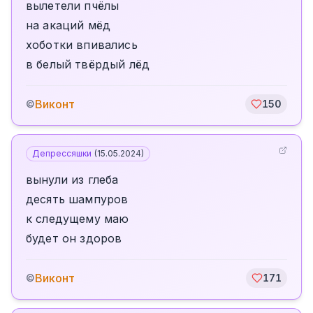
вылетели пчёлы
на акаций мёд
хоботки впивались
в белый твёрдый лёд
Виконт
©
150
Депрессяшки
(
15.05.2024
)
вынули из глеба
десять шампуров
к следущему маю
будет он здоров
Виконт
©
171