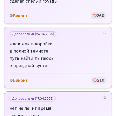
сделал спелый груздь
Виконт
©
260
Депрессяшки
(
24.04.2025
)
я как жук в коробке
в полной темноте
путь найти пытаюсь
в праздной суете
Виконт
©
210
Депрессяшки
(
17.04.2025
)
нет не лечит время
зря идут года