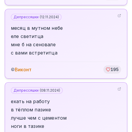
Депрессяшки
(
12.11.2024
)
месяц в мутном небе
еле светитца
мне б на сеновале
с вами встретитца
Виконт
©
195
Депрессяшки
(
08.11.2024
)
ехать на работу
в тёплом пазике
лучше чем с цементом
ноги в тазике