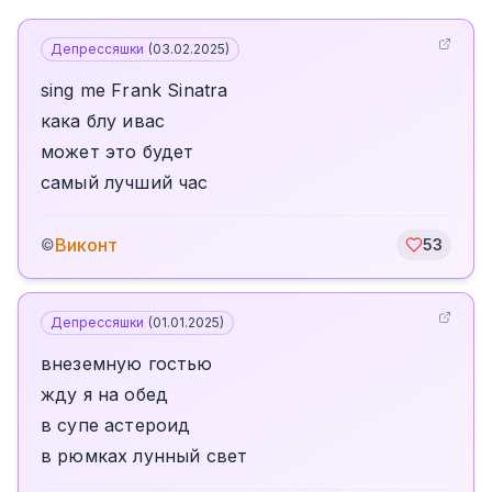
Депрессяшки
(
03.02.2025
)
sing me Frank Sinatra
кака блу ивас
может это будет
самый лучший час
Виконт
©
53
Депрессяшки
(
01.01.2025
)
внеземную гостью
жду я на обед
в супе астероид
в рюмках лунный свет