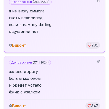
Депрессяшки
(
01.12.2024
)
я не вижу смысла
гнать велосипед
если к вам my darling
ощущений нет
Виконт
©
231
Депрессяшки
(
17.11.2024
)
залило дорогу
белым молоком
и бредёт устало
ёжик с узелком
Виконт
©
347