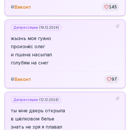
Виконт
©
145
Депрессяшки
(
19.12.2024
)
жызнь моя гуано
произнёс олег
и пшена насыпал
голубям на снег
Виконт
©
97
Депрессяшки
(
12.12.2024
)
ты мне дверь открыла
в шёлковом белье
знать не зря я плавал