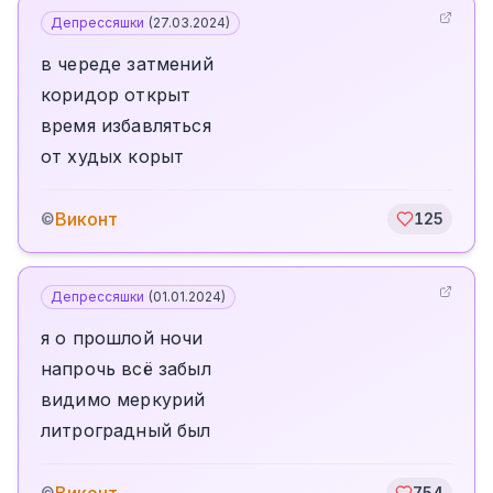
Депрессяшки
(
27.03.2024
)
в череде затмений
коридор открыт
время избавляться
от худых корыт
Виконт
©
125
Депрессяшки
(
01.01.2024
)
я о прошлой ночи
напрочь всё забыл
видимо меркурий
литроградный был
©
754