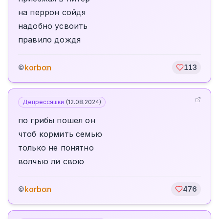
на перрон сойдя
надобно усвоить
правило дождя
korbαn
©
113
Депрессяшки
(
12.08.2024
)
по грибы пошел он
чтоб кормить семью
только не понятно
волчью ли свою
korbαn
©
476