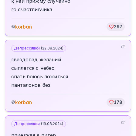
к ней прижму случайно
го счастливчика
korbαn
©
297
Депрессяшки
(
22.08.2024
)
звездопад желаний
сыплется с небес
спать боюсь ложиться
панталонов без
korbαn
©
178
Депрессяшки
(
19.08.2024
)
приезжая в питер