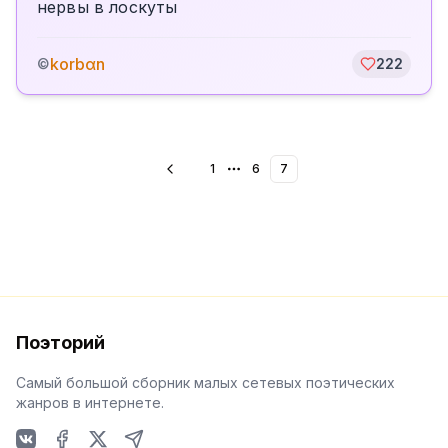
нервы в лоскуты
korbαn
©
222
1
6
7
More pages
Поэторий
Самый большой сборник малых сетевых поэтических
жанров в интернете.