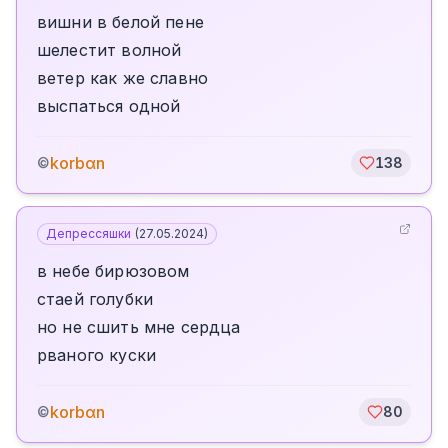
вишни в белой пене
шелестит волной
ветер как же славно
выспаться одной
korbαn
©
138
Депрессяшки
(
27.05.2024
)
в небе бирюзовом
стаей голубки
но не сшить мне сердца
рваного куски
korbαn
©
80