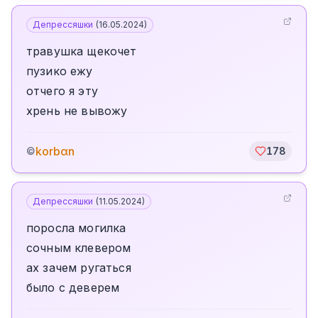
Депрессяшки
(
16.05.2024
)
травушка щекочет
пузико ежу
отчего я эту
хрень не вывожу
korbαn
©
178
Депрессяшки
(
11.05.2024
)
поросла могилка
сочным клевером
ах зачем ругаться
было с деверем