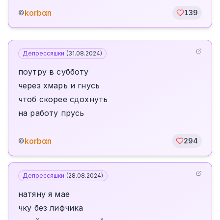
korbαn
©
139
Депрессяшки
(
31.08.2024
)
поутру в субботу
через хмарь и гнусь
чтоб скорее сдохнуть
на работу прусь
korbαn
©
294
Депрессяшки
(
28.08.2024
)
натяну я мае
чку без лифчика