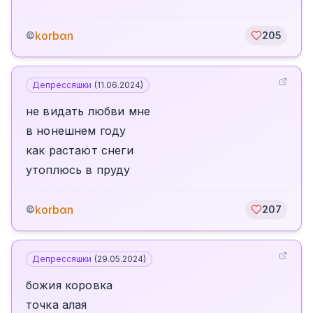
korbαn
©
205
Депрессяшки
(
11.06.2024
)
не видать любви мне
в нонешнем году
как растают снеги
утоплюсь в пруду
korbαn
©
207
Депрессяшки
(
29.05.2024
)
божия коровка
точка алая