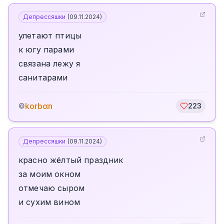
Депрессяшки
(
09.11.2024
)
улетают птицы
к югу парами
связана лежу я
санитарами
korbαn
©
223
Депрессяшки
(
09.11.2024
)
красно жёлтый праздник
за моим окном
отмечаю сыром
и сухим вином