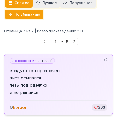
Свежее
Лучшее
Популярное
По убыванию
Страница
7
из
7
| Всего произведений:
210
1
6
7
More pages
Депрессяшки
(
10.11.2024
)
воздух стал прозрачен
лист осыпался
лезь под одеялко
и не рыпайся
korbαn
©
303