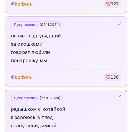
korbαn
©
127
Депрессяшки
(
07.11.2024
)
плачет сад увядший
за окошками
говорят любили
понарошку мы
korbαn
©
136
Депрессяшки
(
27.10.2024
)
рядышком с котейкой
я зароюсь в плед
стану невидимкой