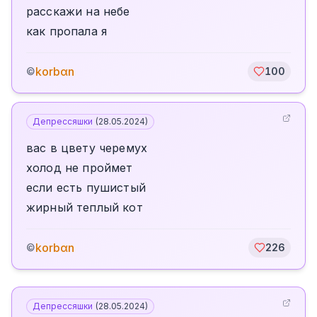
расскажи на небе
как пропала я
korbαn
©
100
Депрессяшки
(
28.05.2024
)
вас в цвету черемух
холод не проймет
если есть пушистый
жирный теплый кот
korbαn
©
226
Депрессяшки
(
28.05.2024
)