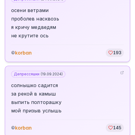
осени ветрами
проболев насквозь
я кричу медведям
не крутите ось
korbαn
©
193
Депрессяшки
(
19.09.2024
)
солнышко садится
за рекой в камыш
выпить полторашку
мой призыв услышь
korbαn
©
145