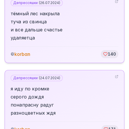
Депрессяшки
(
26.07.2024
)
тёмный лес накрыла
туча из свинца
и все дальше счастье
удаляетца
korbαn
©
140
Депрессяшки
(
24.07.2024
)
я иду по кромке
серого дождя
понапрасну радуг
разноцветных ждя