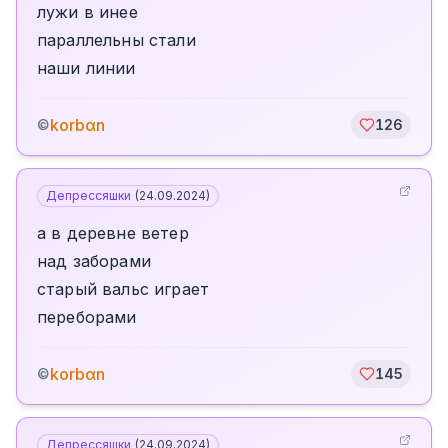
лужи в инее
параллельны стали
наши линии
korbαn
©
126
Депрессяшки
(
24.09.2024
)
а в деревне ветер
над заборами
старый вальс играет
переборами
korbαn
©
145
Депрессяшки
(
24.09.2024
)