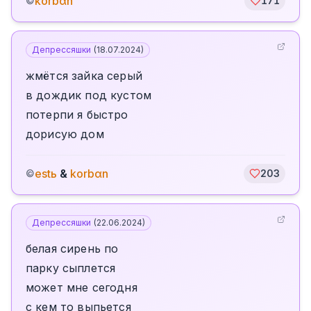
korbαn
©
171
Депрессяшки
(
18.07.2024
)
жмётся зайка серый
в дождик под кустом
потерпи я быстро
дорисую дом
estь
&
korbαn
©
203
Депрессяшки
(
22.06.2024
)
белая сирень по
парку сыплется
может мне сегодня
с кем то выпьется