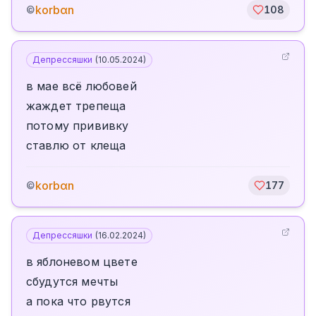
korbαn
©
108
Депрессяшки
(
10.05.2024
)
в мае всё любовей
жаждет трепеща
потому прививку
ставлю от клеща
korbαn
©
177
Депрессяшки
(
16.02.2024
)
в яблоневом цвете
сбудутся мечты
а пока что рвутся