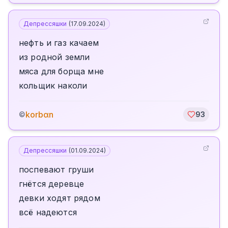
Депрессяшки
(
17.09.2024
)
нефть и газ качаем
из родной земли
мяса для борща мне
кольщик наколи
korbαn
©
93
Депрессяшки
(
01.09.2024
)
поспевают груши
гнётся деревце
девки ходят рядом
всё надеются