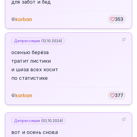
для забот и бед
korbαn
©
353
Депрессяшки
(
12.10.2024
)
осенью берёза
тратит листики
и шиза всех косит
по статистике
korbαn
©
377
Депрессяшки
(
02.10.2024
)
вот и осень снова