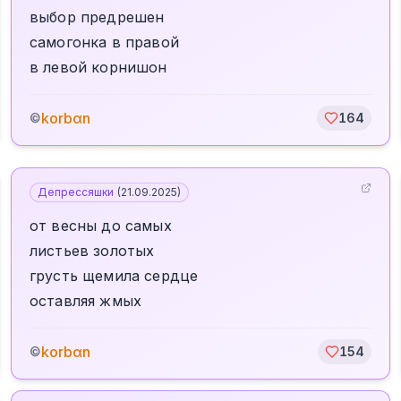
выбор предрешен
самогонка в правой
в левой корнишон
korbαn
©
164
Депрессяшки
(
21.09.2025
)
от весны до самых
листьев золотых
грусть щемила сердце
оставляя жмых
korbαn
©
154