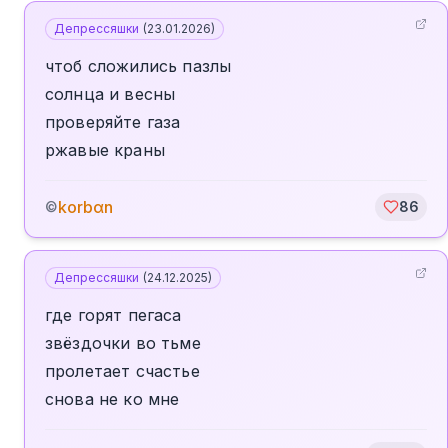
Депрессяшки
(
23.01.2026
)
чтоб сложились пазлы
солнца и весны
проверяйте газа
ржавые краны
korbαn
©
86
Депрессяшки
(
24.12.2025
)
где горят пегаса
звёздочки во тьме
пролетает счастье
снова не ко мне