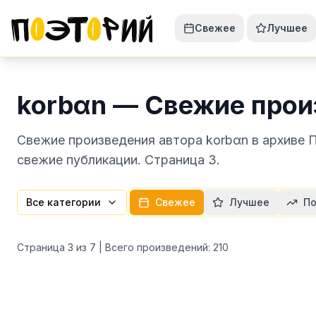
Свежее
Лучшее
korbαn — Свежие прои
Свежие произведения автора korbαn в архиве 
свежие публикации. Страница 3.
Все категории
Свежее
Лучшее
По
Страница
3
из
7
| Всего произведений:
210