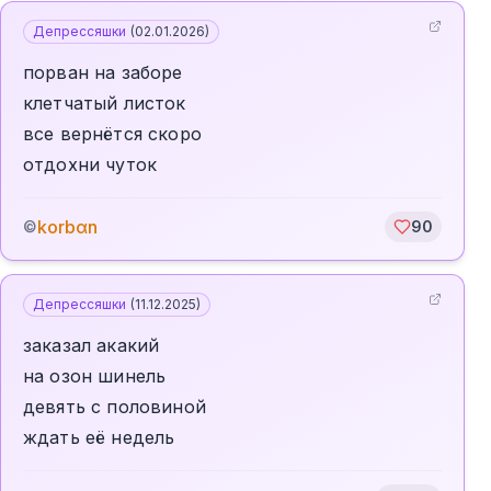
Депрессяшки
(
02.01.2026
)
порван на заборе
клетчатый листок
все вернётся скоро
отдохни чуток
korbαn
©
90
Депрессяшки
(
11.12.2025
)
заказал акакий
на озон шинель
девять с половиной
ждать её недель