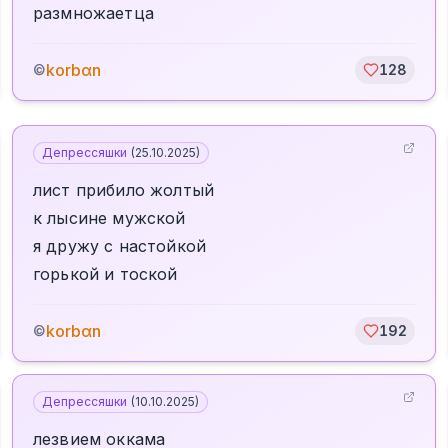
размножаетца
korbαn
©
128
Депрессяшки
(
25.10.2025
)
лист прибило жолтый
к лысине мужской
я дружу с настойкой
горькой и тоской
korbαn
©
192
Депрессяшки
(
10.10.2025
)
лезвием оккама