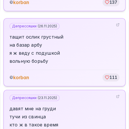
korbαn
©
137
Депрессяшки
(
26.11.2025
)
тащит ослик грустный
на базар арбу
я ж веду с подушкой
вольную борьбу
korbαn
©
111
Депрессяшки
(
23.11.2025
)
давят мне на груди
тучи из свинца
кто ж в такое время