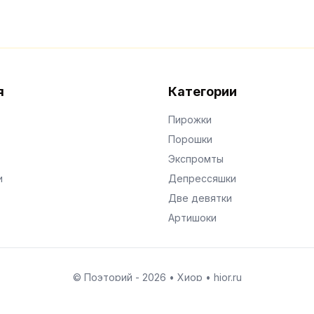
я
Категории
Пирожки
Порошки
Экспромты
и
Депрессяшки
Две девятки
Артишоки
© Поэторий -
2026
•
Хиор
•
hior.ru
Сделано с любовью к малым поэтическим формам