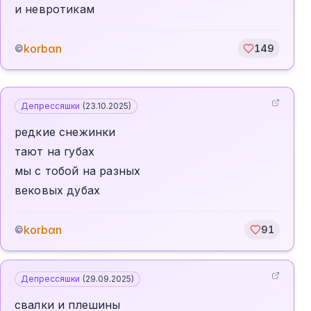
и невротикам
korbαn
©
149
Депрессяшки
(
23.10.2025
)
редкие снежинки
тают на губах
мы с тобой на разных
вековых дубах
korbαn
©
91
Депрессяшки
(
29.09.2025
)
свалки и плешины