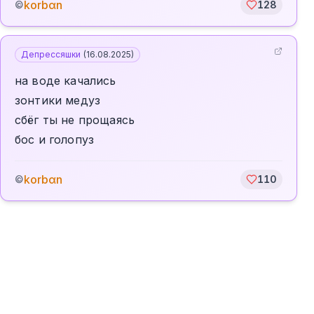
korbαn
©
128
Депрессяшки
(
16.08.2025
)
на воде качались
зонтики медуз
сбёг ты не прощаясь
бос и голопуз
korbαn
©
110