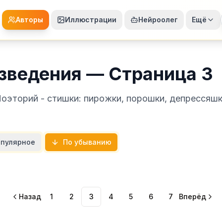
Авторы
Иллюстрации
Нейроолег
Ещё
зведения — Страница 3
Поэторий - стишки: пирожки, порошки, депрессяшк
пулярное
По убыванию
Назад
1
2
3
4
5
6
7
Вперёд