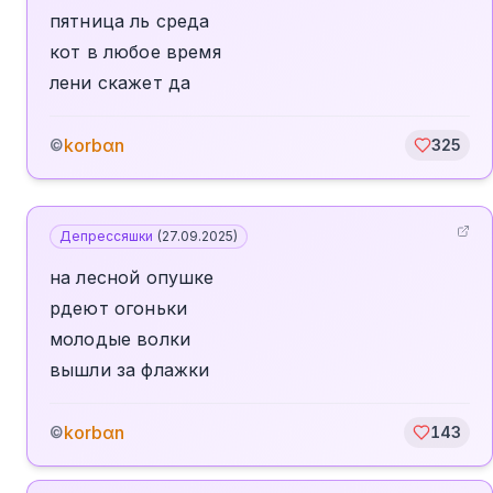
пятница ль среда
кот в любое время
лени скажет да
korbαn
©
325
Депрессяшки
(
27.09.2025
)
на лесной опушке
рдеют огоньки
молодые волки
вышли за флажки
korbαn
©
143