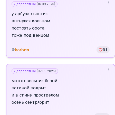
Депрессяшки
(
16.09.2025
)
у арбуза хвостик
выгнулся кольцом
постоять охота
тоже под венцом
korbαn
©
91
Депрессяшки
(
07.09.2025
)
можжевельник белой
патиной покрыт
и в спине прострелом
осень сентрябрит