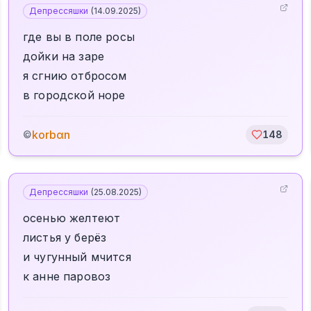
Депрессяшки
(
14.09.2025
)
где вы в поле росы
дойки на заре
я сгнию отбросом
в городской норе
korbαn
©
148
Депрессяшки
(
25.08.2025
)
осенью желтеют
листья у берёз
и чугунный мчится
к анне паровоз