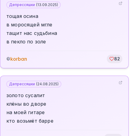
Депрессяшки
(
13.09.2025
)
тощая осина
в моросящей мгле
тащит нас судьбина
в пекло по золе
korbαn
©
82
Депрессяшки
(
24.08.2025
)
золото сусалит
клёны во дворе
на моей гитаре
кто возьмёт барре