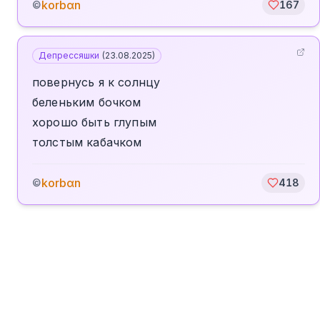
korbαn
©
167
Депрессяшки
(
23.08.2025
)
повернусь я к солнцу
беленьким бочком
хорошо быть глупым
толстым кабачком
korbαn
©
418