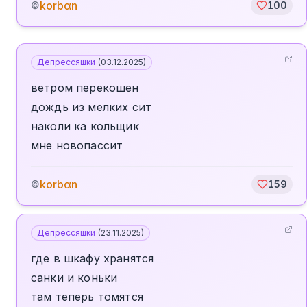
korbαn
©
100
Депрессяшки
(
03.12.2025
)
ветром перекошен
дождь из мелких сит
наколи ка кольщик
мне новопассит
korbαn
©
159
Депрессяшки
(
23.11.2025
)
где в шкафу хранятся
санки и коньки
там теперь томятся