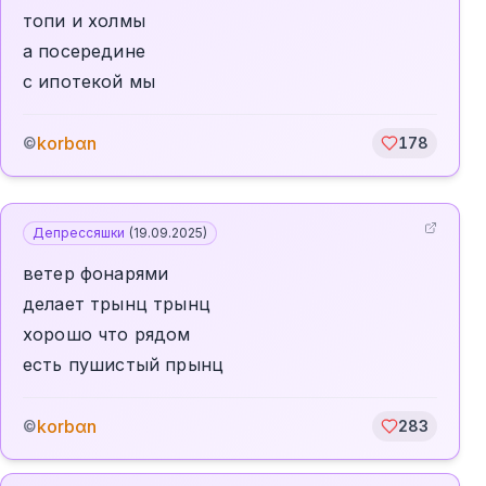
топи и холмы
а посередине
с ипотекой мы
korbαn
©
178
Депрессяшки
(
19.09.2025
)
ветер фонарями
делает трынц трынц
хорошо что рядом
есть пушистый прынц
korbαn
©
283