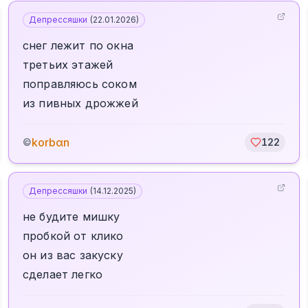
Депрессяшки
(
22.01.2026
)
снег лежит по окна
третьих этажей
поправляюсь соком
из пивных дрожжей
korbαn
©
122
Депрессяшки
(
14.12.2025
)
не будите мишку
пробкой от клико
он из вас закуску
сделает легко