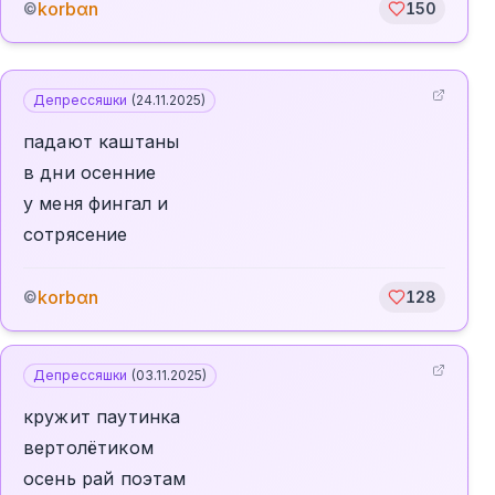
korbαn
©
150
Депрессяшки
(
24.11.2025
)
падают каштаны
в дни осенние
у меня фингал и
сотрясение
korbαn
©
128
Депрессяшки
(
03.11.2025
)
кружит паутинка
вертолётиком
осень рай поэтам