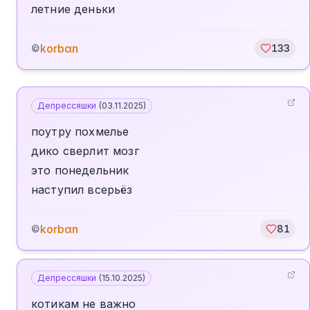
летние деньки
korbαn
©
133
Депрессяшки
(
03.11.2025
)
поутру похмелье
дико сверлит мозг
это понедельник
наступил всерьёз
korbαn
©
81
Депрессяшки
(
15.10.2025
)
котикам не важно