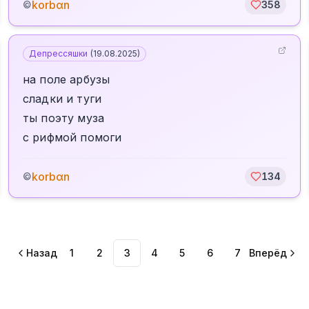
korbαn
©
358
Депрессяшки
(
19.08.2025
)
на поле арбузы
сладки и туги
ты поэту муза
с рифмой помоги
korbαn
©
134
Назад
1
2
3
4
5
6
7
Вперёд