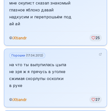
мне окулист сказал знакомый
глазное яблоко давай
надкусим и перепрошьём под
ай ай
iXtiandr
©
25
Порошки
(
17.04.2012
)
на что ты вылупилась цыпа
не зря ж я прячусь в уголке
сжимая скорлупы осколки
в руке
iXtiandr
©
27