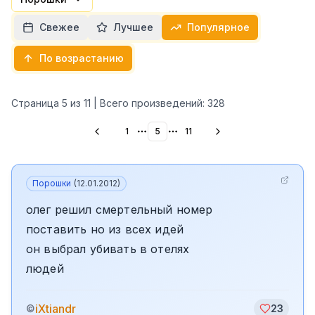
Свежее
Лучшее
Популярное
По возрастанию
Страница
5
из
11
| Всего произведений:
328
1
5
11
More pages
More pages
Порошки
(
12.01.2012
)
олег решил смертельный номер
поставить но из всех идей
он выбрал убивать в отелях
людей
iXtiandr
©
23