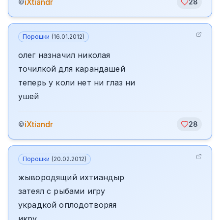
iXtiandr
©
28
Порошки
(
16.01.2012
)
олег назначил николая
точилкой для карандашей
теперь у коли нет ни глаз ни
ушей
iXtiandr
©
28
Порошки
(
20.02.2012
)
жывородящий ихтиандыр
затеял с рыбами игру
украдкой оплодотворяя
икру