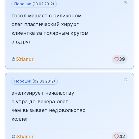
Порошки
(
13.02.2012
)
тосол мешает с силиконом
олег пластический хирург
клиентка за полярным кругом
а вдруг
iXtiandr
©
39
Порошки
(
02.03.2012
)
анализирует начальству
с утра до вечера олег
чем вызывает недовольство
коллег
iXtiandr
©
42