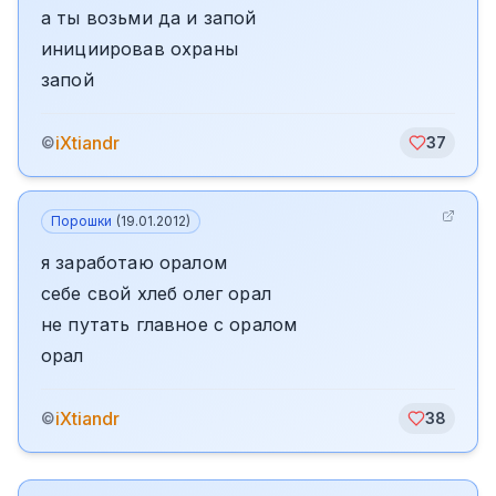
а ты возьми да и запой
инициировав охраны
запой
iXtiandr
©
37
Порошки
(
19.01.2012
)
я заработаю оралом
себе свой хлеб олег орал
не путать главное с оралом
орал
iXtiandr
©
38