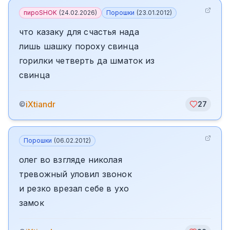
пироSHOK
(
24.02.2026
)
Порошки
(
23.01.2012
)
что казаку для счастья нада
лишь шашку пороху свинца
горилки четверть да шматок из
свинца
iXtiandr
©
27
Порошки
(
06.02.2012
)
олег во взгляде николая
тревожный уловил звонок
и резко врезал себе в ухо
замок