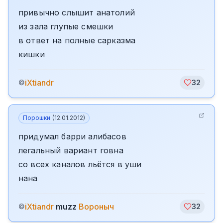
привычно слышит анатолий
из зала глупые смешки
в ответ на полные сарказма
кишки
iXtiandr
©
32
Порошки
(
12.01.2012
)
придумал барри алибасов
легальный вариант говна
со всех каналов льётся в уши
нана
iXtiandr
muzz
Вороныч
©
32