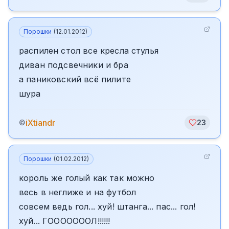
Порошки
(
12.01.2012
)
распилен стол все кресла стулья
диван подсвечники и бра
а паниковский всё пилите
шура
iXtiandr
©
23
Порошки
(
01.02.2012
)
король же голый как так можно
весь в неглиже и на футбол
совсем ведь гол... хуй! штанга... пас... гол!
хуй... ГОООООООЛ!!!!!!