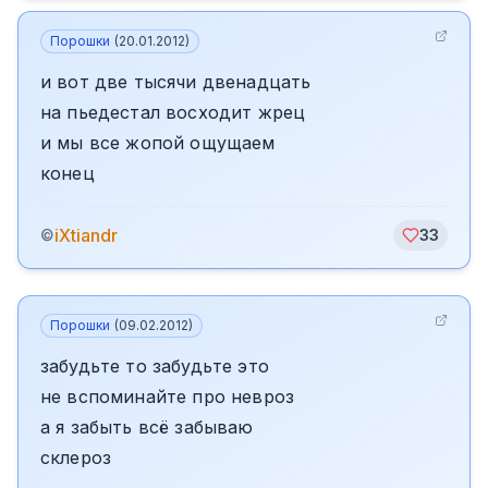
Порошки
(
20.01.2012
)
и вот две тысячи двенадцать
на пьедестал восходит жрец
и мы все жопой ощущаем
конец
iXtiandr
©
33
Порошки
(
09.02.2012
)
забудьте то забудьте это
не вспоминайте про невроз
а я забыть всё забываю
склероз