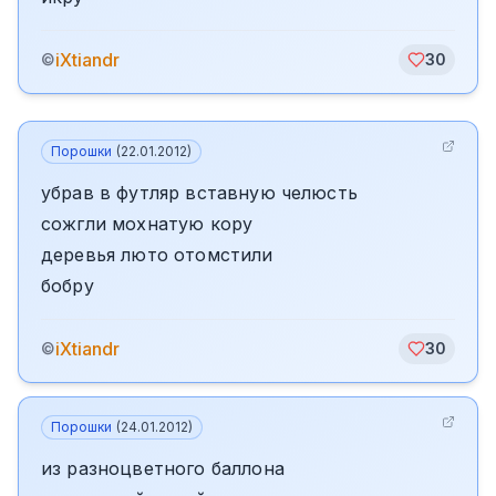
iXtiandr
©
30
Порошки
(
22.01.2012
)
убрав в футляр вставную челюсть
сожгли мохнатую кору
деревья люто отомстили
бобру
iXtiandr
©
30
Порошки
(
24.01.2012
)
из разноцветного баллона