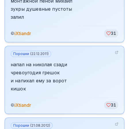
монтажной пеной михаил
зухры душевные пустоты
залил
iXtiandr
©
31
Порошки
(
22.12.2011
)
напал на николая сзади
чревоугодия грешок
и напихал ему за ворот
кишок
iXtiandr
©
31
Порошки
(
21.08.2012
)