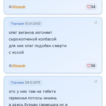
iXtiandr
©
34
Порошки
(
12.01.2012
)
олег веганов изгоняет
сырокопченой колбасой
для них олег подобен смерти
с косой
iXtiandr
©
36
Порошки
(
29.12.2011
)
это у них там на тибете
гармонья лотосы иньянь
а здесь бурьян гармошка ну и