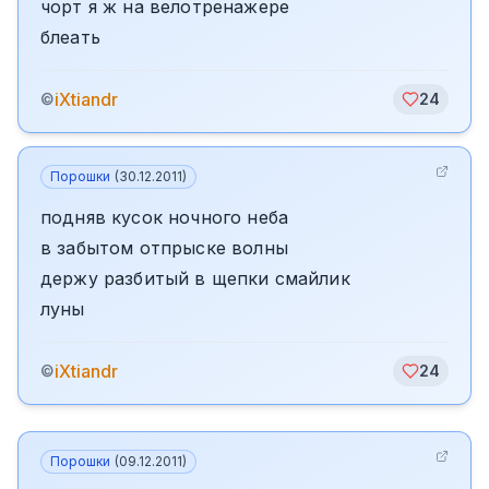
чорт я ж на велотренажере
блеать
iXtiandr
©
24
Порошки
(
30.12.2011
)
подняв кусок ночного неба
в забытом отпрыске волны
держу разбитый в щепки смайлик
луны
iXtiandr
©
24
Порошки
(
09.12.2011
)