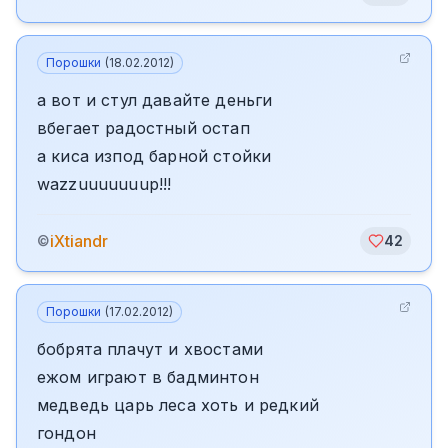
Порошки
(
18.02.2012
)
а вот и стул давайте деньги
вбегает радостный остап
а киса изпод барной стойки
wazzuuuuuuup!!!
iXtiandr
©
42
Порошки
(
17.02.2012
)
бобрята плачут и хвостами
ежом играют в бадминтон
медведь царь леса хоть и редкий
гондон