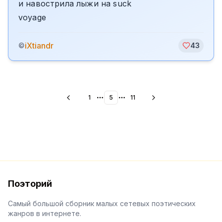
и навострила лыжи на suck
voyage
iXtiandr
©
43
1
5
11
More pages
More pages
Поэторий
Самый большой сборник малых сетевых поэтических
жанров в интернете.