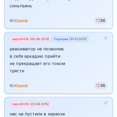
синьпьянь
iXtiandr
©
36
пироSHOK
(
05.06.2013
)
Порошки
(
31.01.2012
)
реаниматор не позволив
в себя аркадию прийти
не прекращает его током
трясти
iXtiandr
©
36
пироSHOK
(
23.09.2015
)
нас не пустили в караоке