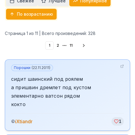
Свежее
Лучшее
Популярное
По возрастанию
Страница
1
из
11
| Всего произведений:
328
1
2
11
More pages
Порошки
(
22.11.2011
)
сидит шаинский под роялем
а пришвин дремлет под кустом
элементарно ватсон рядом
кокто
iXtiandr
©
1