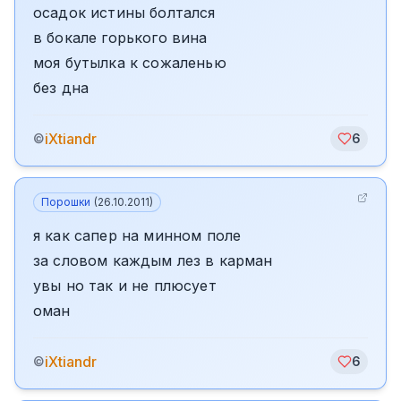
осадок истины болтался
в бокале горького вина
моя бутылка к сожаленью
без дна
iXtiandr
©
6
Порошки
(
26.10.2011
)
я как сапер на минном поле
за словом каждым лез в карман
увы но так и не плюсует
оман
iXtiandr
©
6