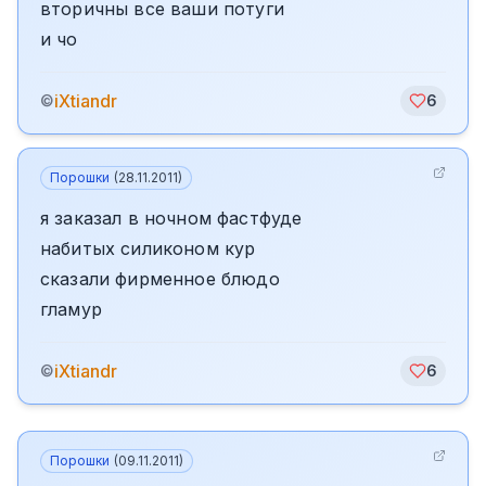
вторичны все ваши потуги
и чо
iXtiandr
©
6
Порошки
(
28.11.2011
)
я заказал в ночном фастфуде
набитых силиконом кур
сказали фирменное блюдо
гламур
iXtiandr
©
6
Порошки
(
09.11.2011
)