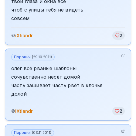
твои глаза и окна все
чтоб с улицы тебя не видеть
совсем
iXtiandr
©
2
Порошки
(
29.10.2011
)
олег все рваные шаблоны
сочувственно несёт домой
часть зашивает часть рвёт в клочья
долой
iXtiandr
©
2
Порошки
(
03.11.2011
)