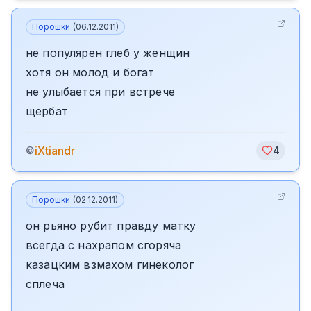
Порошки
(
06.12.2011
)
не популярен глеб у женщин
хотя он молод и богат
не улыбается при встрече
щербат
iXtiandr
©
4
Порошки
(
02.12.2011
)
он рьяно рубит правду матку
всегда с нахрапом сгоряча
казацким взмахом гинеколог
сплеча