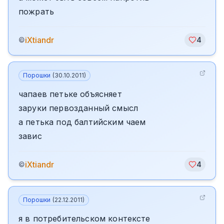
пожрать
iXtiandr
©
4
Порошки
(
30.10.2011
)
чапаев петьке объясняет
заруки первозданный смысл
а петька под балтийским чаем
завис
iXtiandr
©
4
Порошки
(
22.12.2011
)
я в потребительском контексте