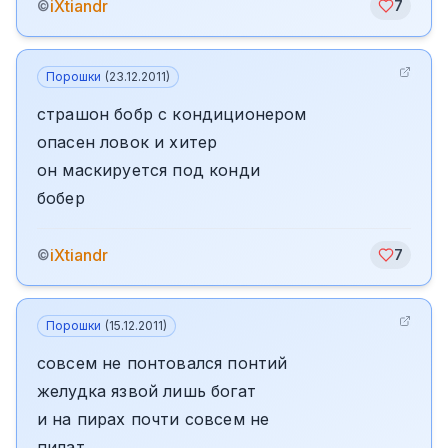
iXtiandr
©
7
Порошки
(
23.12.2011
)
страшон бобр с кондиционером
опасен ловок и хитер
он маскируется под конди
бобер
iXtiandr
©
7
Порошки
(
15.12.2011
)
совсем не понтовался понтий
желудка язвой лишь богат
и на пирах почти совсем не
пилат