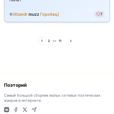
iXtiandr
muzz
Горобец)
©
7
1
2
11
More pages
Поэторий
Самый большой сборник малых сетевых поэтических
жанров в интернете.