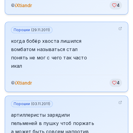
iXtiandr
©
4
Порошки
(
29.11.2011
)
когда бобёр хвоста лишился
вомбатом называться стал
понять не мог с чего так часто
икал
iXtiandr
©
4
Порошки
(
03.11.2011
)
артиллеристы зарядили
пельменей в пушку чтоб поржать
а может быть совсем напротив