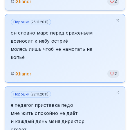
iXtiandr
©
2
Порошки
(
25.11.2011
)
он словно марс перед сраженьем
возносит к небу остриё
молясь лишь чтоб не намотать на
копьё
iXtiandr
©
2
Порошки
(
22.11.2011
)
я педагог приставка педо
мне жить спокойно не даёт
и каждый день меня директор
стебёт