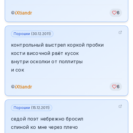
iXtiandr
©
6
Порошки
(
30.12.2011
)
контрольный выстрел коркой пробки
кости височной рвёт кусок
внутри осколки от поллитры
и сок
iXtiandr
©
6
Порошки
(
15.12.2011
)
седой поэт небрежно бросил
спиной ко мне через плечо