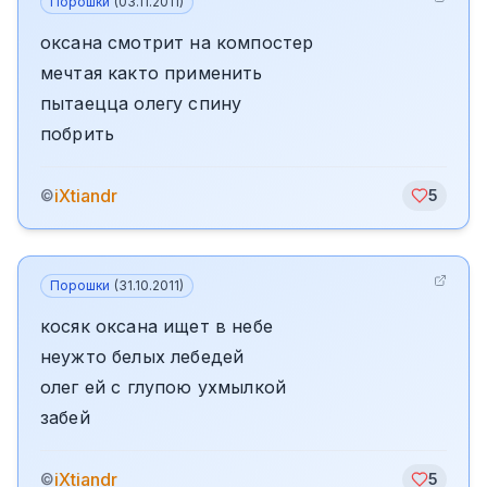
Порошки
(
03.11.2011
)
оксана смотрит на компостер
мечтая както применить
пытаецца олегу спину
побрить
iXtiandr
©
5
Порошки
(
31.10.2011
)
косяк оксана ищет в небе
неужто белых лебедей
олег ей с глупою ухмылкой
забей
iXtiandr
©
5