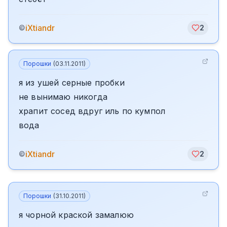
iXtiandr
©
2
Порошки
(
03.11.2011
)
я из ушей серные пробки
не вынимаю никогда
храпит сосед вдруг иль по кумпол
вода
iXtiandr
©
2
Порошки
(
31.10.2011
)
я чорной краской замалюю