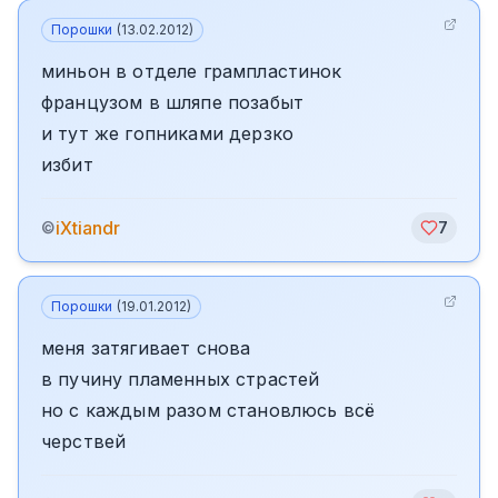
Порошки
(
13.02.2012
)
миньон в отделе грампластинок
французом в шляпе позабыт
и тут же гопниками дерзко
избит
iXtiandr
©
7
Порошки
(
19.01.2012
)
меня затягивает снова
в пучину пламенных страстей
но с каждым разом становлюсь всё
черствей