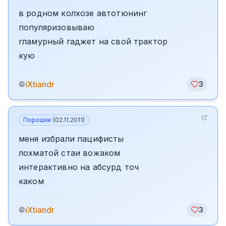
в родном колхозе автотюнинг
популяризовываю
гламурный гаджет на свой трактор
кую
iXtiandr
©
3
Порошки
(
02.11.2011
)
меня избрали пацифисты
лохматой стаи вожаком
интерактивно на абсурд точ
каком
iXtiandr
©
3