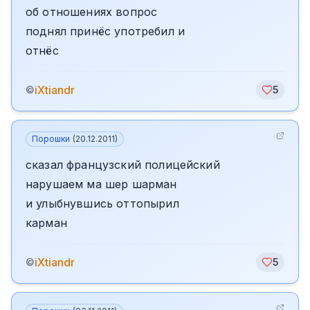
об отношениях вопрос
поднял принёс употребил и
отнёс
iXtiandr
©
5
Порошки
(
20.12.2011
)
сказал французский полицейский
нарушаем ма шер шарман
и улыбнувшись оттопырил
карман
iXtiandr
©
5