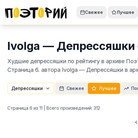
Свежее
Лучшее
Ivolga — Депрессяшки
Худшие депрессяшки по рейтингу в архиве Поэ
Страница 6. автора Ivolga — Депрессяшки в ар
Депрессяшки
Свежее
Лучшее
По
Страница
6
из
11
| Всего произведений:
312