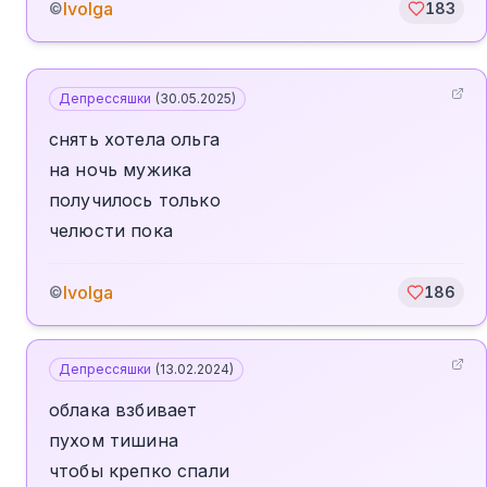
Ivolga
©
183
Депрессяшки
(
30.05.2025
)
снять хотела ольга
на ночь мужика
получилось только
челюсти пока
Ivolga
©
186
Депрессяшки
(
13.02.2024
)
облака взбивает
пухом тишина
чтобы крепко спали