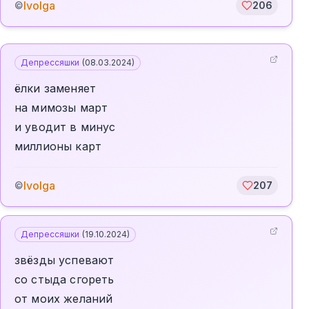
Ivolga
©
206
Депрессяшки
(
08.03.2024
)
ёлки заменяет
на мимозы март
и уводит в минус
миллионы карт
Ivolga
©
207
Депрессяшки
(
19.10.2024
)
звёзды успевают
со стыда сгореть
от моих желаний