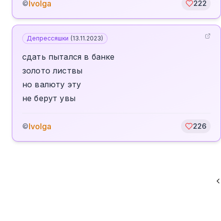
Ivolga
©
222
Депрессяшки
(
13.11.2023
)
сдать пытался в банке
золото листвы
но валюту эту
не берут увы
Ivolga
©
226