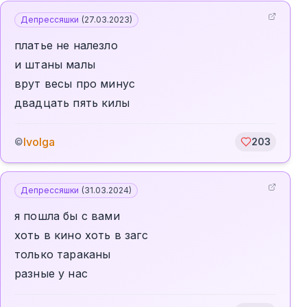
Депрессяшки
(
27.03.2023
)
платье не налезло
и штаны малы
врут весы про минус
двадцать пять килы
Ivolga
©
203
Депрессяшки
(
31.03.2024
)
я пошла бы с вами
хоть в кино хоть в загс
только тараканы
разные у нас