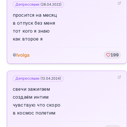
Депрессяшки
(
28.04.2022
)
просится на месяц
в отпуск без меня
тот кого я знаю
как второе я
Ivolga
©
199
Депрессяшки
(
12.04.2024
)
свечи зажигаем
создаём интим
чувствую что скоро
в космос полетим