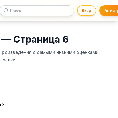
Вход
Регист
 — Страница 6
 Произведения с самыми низкими оценками.
ссяшки.
д