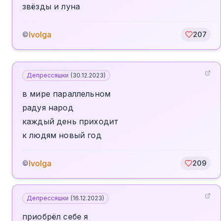
звёзды и луна
Ivolga
©
207
Депрессяшки
(
30.12.2023
)
в мире параллельном
радуя народ
каждый день приходит
к людям новый год
Ivolga
©
209
Депрессяшки
(
16.12.2023
)
приобрёл себе я