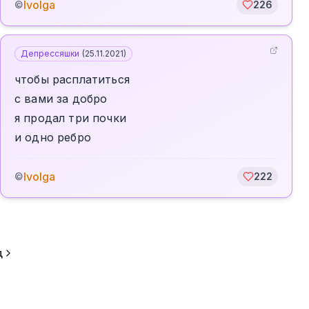
Ivolga
©
226
Депрессяшки
(
25.11.2021
)
чтобы расплатиться
с вами за добро
я продал три почки
и одно ребро
Ivolga
©
222
д