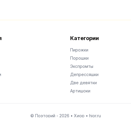
я
Категории
Пирожки
Порошки
Экспромты
и
Депрессяшки
Две девятки
Артишоки
© Поэторий -
2026
•
Хиор
•
hior.ru
Сделано с любовью к малым поэтическим формам