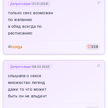
Депрессяшки
(
31.01.2024
)
только секс возможен
по желанию
а обед всегда по
расписанию
Ivolga
©
219
Депрессяшки
(
06.04.2022
)
слышала о сексе
множество легенд
даже то что может
быть он не альдент