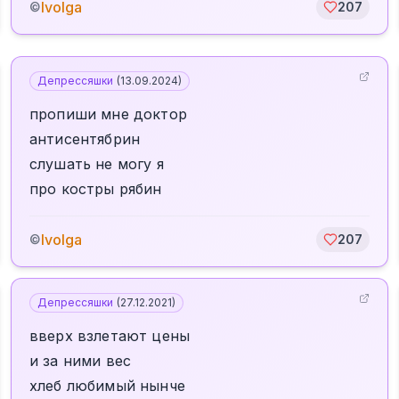
Ivolga
©
207
Депрессяшки
(
13.09.2024
)
пропиши мне доктор
антисентябрин
слушать не могу я
про костры рябин
Ivolga
©
207
Депрессяшки
(
27.12.2021
)
вверх взлетают цены
и за ними вес
хлеб любимый нынче