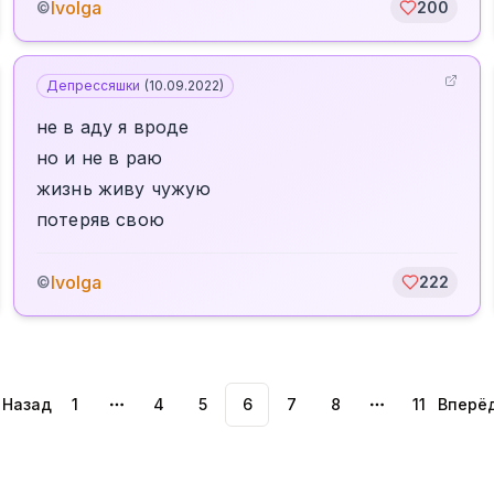
Ivolga
©
200
Депрессяшки
(
10.09.2022
)
не в аду я вроде
но и не в раю
жизнь живу чужую
потеряв свою
Ivolga
©
222
Назад
1
4
5
6
7
8
11
Вперё
More pages
More pages