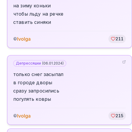
на зиму коньки
чтобы льду на речке
ставить синяки
Ivolga
©
211
Депрессяшки
(
06.01.2024
)
только снег засыпал
в городе дворы
сразу запросились
погулять ковры
Ivolga
©
215