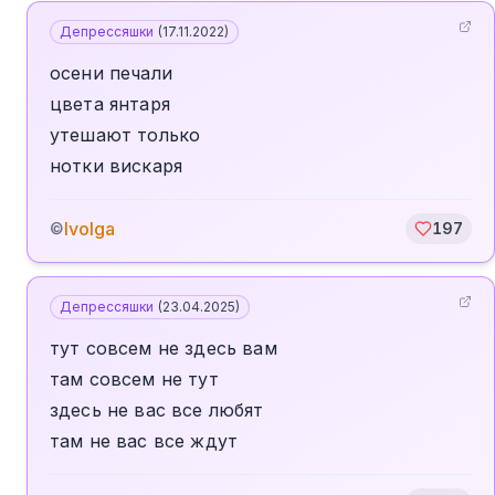
Депрессяшки
(
17.11.2022
)
осени печали
цвета янтаря
утешают только
нотки вискаря
Ivolga
©
197
Депрессяшки
(
23.04.2025
)
тут совсем не здесь вам
там совсем не тут
здесь не вас все любят
там не вас все ждут