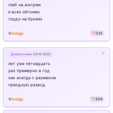
глеб на жигулях
я всех обгоняю
гордо на бровях
Ivolga
©
215
Депрессяшки
(
20.10.2022
)
лет уже пятнадцать
раз примерно в год
как всегда с размахом
праздную развод
Ivolga
©
209