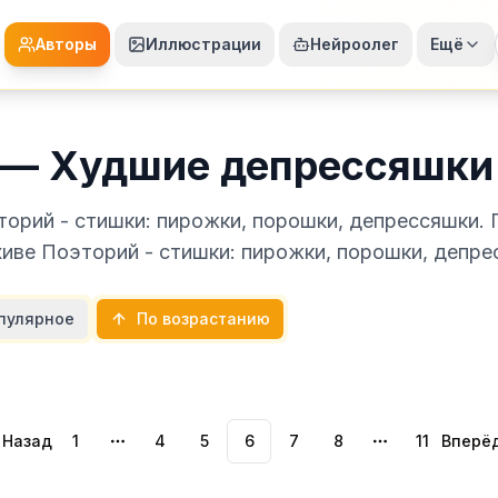
Авторы
Иллюстрации
Нейроолег
Ещё
 — Худшие депрессяшки
торий - стишки: пирожки, порошки, депрессяшки.
хиве Поэторий - стишки: пирожки, порошки, депре
пулярное
По возрастанию
Назад
1
4
5
6
7
8
11
Вперё
More pages
More pages