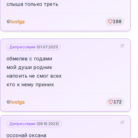
слыша только треть
Ivolga
©
198
Депрессяшки
(
01.07.2021
)
обмелев с годами
мой души родник
напоить не смог всех
кто к нему приник
Ivolga
©
172
Депрессяшки
(
09.10.2023
)
осознай оксана