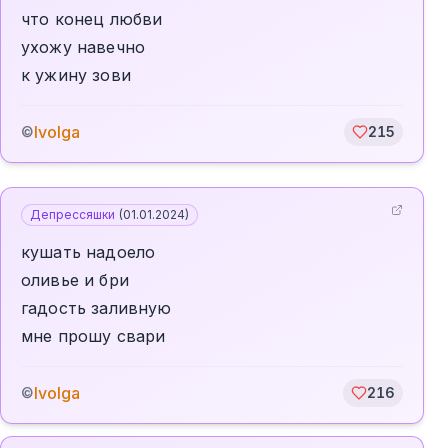
что конец любви
ухожу навечно
к ужину зови
Ivolga
©
215
Депрессяшки
(
01.01.2024
)
кушать надоело
оливье и бри
гадость заливную
мне прошу свари
Ivolga
©
216