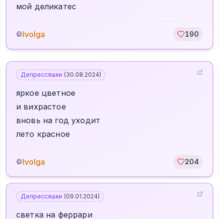
мой деликатес
Ivolga
©
190
Депрессяшки
(
30.08.2024
)
яркое цветное
и вихрастое
вновь на год уходит
лето красное
Ivolga
©
204
Депрессяшки
(
09.01.2024
)
светка на феррари