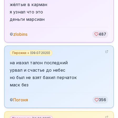
жёлтые в карман
я узнал что это
деньги марсиан
zlobins
©
487
Пирожки +
(
09.07.2020
)
на ивээл талон последний
урвал и счастье до небес
но был не взят бахил перчаток
маск без
Погоня
©
356