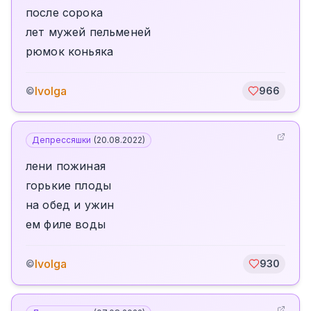
после сорока
лет мужей пельменей
рюмок коньяка
Ivolga
©
966
Депрессяшки
(
20.08.2022
)
лени пожиная
горькие плоды
на обед и ужин
ем филе воды
Ivolga
©
930