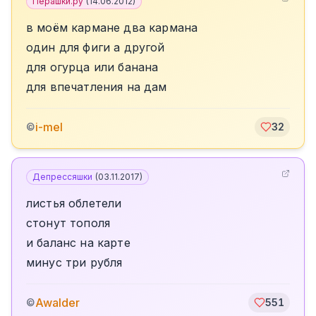
Перашки.ру
(
14.06.2012
)
в моём кармане два кармана
один для фиги а другой
для огурца или банана
для впечатления на дам
i-mel
©
32
Депрессяшки
(
03.11.2017
)
листья облетели
стонут тополя
и баланс на карте
минус три рубля
Awalder
©
551