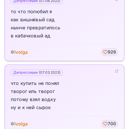
Депрессяшки
(
07.08.2022
)
то что полюбил я
как вишнёвый сад
нынче превратилось
в кабачковый ад
Ivolga
©
929
Депрессяшки
(
07.03.2023
)
что купить не понял
творог иль творог
потому взял водку
ну и к ней сырок
Ivolga
©
700