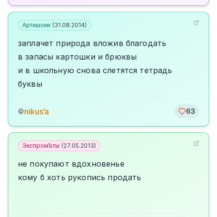
Артишоки
(
31.08.2014
)
заплачет природа вложив благодать
в запасы картошки и брюквы
и в школьную снова слетятся тетрадь
буквы
nikus’a
©
63
ЭкспромЪты
(
27.05.2013
)
не покупают вдохновенье
кому б хоть рукопись продать