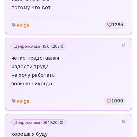
потому что вот
Ivolga
©
1265
Депрессяшки
(
15.04.2024
)
чётко представляя
радости труда
не хочу работать
больше никогда
Ivolga
©
1099
Депрессяшки
(
09.10.2023
)
хороша я буду