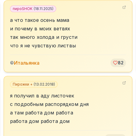
пироSHOK
(
18.11.2025
)
а что такое осень мама
и почему в моих ветвях
так много холода и грусти
что я не чувствую листвы
Итальянка
©
82
Пирожки +
(
13.02.2018
)
я получил в аду листочек
с подробным распорядком дня
а там работа дом работа
работа дом работа дом