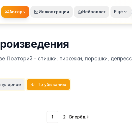
Авторы
Иллюстрации
Нейроолег
Ещё
произведения
ве Поэторий - стишки: пирожки, порошки, депрес
пулярное
По убыванию
1
2
Вперёд