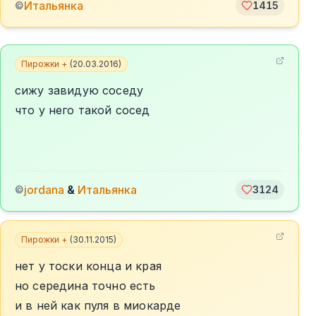
Итальянка
©
1415
Пирожки +
(
20.03.2016
)
сижу завидую соседу
что у него такой сосед
jordana
&
Итальянка
©
3124
Пирожки +
(
30.11.2015
)
нет у тоски конца и края
но середина точно есть
и в ней как пуля в миокарде