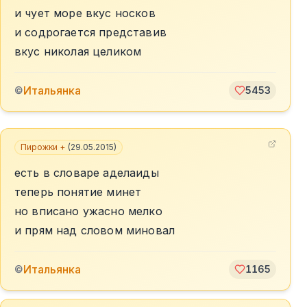
и чует море вкус носков
и содрогается представив
вкус николая целиком
Итальянка
©
5453
Пирожки +
(
29.05.2015
)
есть в словаре аделаиды
теперь понятие минет
но вписано ужасно мелко
и прям над словом миновал
Итальянка
©
1165