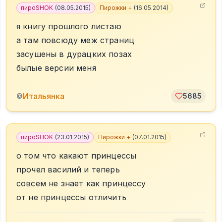
пироSHOK
(
08.05.2015
)
Пирожки +
(
16.05.2014
)
я книгу прошлого листаю
а там повсюду меж страниц
засушены в дурацких позах
былые версии меня
Итальянка
©
5685
пироSHOK
(
23.01.2015
)
Пирожки +
(
07.01.2015
)
о том что какают принцессы
прочел василий и теперь
совсем не знает как принцессу
от не принцессы отличить