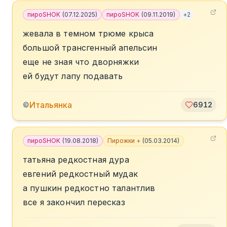
пироSHOK
(
07.12.2025
)
пироSHOK
(
09.11.2019
)
+
2
жевала в темном трюме крыса
большой трансгенный апельсин
еще не зная что дворняжки
ей будут лапу подавать
Итальянка
©
6912
пироSHOK
(
19.08.2018
)
Пирожки +
(
05.03.2014
)
татьяна редкостная дура
евгений редкостный мудак
а пушкин редкостно талантлив
все я закончил пересказ