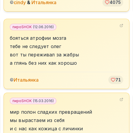
cindy
&
Итальянка
©
4075
пироSHOK
(
12.06.2016
)
бояться атрофии мозга
тебе не следует олег
вот ты переживал за жабры
а глянь без них как хорошо
Итальянка
©
71
пироSHOK
(
15.03.2016
)
мир полон сладких превращений
мы вырастаем из себя
и с нас как кожица с личинки