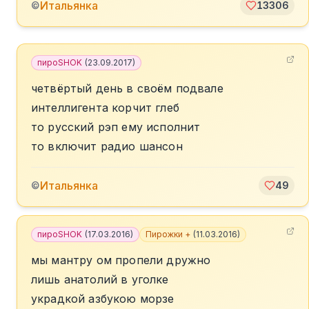
Итальянка
©
13306
пироSHOK
(
23.09.2017
)
четвёртый день в своём подвале
интеллигента корчит глеб
то русский рэп ему исполнит
то включит радио шансон
Итальянка
©
49
пироSHOK
(
17.03.2016
)
Пирожки +
(
11.03.2016
)
мы мантру ом пропели дружно
лишь анатолий в уголке
украдкой азбукою морзе