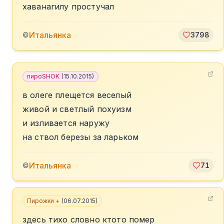
хаванагилу простучал
Итальянка
©
3798
пироSHOK
(
15.10.2015
)
в олеге плещется веселый
живой и светлый похуизм
и изливается наружу
на ствол березы за ларьком
Итальянка
©
71
Пирожки +
(
06.07.2015
)
здесь тихо словно ктото помер