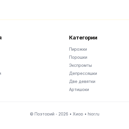
я
Категории
Пирожки
Порошки
Экспромты
и
Депрессяшки
Две девятки
Артишоки
© Поэторий -
2026
•
Хиор
•
hior.ru
Сделано с любовью к малым поэтическим формам