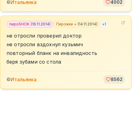
Итальянка
©
4002
пироSHOK
(
16.11.2014
)
Пирожки +
(
14.11.2014
)
+
1
не отросли проверил доктор
не отросли вздохнул кузьмич
повторный бланк на инвалидность
беря зубами со стола
Итальянка
©
8562