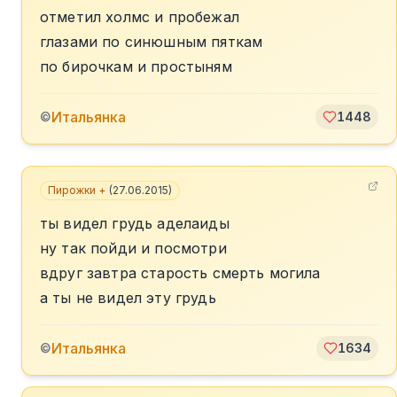
отметил холмс и пробежал
глазами по синюшным пяткам
по бирочкам и простыням
Итальянка
©
1448
Пирожки +
(
27.06.2015
)
ты видел грудь аделаиды
ну так пойди и посмотри
вдруг завтра старость смерть могила
а ты не видел эту грудь
Итальянка
©
1634