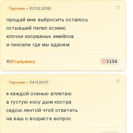
Пирожки +
(
07.02.2019
)
прощай мне выбросить осталось
остывший пепел эсэмэс
клочки изорваных имейлов
и пиксели где мы вдвоем
Итальянка
©
1134
Пирожки +
(
14.11.2017
)
я каждой осенью вплетаю
в густую косу дым костра
седою лентой чтоб ответить
на ваш о возрасте вопрос