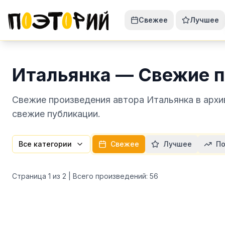
Свежее
Лучшее
Итальянка — Свежие 
Свежие произведения автора Итальянка в архи
свежие публикации.
Все категории
Свежее
Лучшее
По
Страница
1
из
2
| Всего произведений:
56