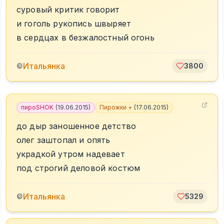
суровый критик говорит
и гоголь рукопись швыряет
в сердцах в безжалостный огонь
Итальянка
©
3800
пироSHOK
(
19.06.2015
)
Пирожки +
(
17.06.2015
)
до дыр заношенное детство
олег заштопал и опять
украдкой утром надевает
под строгий деловой костюм
Итальянка
©
5329