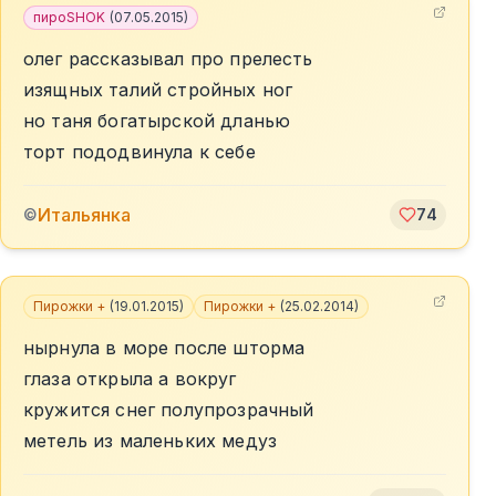
пироSHOK
(
07.05.2015
)
олег рассказывал про прелесть
изящных талий стройных ног
но таня богатырской дланью
торт пододвинула к себе
Итальянка
©
74
Пирожки +
(
19.01.2015
)
Пирожки +
(
25.02.2014
)
нырнула в море после шторма
глаза открыла а вокруг
кружится снег полупрозрачный
метель из маленьких медуз