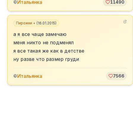
Итальянка
©
11490
Пирожки +
(
16.01.2015
)
а я все чаще замечаю
меня никто не подменял
я все такая же как в детстве
ну разве что размер груди
Итальянка
©
7566