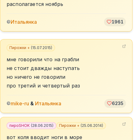
располагается ноябрь
Итальянка
©
1961
Пирожки +
(
15.07.2015
)
мне говорили что на грабли
не стоит дважды наступать
но ничего не говорили
про третий и четвертый раз
mike-ru
&
Итальянка
©
6235
пироSHOK
(
28.06.2015
)
Пирожки +
(
25.06.2014
)
вот коля вводит ноги в море