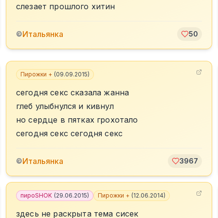
слезает прошлого хитин
Итальянка
©
50
Пирожки +
(
09.09.2015
)
сегодня секс сказала жанна
глеб улыбнулся и кивнул
но сердце в пятках грохотало
сегодня секс сегодня секс
Итальянка
©
3967
пироSHOK
(
29.06.2015
)
Пирожки +
(
12.06.2014
)
здесь не раскрыта тема сисек