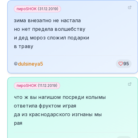
пироSHOK
(
31.12.2019
)
зима внезапно не настала
но нет предела волшебству
и дед мороз сложил подарки
в траву
dulsineya5
©
95
пироSHOK
(
11.12.2019
)
что ж вы нагишом посреди колымы
ответила фруктом играя
да из краснодарского изгнаны мы
рая