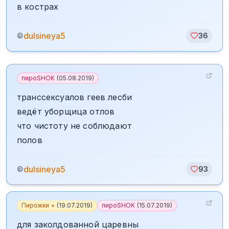
в кострах
dulsineya5
©
36
пироSHOK
(
05.08.2019
)
транссексуалов геев лесби
ведёт уборщица отлов
что чистоту не соблюдают
полов
dulsineya5
©
93
Пирожки +
(
19.07.2019
)
пироSHOK
(
15.07.2019
)
для заколдованной царевны