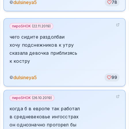
dulsineya5
©
78
пироSHOK
(
22.11.2019
)
чего сидите раздолбаи
хочу подснежников к утру
сказала девочка приблизясь
к костру
dulsineya5
©
99
пироSHOK
(
26.10.2019
)
когда б в европе так работал
в средневековье ингосстрах
он однозначно прогорел бы