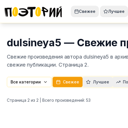
Свежее
Лучшее
dulsineya5 — Свежие 
Свежие произведения автора dulsineya5 в архи
свежие публикации. Страница 2.
Все категории
Свежее
Лучшее
По
Страница
2
из
2
| Всего произведений:
53