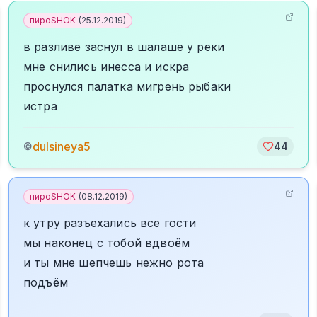
пироSHOK
(
25.12.2019
)
в разливе заснул в шалаше у реки
мне снились инесса и искра
проснулся палатка мигрень рыбаки
истра
dulsineya5
©
44
пироSHOK
(
08.12.2019
)
к утру разъехались все гости
мы наконец с тобой вдвоём
и ты мне шепчешь нежно рота
подъём