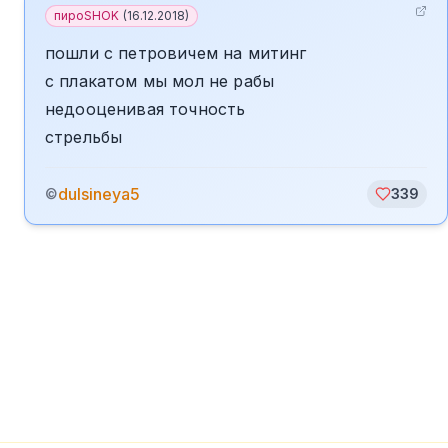
пироSHOK
(
16.12.2018
)
пошли с петровичем на митинг
с плакатом мы мол не рабы
недооценивая точность
стрельбы
dulsineya5
©
339