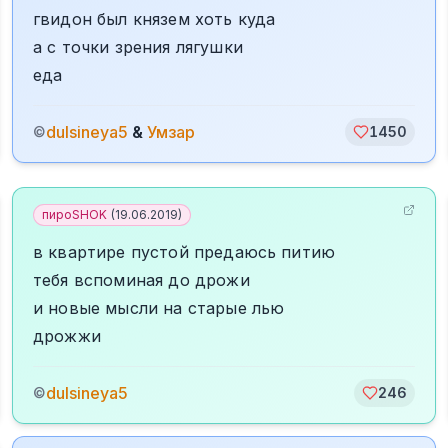
гвидон был князем хоть куда
а с точки зрения лягушки
еда
dulsineya5
&
Умзар
©
1450
пироSHOK
(
19.06.2019
)
в квартире пустой предаюсь питию
тебя вспоминая до дрожи
и новые мысли на старые лью
дрожжи
dulsineya5
©
246