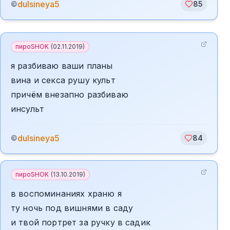
dulsineya5
©
85
пироSHOK
(
02.11.2019
)
я разбиваю ваши планы
вина и секса рушу культ
причём внезапно разбиваю
инсульт
dulsineya5
©
84
пироSHOK
(
13.10.2019
)
в воспоминаниях храню я
ту ночь под вишнями в саду
и твой портрет за ручку в садик