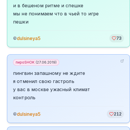
и в бешеном ритме и спешке
мы не понимаем что в чьей то игре
пешки
dulsineya5
©
73
пироSHOK
(
27.06.2019
)
пингвин запашному не ждите
я отменил свою гастроль
у вас в москве ужасный климат
контроль
dulsineya5
©
212