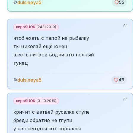
dulsineya5
©
55
пироSHOK
(
24.11.2019
)
чтоб ехать с папой на рыбалку
ты николай ещё юнец
шесть литров водки это полный
тунец
dulsineya5
©
46
пироSHOK
(
31.10.2019
)
кричит с ветвей русалка ступе
бреди обратно не глупи
у нас сегодня кот сорвался