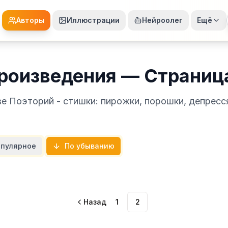
Авторы
Иллюстрации
Нейроолег
Ещё
произведения — Страниц
ве Поэторий - стишки: пирожки, порошки, депрес
пулярное
По убыванию
Назад
1
2