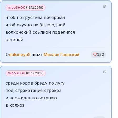
пироSHOK
(
12.12.2019
)
чтоб не грустила вечерами
чтоб скучно не было одной
волконский ссылкой поделился
с женой
dulsineya5
muzz
Михаил Гаевский
©
122
пироSHOK
(
01.12.2019
)
среди коров бреду по лугу
под стрекотание стрекоз
и неожиданно вступаю
в колхоз