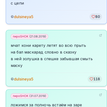
с цепи
dulsineya5
©
80
пироSHOK
(
21.08.2019
)
мчат кони карету летят во всю прыть
на бал маскарад словно в сказку
в ней золушка в спешке забывшая смыть
маску
dulsineya5
©
118
пироSHOK
(
31.07.2019
)
ложимся за полночь встаём на заре