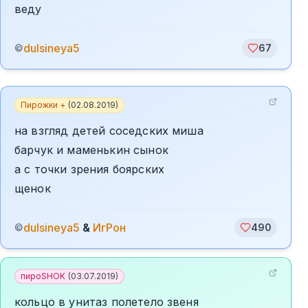
веду
dulsineya5
©
67
Пирожки +
(
02.08.2019
)
на взгляд детей соседских миша
барчук и маменькин сынок
а с точки зрения боярских
щенок
dulsineya5
&
ИгРон
©
490
пироSHOK
(
03.07.2019
)
кольцо в унитаз полетело звеня