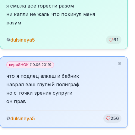
я смыла все горести разом
ни капли не жаль что покинул меня
разум
dulsineya5
©
61
пироSHOK
(
10.06.2019
)
что я подлец алкаш и бабник
наврал ваш глупый полиграф
но с точки зрения супруги
он прав
dulsineya5
©
256