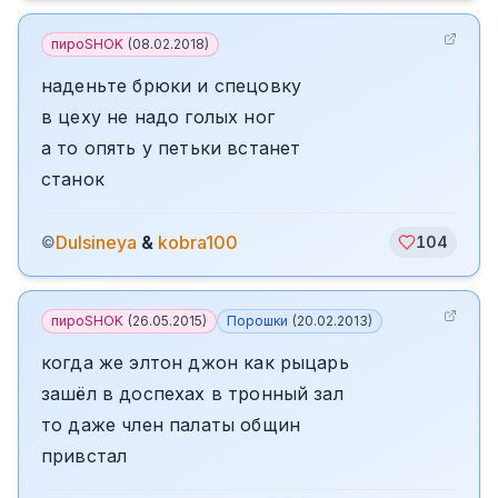
пироSHOK
(
08.02.2018
)
наденьте брюки и спецовку
в цеху не надо голых ног
а то опять у петьки встанет
станок
Dulsineya
&
kobra100
©
104
пироSHOK
(
26.05.2015
)
Порошки
(
20.02.2013
)
когда же элтон джон как рыцарь
зашёл в доспехах в тронный зал
то даже член палаты общин
привстал