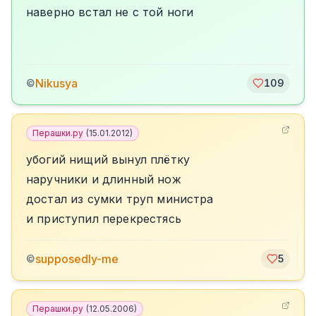
наверно встал не с той ноги
Nikusya
©
109
Перашки.ру
(
15.01.2012
)
убогий нищий вынул плётку
наручники и длинный нож
достал из сумки труп министра
и приступил перекрестясь
supposedly-me
©
5
Перашки.ру
(
12.05.2006
)