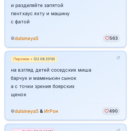
и разделяйте запятой
пентхаус яхту и машину
с фатой
dulsineya5
©
563
Пирожки +
(
02.08.2019
)
на взгляд детей соседских миша
барчук и маменькин сынок
а с точки зрения боярских
щенок
dulsineya5
&
ИгРон
©
490