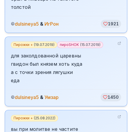
толстой
dulsineya5
&
ИгРон
©
1921
Пирожки +
(
19.07.2019
)
пироSHOK
(
15.07.2019
)
для заколдованной царевны
гвидон был князем хоть куда
а с точки зрения лягушки
еда
dulsineya5
&
Умзар
©
1450
Пирожки +
(
25.08.2022
)
вы при молитве не частите