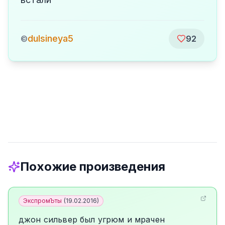
dulsineya5
©
92
Похожие произведения
ЭкспромЪты
(
19.02.2016
)
джон сильвер был угрюм и мрачен