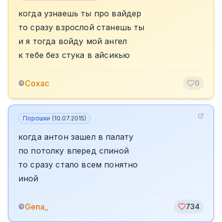
когда узнаешь ты про вайдер
то сразу взрослой станешь ты
и я тогда войду мой ангел
к тебе без стука в айсикью
Сохас
©
0
Порошки
(
10.07.2015
)
когда антон зашел в палату
по потолку вперед спиной
то сразу стало всем понятно
иной
Gena_
©
734