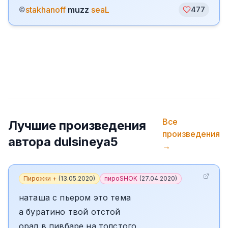
stakhanoff
muzz
seaL
©
477
Все
Лучшие произведения
произведения
автора
dulsineya5
→
Пирожки +
(
13.05.2020
)
пироSHOK
(
27.04.2020
)
наташа с пьером это тема
а буратино твой отстой
орал в пивбаре на толстого