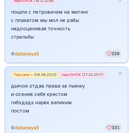
пироSHOK
(
16.12.2018
)
пошли с петровичем на митинг
с плакатом мы мол не рабы
недооценивая точность
стрельбы
dulsineya5
©
339
Пирожки +
(
09.08.2022
)
пироSHOK
(
27.02.2017
)
дьячок отдав права за пьянку
и осенив себя крестом
гибэдэдэ нарёк великим
постом
dulsineya5
©
331