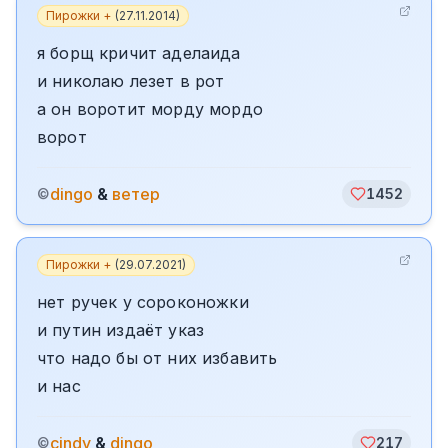
Пирожки +
(
27.11.2014
)
я борщ кричит аделаида
и николаю лезет в рот
а он воротит морду мордо
ворот
dingo
&
ветер
©
1452
Пирожки +
(
29.07.2021
)
нет ручек у сороконожки
и путин издаёт указ
что надо бы от них избавить
и нас
cindy
&
dingo
©
217