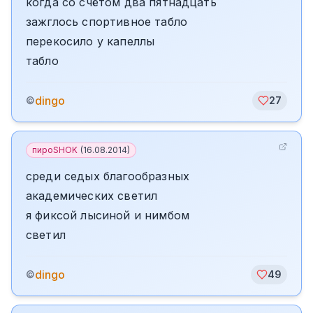
когда со счётом два пятнадцать
зажглось спортивное табло
перекосило у капеллы
табло
dingo
©
27
пироSHOK
(
16.08.2014
)
среди седых благообразных
академических светил
я фиксой лысиной и нимбом
светил
dingo
©
49