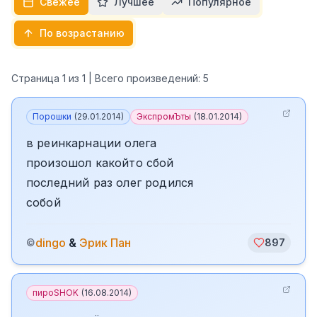
Свежее
Лучшее
Популярное
По возрастанию
Страница
1
из
1
| Всего произведений:
5
Порошки
(
29.01.2014
)
ЭкспромЪты
(
18.01.2014
)
в реинкарнации олега
произошол какойто сбой
последний раз олег родился
собой
dingo
&
Эрик Пан
©
897
пироSHOK
(
16.08.2014
)