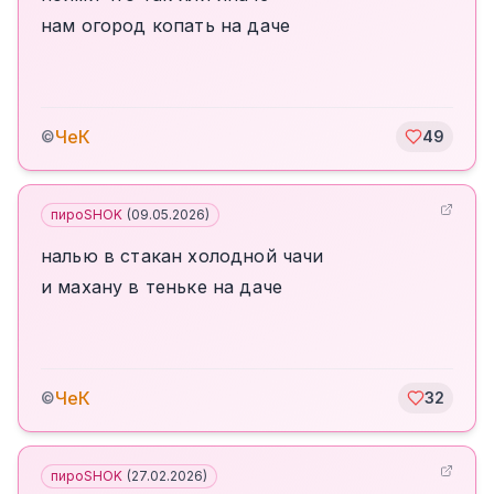
нам огород копать на даче
ЧеК
©
49
пироSHOK
(
09.05.2026
)
налью в стакан холодной чачи
и махану в теньке на даче
ЧеК
©
32
пироSHOK
(
27.02.2026
)