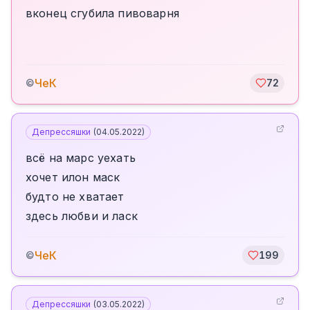
вконец сгубила пивоварня
ЧеК
©
72
Депрессяшки
(
04.05.2022
)
всё на марс уехать
хочет илон маск
будто не хватает
здесь любви и ласк
ЧеК
©
199
Депрессяшки
(
03.05.2022
)