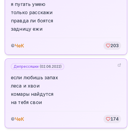
я пугать умею
только расскажи
правда ли боятся
задницу ежи
ЧеК
©
203
Депрессяшки
(
02.06.2022
)
если любишь запах
леса и хвои
комары найдутся
на тебя свои
ЧеК
©
174