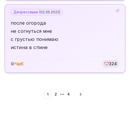
Депрессяшки
(
02.05.2022
)
после огорода
не согнуться мне
с грустью понимаю
истина в спине
ЧеК
©
324
1
2
4
More pages