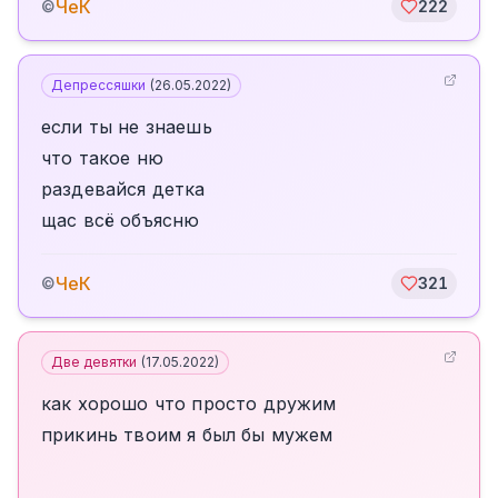
ЧеК
©
222
Депрессяшки
(
26.05.2022
)
если ты не знаешь
что такое ню
раздевайся детка
щас всё объясню
ЧеК
©
321
Две девятки
(
17.05.2022
)
как хорошо что просто дружим
прикинь твоим я был бы мужем