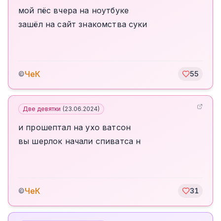
мой пёс вчера на ноутбуке
зашёл на сайт знакомства суки
ЧеК
©
55
Две девятки
(
23.06.2024
)
и прошептал на ухо ватсон
вы шерлок начали спиватса н
ЧеК
©
31