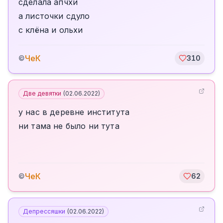
сделала апчхи
а листочки сдуло
с клёна и ольхи
ЧеК
©
310
Две девятки
(
02.06.2022
)
у нас в деревне института
ни тама не было ни тута
ЧеК
©
62
Депрессяшки
(
02.06.2022
)