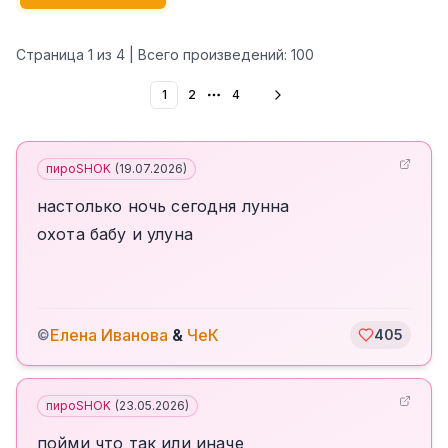
Страница
1
из
4
| Всего произведений:
100
1
2
4
More pages
пироSHOK
(
19.07.2026
)
настолько ночь сегодня лунна
охота бабу и улуна
Елена Иванова
&
ЧеК
©
405
пироSHOK
(
23.05.2026
)
пойми что так или иначе