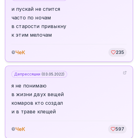
и пускай не спится
часто по ночам
в старости привыкну
к этим мелочам
ЧеК
©
235
Депрессяшки
(
03.05.2022
)
я не понимаю
в жизни двух вещей
комаров кто создал
и в траве клещей
ЧеК
©
597