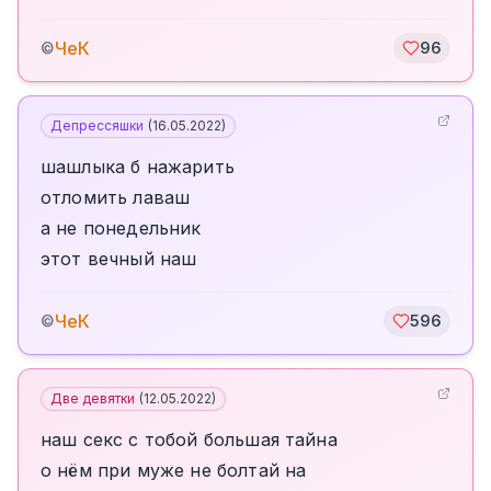
ЧеК
©
96
Депрессяшки
(
16.05.2022
)
шашлыка б нажарить
отломить лаваш
а не понедельник
этот вечный наш
ЧеК
©
596
Две девятки
(
12.05.2022
)
наш секс с тобой большая тайна
о нём при муже не болтай на