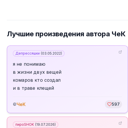
Лучшие произведения автора
ЧеК
Депрессяшки
(
03.05.2022
)
я не понимаю
в жизни двух вещей
комаров кто создал
и в траве клещей
ЧеК
©
597
пироSHOK
(
19.07.2026
)