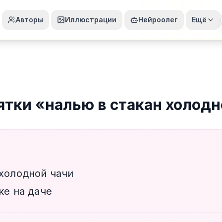
Авторы
Иллюстрации
Нейроолег
Ещё
ятки
«
налью в стакан холодн
 холодной чачи
ке на даче