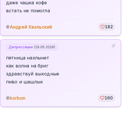
даже чашка кофе
встать не помогла
Андрей Хвальский
©
182
Депрессяшки
(
29.05.2026
)
пятница нахлынет
как волна на бриг
здравствуй выходные
пиво и шашлык
korbαn
©
160