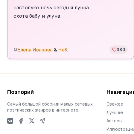
настолько ночь сегодня лунна
охота бабу и улуна
Елена Иванова
&
ЧеК
©
380
Поэторий
Навигаци
Самый большой сборник малых сетевых
Свежее
поэтических жанров в интернете.
Лучшее
Авторы
VKontakte
Facebook
X
Telegram
Иллюстраци