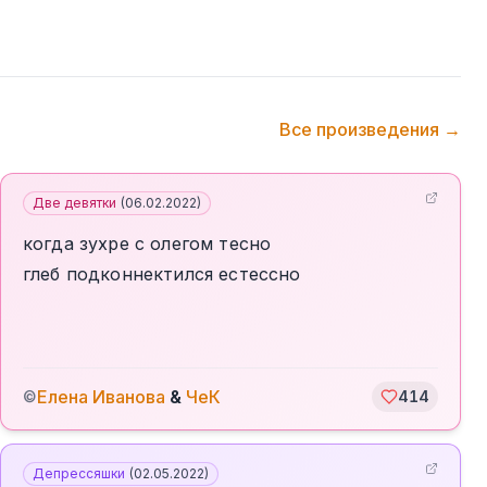
Все произведения →
Две девятки
(
06.02.2022
)
когда зухре с олегом тесно
глеб подконнектился естессно
Елена Иванова
&
ЧеК
©
414
Депрессяшки
(
02.05.2022
)