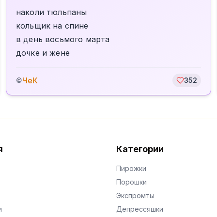
наколи тюльпаны
кольщик на спине
в день восьмого марта
дочке и жене
ЧеК
©
352
я
Категории
Пирожки
Порошки
Экспромты
и
Депрессяшки