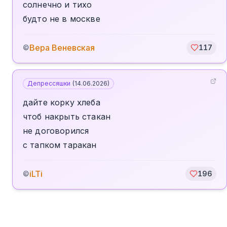
солнечно и тихо
будто не в москве
Вера Веневская
©
117
Депрессяшки
(
14.06.2026
)
дайте корку хлеба
чтоб накрыть стакан
не договорился
с тапком таракан
iLTi
©
196