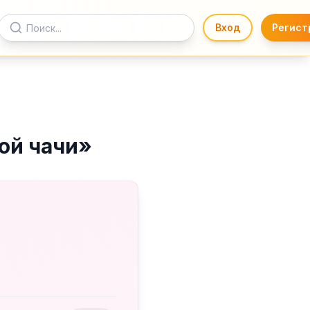
Вход
Регист
ой чачи
»