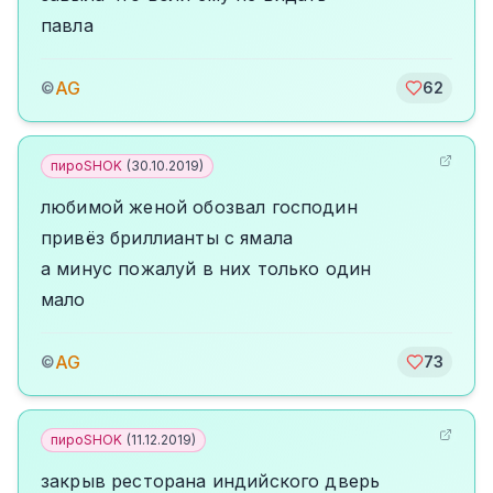
павла
AG
©
62
пироSHOK
(
30.10.2019
)
любимой женой обозвал господин
привёз бриллианты с ямала
а минус пожалуй в них только один
мало
AG
©
73
пироSHOK
(
11.12.2019
)
закрыв ресторана индийского дверь