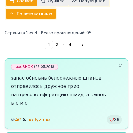
Свежее
Лучшее
Популярное
По возрастанию
Страница
1
из
4
| Всего произведений:
95
1
2
4
More pages
пироSHOK
(
23.05.2018
)
запас обновив белоснежных штанов
отправилось дружное трио
на пресс конференцию шмидта сынов
в р и о
AG
&
noflyzone
©
39