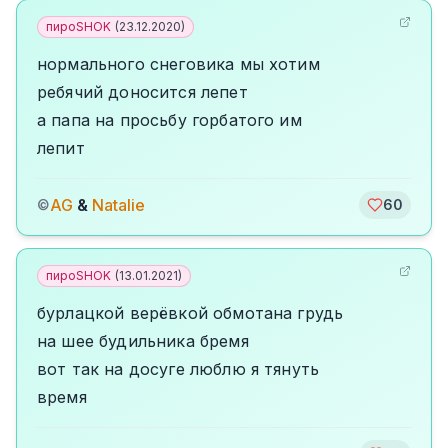
пироSHOK
(
23.12.2020
)
нормального снеговика мы хотим
ребячий доносится лепет
а папа на просьбу горбатого им
лепит
AG
&
Natalie
©
60
пироSHOK
(
13.01.2021
)
бурлацкой верёвкой обмотана грудь
на шее будильника бремя
вот так на досуге люблю я тянуть
время