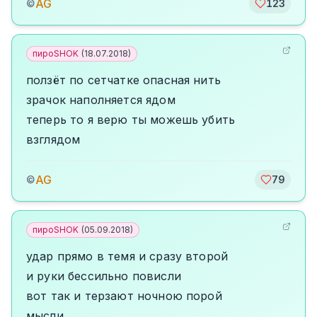
AG
©
123
пироSHOK
(
18.07.2018
)
ползёт по сетчатке опасная нить
зрачок наполняется ядом
теперь то я верю ты можешь убить
взглядом
AG
©
79
пироSHOK
(
05.09.2018
)
удар прямо в темя и сразу второй
и руки бессильно повисли
вот так и терзают ночною порой
мысли