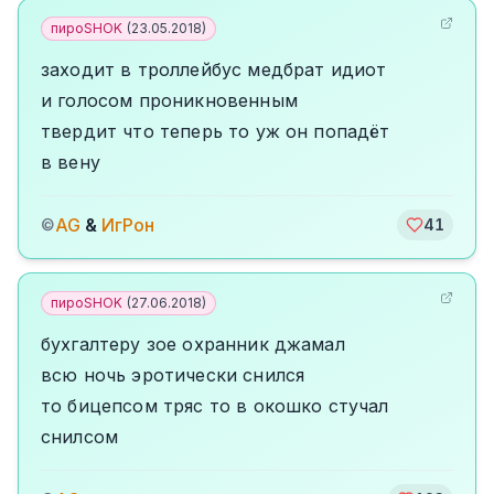
пироSHOK
(
23.05.2018
)
заходит в троллейбус медбрат идиот
и голосом проникновенным
твердит что теперь то уж он попадёт
в вену
AG
&
ИгРон
©
41
пироSHOK
(
27.06.2018
)
бухгалтеру зое охранник джамал
всю ночь эротически снился
то бицепсом тряс то в окошко стучал
снилсом