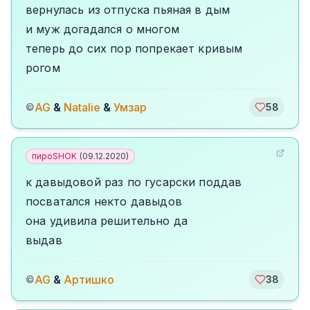
вернулась из отпуска пьяная в дым
и муж догадался о многом
теперь до сих пор попрекает кривым
рогом
AG
&
Natalie
&
Умзар
©
58
пироSHOK
(
09.12.2020
)
к давыдовой раз по гусарски поддав
посватался некто давыдов
она удивила решительно да
выдав
AG
&
Артишко
©
38