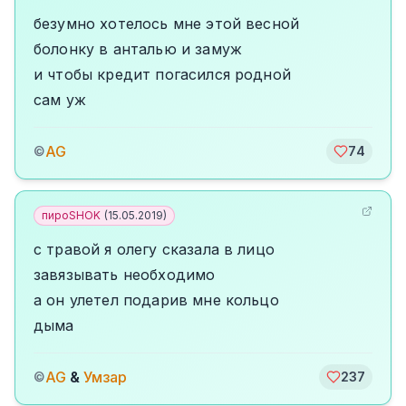
безумно хотелось мне этой весной
болонку в анталью и замуж
и чтобы кредит погасился родной
сам уж
AG
©
74
пироSHOK
(
15.05.2019
)
с травой я олегу сказала в лицо
завязывать необходимо
а он улетел подарив мне кольцо
дыма
AG
&
Умзар
©
237