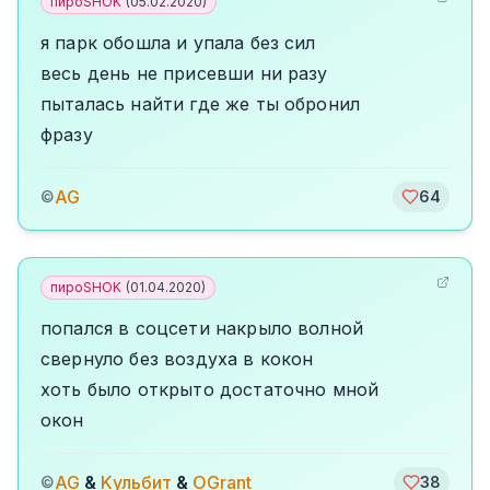
пироSHOK
(
05.02.2020
)
я парк обошла и упала без сил
весь день не присевши ни разу
пыталась найти где же ты обронил
фразу
AG
©
64
пироSHOK
(
01.04.2020
)
попался в соцсети накрыло волной
свернуло без воздуха в кокон
хоть было открыто достаточно мной
окон
AG
&
Kульбит
&
OGrant
©
38