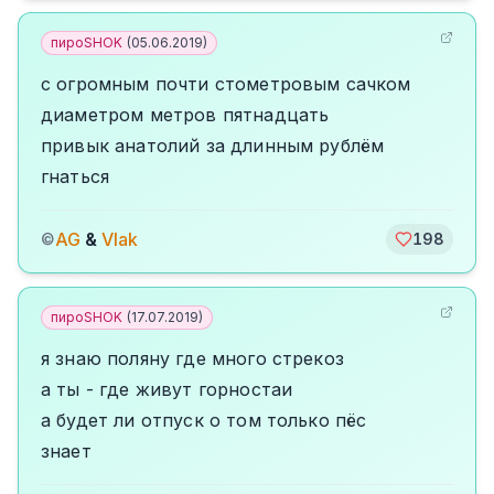
пироSHOK
(
05.06.2019
)
с огромным почти стометровым сачком
диаметром метров пятнадцать
привык анатолий за длинным рублём
гнаться
AG
&
Vlak
©
198
пироSHOK
(
17.07.2019
)
я знаю поляну где много стрекоз
а ты - где живут горностаи
а будет ли отпуск о том только пёс
знает