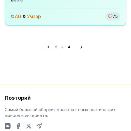
AG
&
Умзар
©
75
1
2
4
More pages
Поэторий
Самый большой сборник малых сетевых поэтических
жанров в интернете.