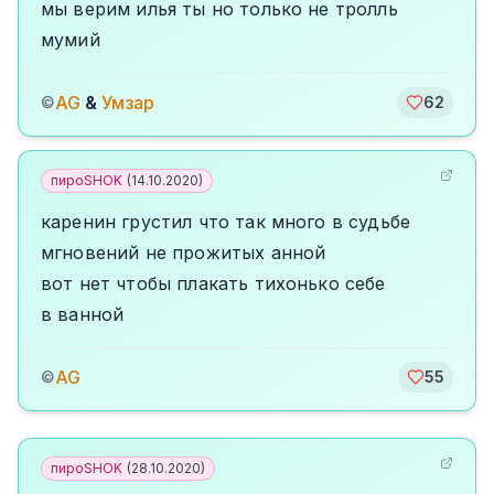
мы верим илья ты но только не тролль
мумий
AG
&
Умзар
©
62
пироSHOK
(
14.10.2020
)
каренин грустил что так много в судьбе
мгновений не прожитых анной
вот нет чтобы плакать тихонько себе
в ванной
AG
©
55
пироSHOK
(
28.10.2020
)