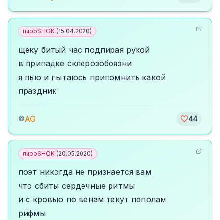
пироSHOK
(
15.04.2020
)
щеку битый час подпирая рукой
в припадке склерозобоязни
я пью и пытаюсь припомнить какой
праздник
AG
©
44
пироSHOK
(
20.05.2020
)
поэт никогда не признается вам
что сбиты сердечные ритмы
и с кровью по венам текут пополам
рифмы