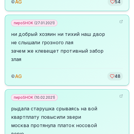
AG
©
54
пироSHOK
(
27.01.2021
)
ни добрый хозяин ни тихий наш двор
не слышали грозного лая
зачем же клевещет противный забор
злая
AG
©
48
пироSHOK
(
10.02.2021
)
рыдала старушка срываясь на вой
квартплату повысили звери
москва протянула платок носовой
верю