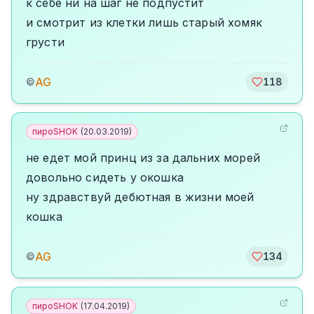
к себе ни на шаг не подпустит
и смотрит из клетки лишь старый хомяк
грусти
AG
©
118
пироSHOK
(
20.03.2019
)
не едет мой принц из за дальних морей
довольно сидеть у окошка
ну здравствуй дебютная в жизни моей
кошка
AG
©
134
пироSHOK
(
17.04.2019
)