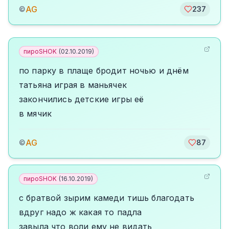
AG
©
237
пироSHOK
(
02.10.2019
)
по парку в плаще бродит ночью и днём
татьяна играя в маньячек
закончились детские игры её
в мячик
AG
©
87
пироSHOK
(
16.10.2019
)
с братвой зырим камеди тишь благодать
вдруг надо ж какая то падла
завыла что воли ему не видать