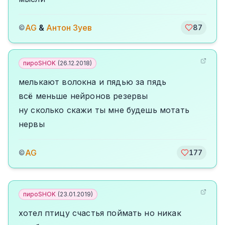
AG
&
Антон Зуев
©
87
пироSHOK
(
26.12.2018
)
мелькают волокна и пядью за пядь
всё меньше нейронов резервы
ну сколько скажи ты мне будешь мотать
нервы
AG
©
177
пироSHOK
(
23.01.2019
)
хотел птицу счастья поймать но никак