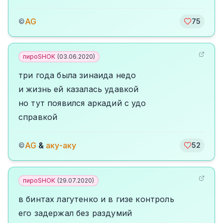
AG
©
75
пироSHOK
(
03.06.2020
)
три года была зинаида недо
и жизнь ей казалась удавкой
но тут появился аркадий с удо
справкой
AG
&
аку-аку
©
52
пироSHOK
(
29.07.2020
)
в бинтах лагутенко и в гизе контроль
его задержал без раздумий