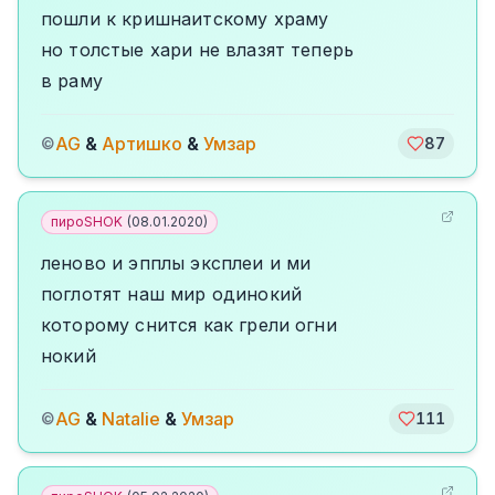
пошли к кришнаитскому храму
но толстые хари не влазят теперь
в раму
AG
&
Артишко
&
Умзар
©
87
пироSHOK
(
08.01.2020
)
леново и эпплы эксплеи и ми
поглотят наш мир одинокий
которому снится как грели огни
нокий
AG
&
Natalie
&
Умзар
©
111