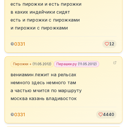
есть пирожки и есть пирожки
в каких индейчики сидят
есть и пирожки с пирожками
и пирожки с пирожками
0331
©
12
Пирожки +
(
11.05.2012
)
Перашки.ру
(
11.05.2012
)
вениамин лежит на рельсах
немного здесь немного там
а частью мчится по маршруту
москва казань владивосток
0331
©
4440