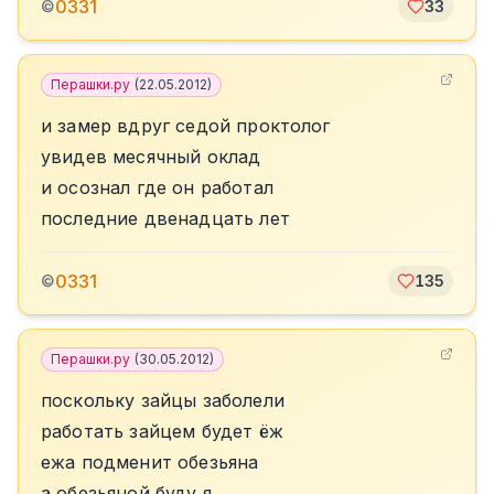
0331
©
33
Перашки.ру
(
22.05.2012
)
и замер вдруг седой проктолог
увидев месячный оклад
и осознал где он работал
последние двенадцать лет
0331
©
135
Перашки.ру
(
30.05.2012
)
поскольку зайцы заболели
работать зайцем будет ёж
ежа подменит обезьяна
а обезьяной буду я