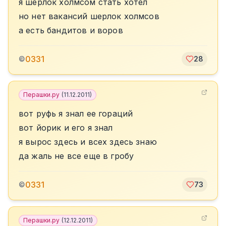
я шерлок холмсом стать хотел
но нет вакансий шерлок холмсов
а есть бандитов и воров
0331
©
28
Перашки.ру
(
11.12.2011
)
вот руфь я знал ее гораций
вот йорик и его я знал
я вырос здесь и всех здесь знаю
да жаль не все еще в гробу
0331
©
73
Перашки.ру
(
12.12.2011
)