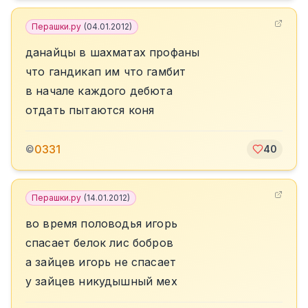
Перашки.ру
(
04.01.2012
)
данайцы в шахматах профаны
что гандикап им что гамбит
в начале каждого дебюта
отдать пытаются коня
0331
©
40
Перашки.ру
(
14.01.2012
)
во время половодья игорь
спасает белок лис бобров
а зайцев игорь не спасает
у зайцев никудышный мех