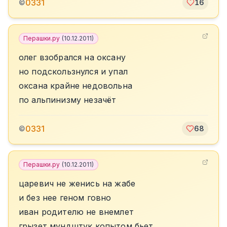
0331
©
16
Перашки.ру
(
10.12.2011
)
олег взобрался на оксану
но подскользнулся и упал
оксана крайне недовольна
по альпинизму незачёт
0331
©
68
Перашки.ру
(
10.12.2011
)
царевич не женись на жабе
и без нее геном говно
иван родителю не внемлет
грызет мундштук копытом бьет