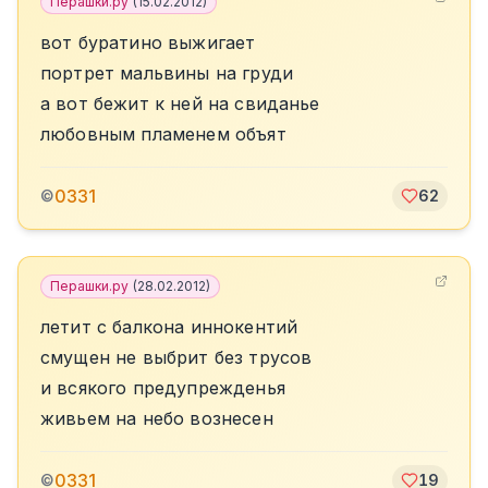
Перашки.ру
(
15.02.2012
)
вот буратино выжигает
портрет мальвины на груди
а вот бежит к ней на свиданье
любовным пламенем объят
0331
©
62
Перашки.ру
(
28.02.2012
)
летит с балкона иннокентий
смущен не выбрит без трусов
и всякого предупрежденья
живьем на небо вознесен
0331
©
19