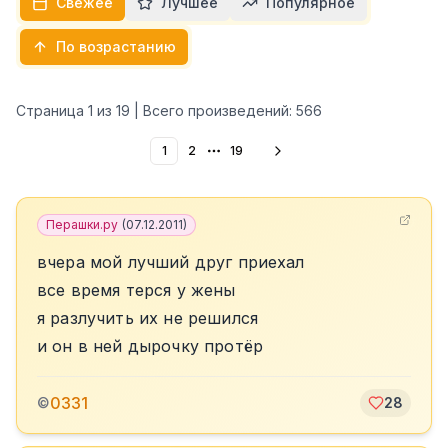
Свежее
Лучшее
Популярное
По возрастанию
Страница
1
из
19
| Всего произведений:
566
1
2
19
More pages
Перашки.ру
(
07.12.2011
)
вчера мой лучший друг приехал
все время терся у жены
я разлучить их не решился
и он в ней дырочку протёр
0331
©
28