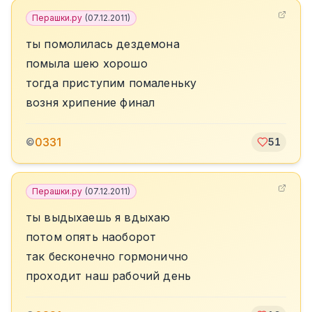
Перашки.ру
(
07.12.2011
)
ты помолилась дездемона
помыла шею хорошо
тогда приступим помаленьку
возня хрипение финал
0331
©
51
Перашки.ру
(
07.12.2011
)
ты выдыхаешь я вдыхаю
потом опять наоборот
так бесконечно гормонично
проходит наш рабочий день