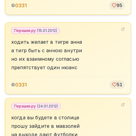
0331
©
95
Перашки.ру
(
15.01.2012
)
ходить желает в тигре анна
а тигр быть с анною внутри
но их взаимному согласью
препятствует один нюанс
0331
©
51
Перашки.ру
(
24.01.2012
)
когда вы будете в столице
прошу зайдите в мавзолей
на выходе дают футболки