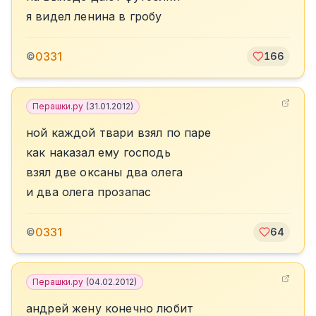
я видел ленина в гробу
0331
©
166
Перашки.ру
(
31.01.2012
)
ной каждой твари взял по паре
как наказал ему господь
взял две оксаны два олега
и два олега прозапас
0331
©
64
Перашки.ру
(
04.02.2012
)
андрей жену конечно любит