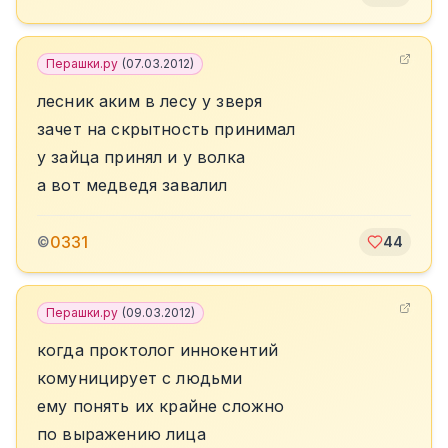
Перашки.ру
(
07.03.2012
)
лесник аким в лесу у зверя
зачет на скрытность принимал
у зайца принял и у волка
а вот медведя завалил
0331
©
44
Перашки.ру
(
09.03.2012
)
когда проктолог иннокентий
комуницирует с людьми
ему понять их крайне сложно
по выражению лица