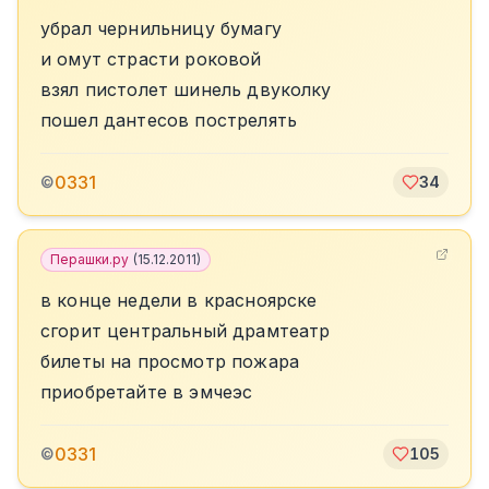
убрал чернильницу бумагу
и омут страсти роковой
взял пистолет шинель двуколку
пошел дантесов пострелять
0331
©
34
Перашки.ру
(
15.12.2011
)
в конце недели в красноярске
сгорит центральный драмтеатр
билеты на просмотр пожара
приобретайте в эмчеэс
0331
©
105