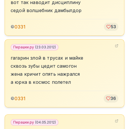
вот так наводит дисциплину
седой волшебник дамбылдор
0331
©
53
Перашки.ру
(
23.03.2012
)
гагарин злой в трусах и майке
сквозь зубы цедит самогон
жена кричит опять нажрался
а юрка в космос полетел
0331
©
36
Перашки.ру
(
04.05.2012
)