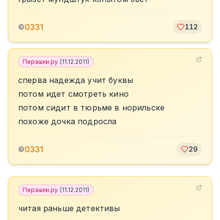
0331
©
112
Перашки.ру
(
11.12.2011
)
сперва надежда учит буквы
потом идет смотреть кино
потом сидит в тюрьме в норильске
похоже дочка подросла
0331
©
29
Перашки.ру
(
11.12.2011
)
читая раньше детективы