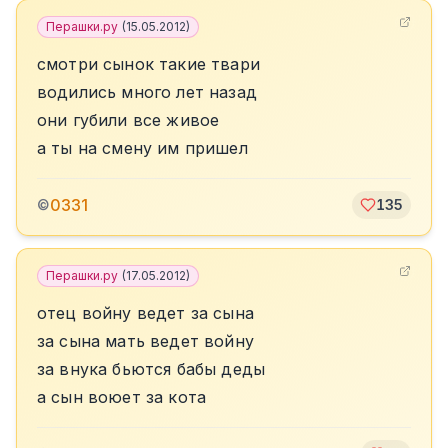
Перашки.ру
(
15.05.2012
)
смотри сынок такие твари
водились много лет назад
они губили все живое
а ты на смену им пришел
0331
©
135
Перашки.ру
(
17.05.2012
)
отец войну ведет за сына
за сына мать ведет войну
за внука бьются бабы деды
а сын воюет за кота