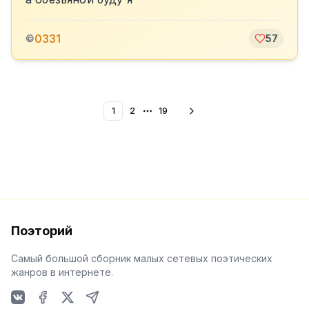
0331
©
57
1
2
19
More pages
Поэторий
Самый большой сборник малых сетевых поэтических
жанров в интернете.