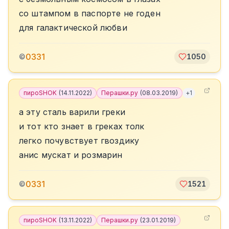
со штампом в паспорте не годен
для галактической любви
0331
©
1050
пироSHOK
(
14.11.2022
)
Перашки.ру
(
08.03.2019
)
+
1
а эту сталь варили греки
и тот кто знает в греках толк
легко почувствует гвоздику
анис мускат и розмарин
0331
©
1521
пироSHOK
(
13.11.2022
)
Перашки.ру
(
23.01.2019
)