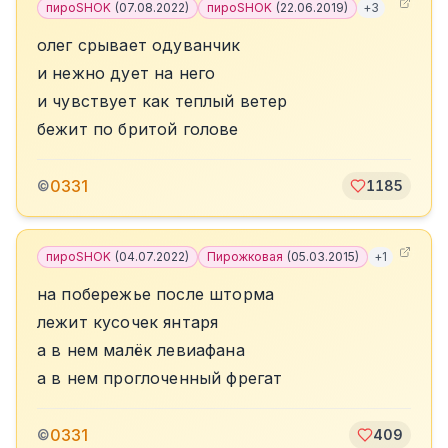
пироSHOK
(
07.08.2022
)
пироSHOK
(
22.06.2019
)
+
3
олег срывает одуванчик
и нежно дует на него
и чувствует как теплый ветер
бежит по бритой голове
0331
©
1185
пироSHOK
(
04.07.2022
)
Пирожковая
(
05.03.2015
)
+
1
на побережье после шторма
лежит кусочек янтаря
а в нем малёк левиафана
а в нем проглоченный фрегат
0331
©
409