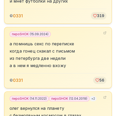
и мнёт футболки на других
0331
©
319
пироSHOK
(
15.09.2024
)
а помнишь секс по переписке
когда гонец скакал с письмом
из петербурга две недели
а в нем я медленно вхожу
0331
©
56
пироSHOK
(
14.11.2022
)
пироSHOK
(
12.04.2019
)
+
2
олег вернулся на планету
с безмолвным космосом в глазах