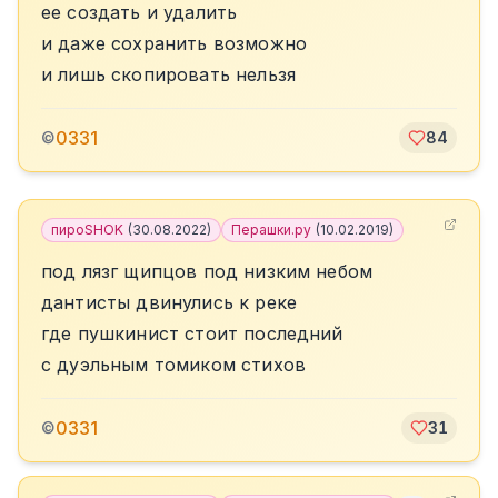
ее создать и удалить
и даже сохранить возможно
и лишь скопировать нельзя
0331
©
84
пироSHOK
(
30.08.2022
)
Перашки.ру
(
10.02.2019
)
под лязг щипцов под низким небом
дантисты двинулись к реке
где пушкинист стоит последний
с дуэльным томиком стихов
0331
©
31