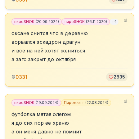
пироSHOK
(
20.09.2024
)
пироSHOK
(
26.11.2020
)
+
4
оксане снится что в деревню
ворвался эскадрон драгун
и все на ней хотят жениться
а загс закрыт до октября
0331
©
2835
пироSHOK
(
19.09.2024
)
Пирожки +
(
22.08.2024
)
футболка мятая олегом
я до сих пор её храню
а он меня давно не помнит