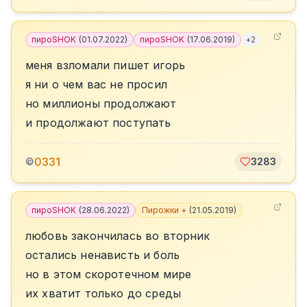
пироSHOK
(
01.07.2022
)
пироSHOK
(
17.06.2019
)
+
2
меня взломали пишет игорь
я ни о чем вас не просил
но миллионы продолжают
и продолжают поступать
0331
©
3283
пироSHOK
(
28.06.2022
)
Пирожки +
(
21.05.2019
)
любовь закончилась во вторник
остались ненависть и боль
но в этом скоротечном мире
их хватит только до среды