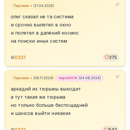
Пирожки +
(
21.04.2025
)
олег сказал не та система
и срочно вылетел в окно
и полетел в далёкий космос
на поиски иных систем
0331
©
275
Пирожки +
(
06.11.2024
)
пироSHOK
(
04.08.2024
)
аркадий из тюрьмы выходит
а тут такая же тюрьма
но только больше беспощадней
и шансов выйти никаких
0331
©
542