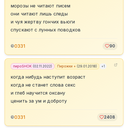
морозы не читают писем
они читают лишь следы
и чуя жертву гончих вьюги
спускают с лунных поводков
0331
©
90
пироSHOK
(
02.11.2022
)
Пирожки +
(
29.01.2018
)
+
1
когда нибудь наступит возраст
когда не станет слова секс
и глеб научится оксану
ценить за ум и доброту
0331
©
2408