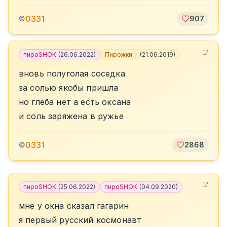
0331
©
907
пироSHOK
(
26.06.2022
)
Пирожки +
(
21.06.2019
)
вновь полуголая соседка
за солью якобы пришла
но глеба нет а есть оксана
и соль заряжена в ружье
0331
©
2868
пироSHOK
(
25.06.2022
)
пироSHOK
(
04.09.2020
)
мне у окна сказал гагарин
я первый русский космонавт