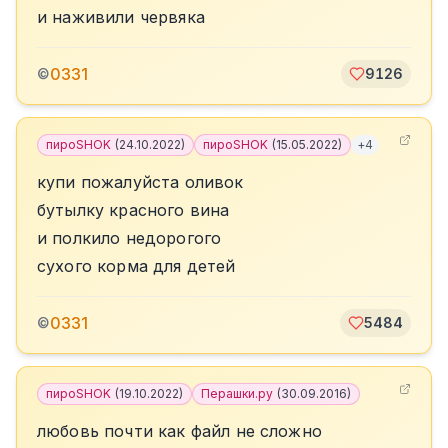
и наживили червяка
0331
©
9126
пироSHOK
(
24.10.2022
)
пироSHOK
(
15.05.2022
)
+
4
купи пожалуйста оливок
бутылку красного вина
и полкило недорогого
сухого корма для детей
0331
©
5484
пироSHOK
(
19.10.2022
)
Перашки.ру
(
30.09.2016
)
любовь почти как файл не сложно