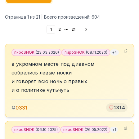
Страница
1
из
21
| Всего произведений:
604
1
2
21
More pages
пироSHOK
(
23.03.2026
)
пироSHOK
(
08.11.2020
)
+
4
в укромном месте под диваном
собрались левые носки
и говорят всю ночь о правых
и о политике чутьчуть
0331
©
1314
пироSHOK
(
06.10.2025
)
пироSHOK
(
26.05.2022
)
+
1