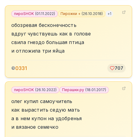
пироSHOK
(
01.11.2022
)
Пирожки +
(
26.10.2018
)
+
1
обозревая бесконечность
вдруг чувствуешь как в голове
свила гнездо большая птица
и отложила три яйца
0331
©
707
пироSHOK
(
26.10.2022
)
Перашки.ру
(
18.01.2017
)
олег купил самоучитель
как вырастить седую мать
а в нем купон на удобренья
и вязаное семечко