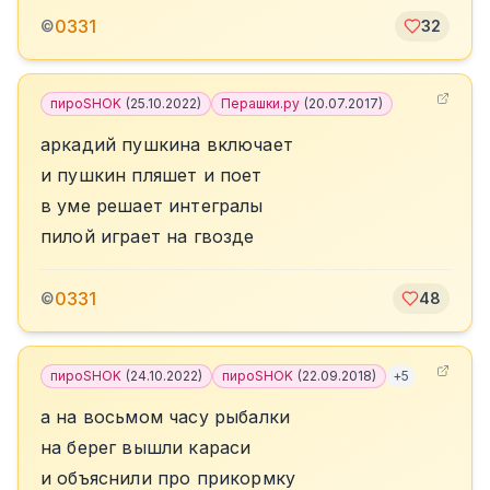
0331
©
32
пироSHOK
(
25.10.2022
)
Перашки.ру
(
20.07.2017
)
аркадий пушкина включает
и пушкин пляшет и поет
в уме решает интегралы
пилой играет на гвозде
0331
©
48
пироSHOK
(
24.10.2022
)
пироSHOK
(
22.09.2018
)
+
5
а на восьмом часу рыбалки
на берег вышли караси
и объяснили про прикормку