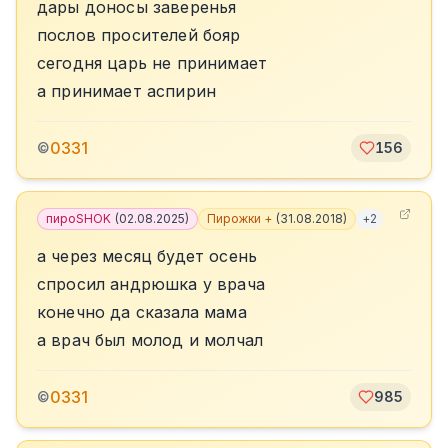
дары доносы заверенья
послов просителей бояр
сегодня царь не принимает
а принимает аспирин
0331
©
156
пироSHOK
(
02.08.2025
)
Пирожки +
(
31.08.2018
)
+
2
а через месяц будет осень
спросил андрюшка у врача
конечно да сказала мама
а врач был молод и молчал
0331
©
985