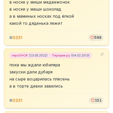
в носке у миши медвежонок
в носке у маши шоколад
а в маминых носках под ёлкой
какой то дяденька лежит
0331
©
598
пироSHOK
(
23.05.2022
)
Перашки.ру
(
04.02.2013
)
пока мы ждали юбиляра
закуски дали дубаря
на сыре воцарилась плесень
а в торте девки завелись
0331
©
151