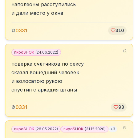
наполеоны расступились
и дали место у окна
0331
©
310
пироSHOK
(
24.06.2022
)
поверка счётчиков по сексу
сказал вошедший человек
и волосатою рукою
спустил с аркадия штаны
0331
©
93
пироSHOK
(
26.05.2022
)
пироSHOK
(
31.12.2020
)
+
3