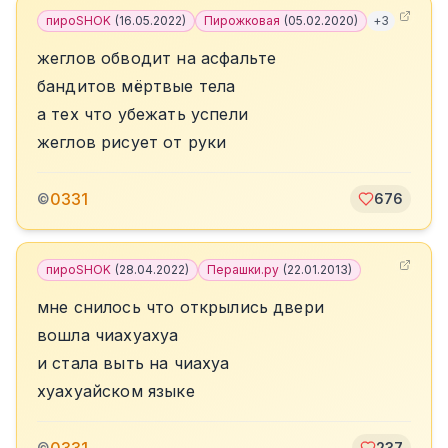
пироSHOK
(
16.05.2022
)
Пирожковая
(
05.02.2020
)
+
3
жеглов обводит на асфальте
бандитов мёртвые тела
а тех что убежать успели
жеглов рисует от руки
0331
©
676
пироSHOK
(
28.04.2022
)
Перашки.ру
(
22.01.2013
)
мне снилось что открылись двери
вошла чиахуахуа
и стала выть на чиахуа
хуахуайском языке
©
237