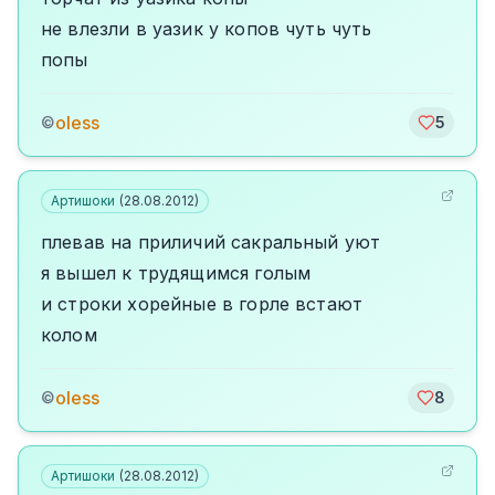
не влезли в уазик у копов чуть чуть
попы
oless
©
5
Артишоки
(
28.08.2012
)
плевав на приличий сакральный уют
я вышел к трудящимся голым
и строки хорейные в горле встают
колом
oless
©
8
Артишоки
(
28.08.2012
)