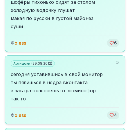
шофёры тихонько сидят за столом
холодную водочку глушат
макая по русски в густой майонез
суши
oless
©
6
Артишоки
(
29.08.2012
)
сегодня уставившись в свой монитор
ты пялишься в недра вконтакта
а завтра ослепнешь от люминофор
так то
oless
©
4