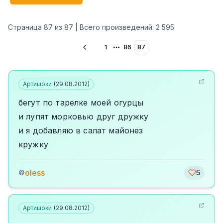
Страница
87
из
87
| Всего произведений:
2 595
1
86
87
More pages
Артишоки
(
29.08.2012
)
бегут по тарелке моей огурцы
и лупят морковью друг дружку
и я добавляю в салат майонез
кружку
oless
©
5
Артишоки
(
29.08.2012
)