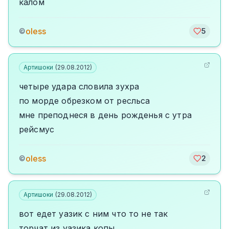
калом
oless
©
5
Артишоки
(
29.08.2012
)
четыре удара словила зухра
по морде обрезком от ресльса
мне преподнеся в день рожденья с утра
рейсмус
oless
©
2
Артишоки
(
29.08.2012
)
вот едет уазик с ним что то не так
торчат из уазика копы