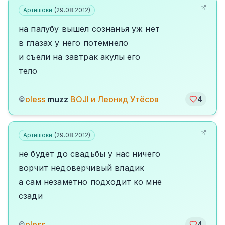
Артишоки
(
29.08.2012
)
на палубу вышел сознанья уж нет
в глазах у него потемнело
и съели на завтрак акулы его
тело
oless
muzz
BOJI и Леонид Утёсов
©
4
Артишоки
(
29.08.2012
)
не будет до свадьбы у нас ничего
ворчит недоверчивый владик
а сам незаметно подходит ко мне
сзади
oless
©
4