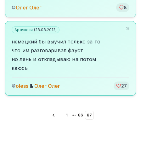
Олег Олег
©
8
Артишоки
(
28.08.2012
)
немецкий бы выучил только за то
что им разговаривал фауст
но лень и откладываю на потом
каюсь
oless
&
Олег Олег
©
27
1
86
87
More pages