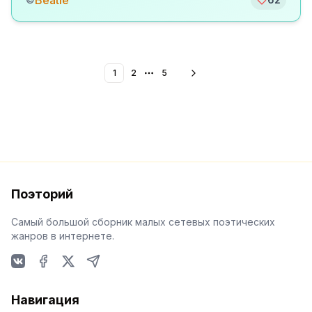
Beatle
1
2
5
More pages
Поэторий
Самый большой сборник малых сетевых поэтических
жанров в интернете.
VKontakte
Facebook
X
Telegram
Навигация