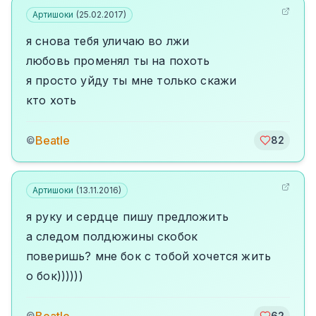
Артишоки
(
25.02.2017
)
я снова тебя уличаю во лжи
любовь променял ты на похоть
я просто уйду ты мне только скажи
кто хоть
Beatle
©
82
Артишоки
(
13.11.2016
)
я руку и сердце пишу предложить
а следом полдюжины скобок
поверишь? мне бок с тобой хочется жить
о бок))))))
©
62