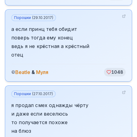
Порошки
(
29.10.2017
)
а если принц тебя обидит
поверь тогда ему конец
ведь я не крёстная а крёстный
отец
Beatle
&
Муля
©
1048
Порошки
(
27.10.2017
)
я продал смех однажды чёрту
и даже если веселюсь
то получается похоже
на блюз