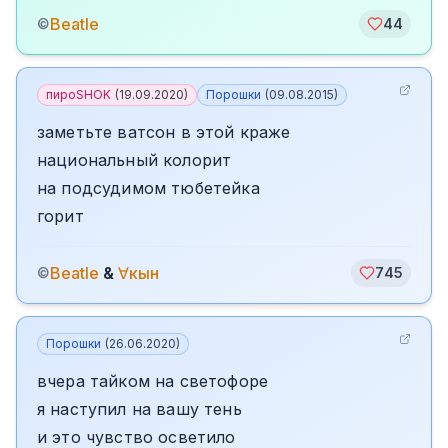
Beatle
©
44
пироSHOK
(
19.09.2020
)
Порошки
(
09.08.2015
)
заметьте ватсон в этой краже
национальный колорит
на подсудимом тюбетейка
горит
Beatle
&
∀кын
©
745
Порошки
(
26.06.2020
)
вчера тайком на светофоре
я наступил на вашу тень
и это чувство осветило