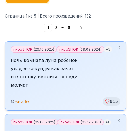
Страница
1
из
5
| Всего произведений:
132
1
2
5
More pages
пироSHOK
(
26.10.2025
)
пироSHOK
(
29.09.2024
)
+
3
ночь комната луна ребёнок
уж две секунды как зачат
и в стенку вежливо соседи
молчат
Beatle
©
915
пироSHOK
(
05.06.2025
)
пироSHOK
(
08.12.2016
)
+
1