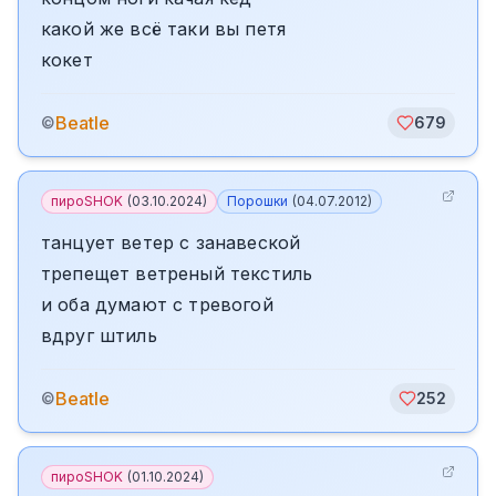
какой же всё таки вы петя
кокет
Beatle
©
679
пироSHOK
(
03.10.2024
)
Порошки
(
04.07.2012
)
танцует ветер с занавеской
трепещет ветреный текстиль
и оба думают с тревогой
вдруг штиль
Beatle
©
252
пироSHOK
(
01.10.2024
)