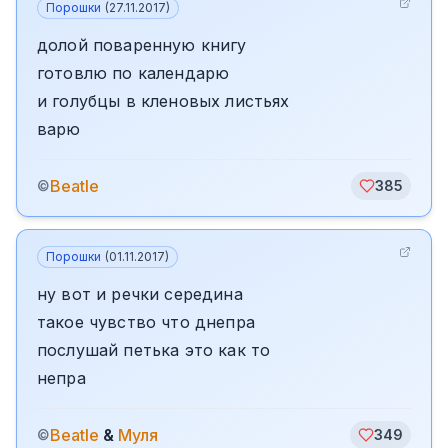
Порошки
(
27.11.2017
)
долой поваренную книгу
готовлю по календарю
и голубцы в кленовых листьях
варю
Beatle
©
385
Порошки
(
01.11.2017
)
ну вот и речки середина
такое чувство что днепра
послушай петька это как то
непра
Beatle
&
Муля
©
349