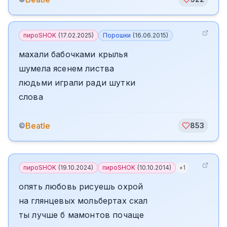
пироSHOK
(
17.02.2025
)
Порошки
(
16.06.2015
)
махали бабочками крылья
шумела ясенем листва
людьми играли ради шутки
слова
Beatle
©
853
пироSHOK
(
19.10.2024
)
пироSHOK
(
10.10.2014
)
+
1
опять любовь рисуешь охрой
на глянцевых мольбертах скал
ты лучше б мамонтов почаще