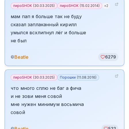
пироSHOK
(
30.03.2025
)
пироSHOK
(
15.02.2014
)
+
2
мам пап я больше так не буду
сказал заплаканный кирилл
умылся всхлипнул лёг и больше
не был
Beatle
©
6279
пироSHOK
(
30.03.2025
)
Порошки
(
11.08.2016
)
что много сплю не баг а фича
и не зови меня совой
мне нужен минимум восьмича
совой
Beatle
©
522