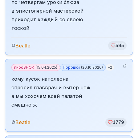
по четвергам уроки блюза
в эпистолярной мастерской
приходит каждый со своею
тоской
Beatle
©
595
пироSHOK
(
15.04.2025
)
Порошки
(
26.10.2020
)
+
2
кому кусок наполеона
спросил главврач и вытер нож
а мы хохочем всей палатой
смешно ж
Beatle
©
1779