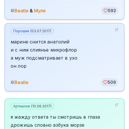
Beatle
&
Муля
©
592
Порошки
(
03.07.2017
)
марине снится анатолий
и с ним слиянье микрофлор
а муж подсматривает в ухо
он лор
Beatle
©
509
Артишоки
(
10.06.2017
)
я жажду ответа ты смотришь в глаза
дрожишь словно азбука морзе