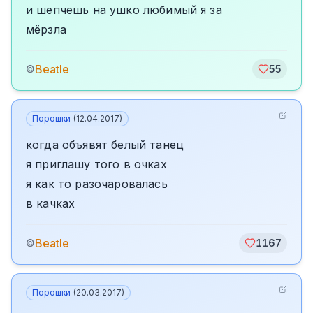
и шепчешь на ушко любимый я за
мёрзла
Beatle
©
55
Порошки
(
12.04.2017
)
когда объявят белый танец
я приглашу того в очках
я как то разочаровалась
в качках
Beatle
©
1167
Порошки
(
20.03.2017
)