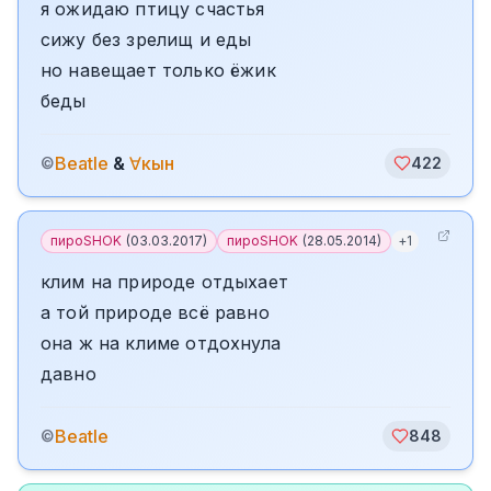
я ожидаю птицу счастья
сижу без зрелищ и еды
но навещает только ёжик
беды
Beatle
&
∀кын
©
422
пироSHOK
(
03.03.2017
)
пироSHOK
(
28.05.2014
)
+
1
клим на природе отдыхает
а той природе всё равно
она ж на климе отдохнула
давно
Beatle
©
848