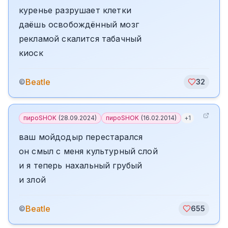
куренье разрушает клетки
даёшь освобождённый мозг
рекламой скалится табачный
киоск
Beatle
©
32
пироSHOK
(
28.09.2024
)
пироSHOK
(
16.02.2014
)
+
1
ваш мойдодыр перестарался
он смыл с меня культурный слой
и я теперь нахальный грубый
и злой
Beatle
©
655