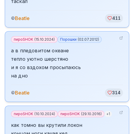
таскал
Beatle
©
411
пироSHOK
(
15.10.2024
)
Порошки
(
02.07.2012
)
а в пледовитом океане
тепло уютно шерстяно
и я со вздохом просыпаюсь
на дно
Beatle
©
314
пироSHOK
(
10.10.2024
)
пироSHOK
(
29.10.2016
)
+
1
как томно вы крутили локон
концом ноги качая кед