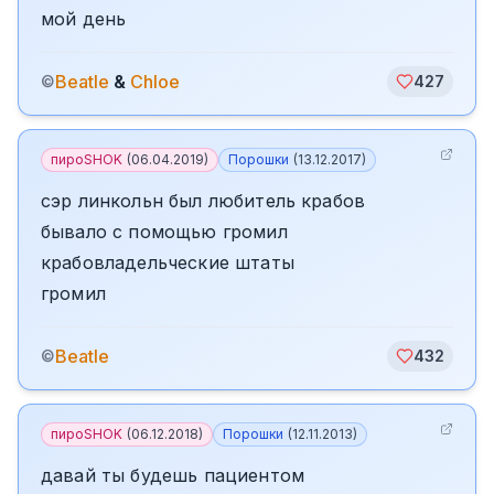
мой день
Beatle
&
Chloe
©
427
пироSHOK
(
06.04.2019
)
Порошки
(
13.12.2017
)
сэр линкольн был любитель крабов
бывало с помощью громил
крабовладельческие штаты
громил
Beatle
©
432
пироSHOK
(
06.12.2018
)
Порошки
(
12.11.2013
)
давай ты будешь пациентом