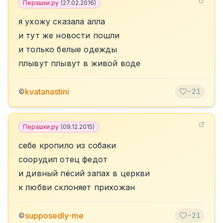
Перашки.ру
(
27.02.2016
)
я ухожу сказала алла
и тут же новости пошли
и только белые одежды
плывут плывут в живой воде
kvatanastini
©
-21
Перашки.ру
(
09.12.2015
)
себе кропило из собаки
соорудил отец федот
и дивный пёсий запах в церкви
к любви склоняет прихожан
supposedly-me
©
-21