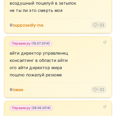
воздушный поцелуй в затылок
не ты ли это смерть моя
supposedly-me
©
-21
Перашки.ру
(
19.07.2014
)
айти директор управленец
консалтинг в области айти
ого айти директор мира
пошлю пожалуй резюме
оман
©
-21
Перашки.ру
(
28.06.2014
)