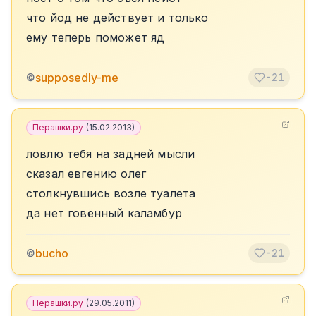
что йод не действует и только
ему теперь поможет яд
supposedly-me
©
-21
Перашки.ру
(
15.02.2013
)
ловлю тебя на задней мысли
сказал евгению олег
столкнувшись возле туалета
да нет говённый каламбур
bucho
©
-21
Перашки.ру
(
29.05.2011
)