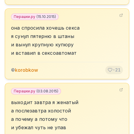
Перашки.ру
(
15.10.2015
)
она спросила хочешь секса
я сунул пятерню в штаны
и вынул крупную купюру
и вставил в сексоавтомат
korobkow
©
-21
Перашки.ру
(
03.08.2015
)
выходит завтра я женатый
а послезавтра холостой
а почему а потому что
и убежал чуть не упав