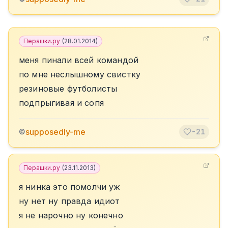
Перашки.ру
(
28.01.2014
)
меня пинали всей командой
по мне неслышному свистку
резиновые футболисты
подпрыгивая и сопя
supposedly-me
©
-21
Перашки.ру
(
23.11.2013
)
я нинка это помолчи уж
ну нет ну правда идиот
я не нарочно ну конечно