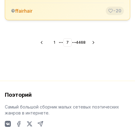
ffairhair
©
-20
1
7
4468
More pages
More pages
Поэторий
Самый большой сборник малых сетевых поэтических
жанров в интернете.
VKontakte
Facebook
X
Telegram