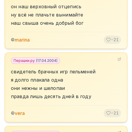
он наш верховный отцепись
ну всё не плачьте вынимайте
наш свыша очень добрый бог
marina
©
-21
Перашки.ру
(
17.04.2004
)
свидетель брачных игр пельменей
я долго плакала одна
они нежны и шелопаи
правда лишь десять дней в году
vera
©
-21