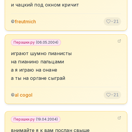
и чацкий под окном кричит
freutmich
©
-21
Перашки.ру
(
06.05.2004
)
играют шумно пианисты
на пианино пальцами
а я играю на онане
а ты на органе сыграй
al cogol
©
-21
Перашки.ру
(
19.04.2004
)
внимайте я к вам послан свыше