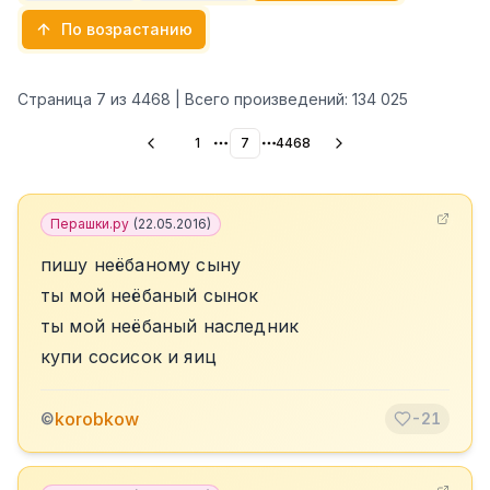
По возрастанию
Страница
7
из
4468
| Всего произведений:
134 025
1
7
4468
More pages
More pages
Перашки.ру
(
22.05.2016
)
пишу неёбаному сыну
ты мой неёбаный сынок
ты мой неёбаный наследник
купи сосисок и яиц
korobkow
©
-21