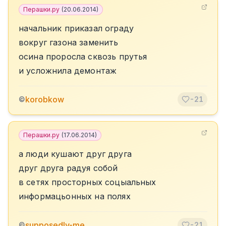
Перашки.ру
(
20.06.2014
)
начальник приказал ограду
вокруг газона заменить
осина проросла сквозь прутья
и усложнила демонтаж
korobkow
©
-21
Перашки.ру
(
17.06.2014
)
а люди кушают друг друга
друг друга радуя собой
в сетях просторных соцыальных
информацьонных на полях
supposedly-me
©
-21