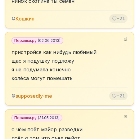
нинок скотина ты семён
Кошкин
©
-21
Перашки.ру
(
02.06.2013
)
пристройся как нибудь любимый
щас я подушку подложу
я не подумала конечно
колёса могут помешать
supposedly-me
©
-21
Перашки.ру
(
31.05.2013
)
о чём поёт майор разведки
поёт о том что съел пейот