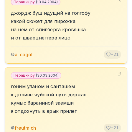
Перашки.ру
(
13.04.2004
)
джордж буш идущий на голгофу
какой сюжет для пирожка
на нём от спилберга кровяшка
и от шварцнеггера лицо
al cogol
©
-21
Перашки.ру
(
30.03.2004
)
гоним уланом и санташем
к долине чуйской путь держал
кумыс бараниной заемши
я отдохнуть в арык прилег
freutmich
©
-21