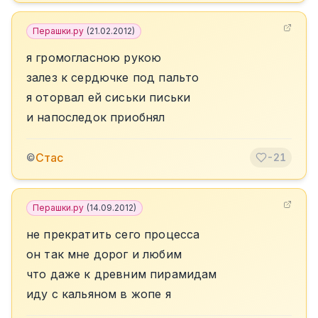
Перашки.ру
(
21.02.2012
)
я громогласною рукою
залез к сердючке под пальто
я оторвал ей сиськи письки
и напоследок приобнял
Стас
©
-21
Перашки.ру
(
14.09.2012
)
не прекратить сего процесса
он так мне дорог и любим
что даже к древним пирамидам
иду с кальяном в жопе я