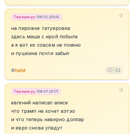
Перашки.ру
(
06.02.2004
)
на пирожке татуировка
здесь маша с ирой побыла
а я вот их совсем не помню
и пушкина почти забыл
helst
©
-21
Перашки.ру
(
08.07.2017
)
евгений написал алисе
что трамп не хочет вэтэо
и что теперь наверно доллар
и евро снова упадут