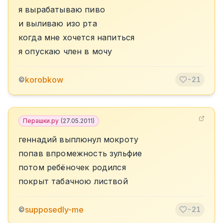
я вырабатываю пиво
и выливаю изо рта
когда мне хочется напиться
я опускаю член в мочу
korobkow
©
-21
Перашки.ру
(
27.05.2011
)
геннадий выплюнул мокроту
попав впромежность зульфие
потом ребёночек родился
покрыт табачною листвой
supposedly-me
©
-21