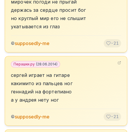
мирочек погоди не прыгай
держась за сердце просит бог
но круглый мир его не слышит
укатывается из глаз
supposedly-me
©
-21
Перашки.ру
(
28.06.2014
)
сергей играет на гитаре
какимито из пальцев ног
геннадий на фортепиано
а у андрея нету ног
supposedly-me
©
-21