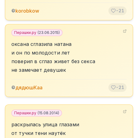
korobkow
©
-21
Перашки.ру
(
23.06.2015
)
оксана сглазила натана
и он по молодости лет
поверил в сглаз живет без секса
не замечает девушек
дядюшКаа
©
-21
Перашки.ру
(
15.08.2014
)
раскрылась улица глазами
от тучки тени наутёк