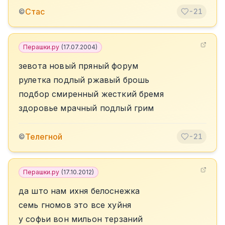
Стас
©
-21
Перашки.ру
(
17.07.2004
)
зевота новый пряный форум
рулетка подлый ржавый брошь
подбор смиренный жесткий бремя
здоровье мрачный подлый грим
Телегной
©
-21
Перашки.ру
(
17.10.2012
)
да што нам ихня белоснежка
семь гномов это все хуйня
у софьи вон мильон терзаний