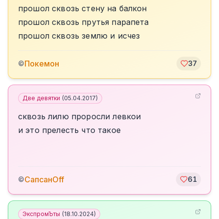
прошол сквозь стену на балкон
прошол сквозь прутья парапета
прошол сквозь землю и исчез
Покемон
©
37
Две девятки
(
05.04.2017
)
сквозь лилю проросли левкои
и это прелесть что такое
СапсанOff
©
61
ЭкспромЪты
(
18.10.2024
)