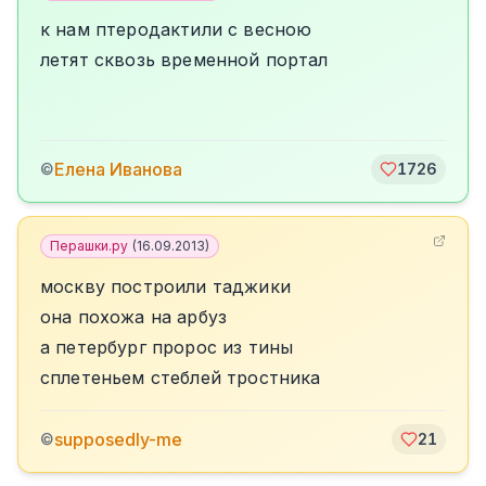
к нам птеродактили с весною
летят сквозь временной портал
Елена Иванова
©
1726
Перашки.ру
(
16.09.2013
)
москву построили таджики
она похожа на арбуз
а петербург пророс из тины
сплетеньем стеблей тростника
supposedly-me
©
21