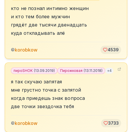
кто не познал интимно женщин
и кто тем более мужчин
грядëт две тысячи двенадцать
куда откладывать алë
korobkow
©
4539
пироSHOK
(
13.09.2019
)
Пирожковая
(
13.11.2018
)
+
4
я так скучаю запятая
мне грустно точка с запятой
когда приедешь знак вопроса
две точки звездочка тебя
korobkow
©
3733