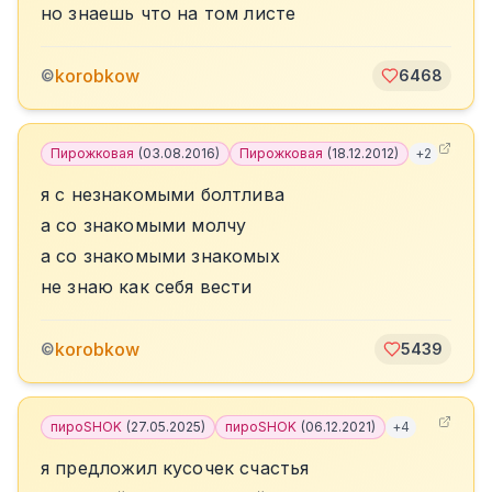
но знаешь что на том листе
korobkow
©
6468
Пирожковая
(
03.08.2016
)
Пирожковая
(
18.12.2012
)
+
2
я с незнакомыми болтлива
а со знакомыми молчу
а со знакомыми знакомых
не знаю как себя вести
korobkow
©
5439
пироSHOK
(
27.05.2025
)
пироSHOK
(
06.12.2021
)
+
4
я предложил кусочек счастья