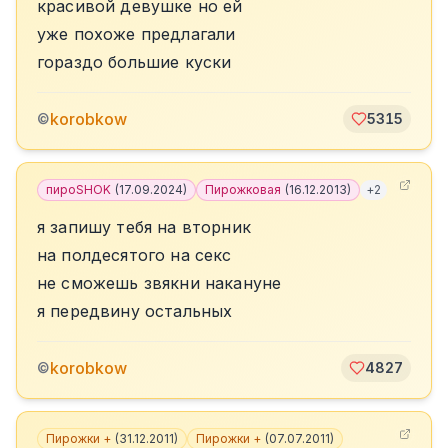
красивой девушке но ей
уже похоже предлагали
гораздо большие куски
korobkow
©
5315
пироSHOK
(
17.09.2024
)
Пирожковая
(
16.12.2013
)
+
2
я запишу тебя на вторник
на полдесятого на секс
не сможешь звякни накануне
я передвину остальных
korobkow
©
4827
Пирожки +
(
31.12.2011
)
Пирожки +
(
07.07.2011
)