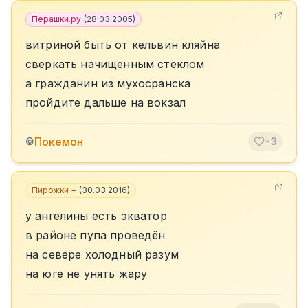
Перашки.ру
(
28.03.2005
)
витриной быть от кельвин кляйна
сверкать начищенным стеклом
а гражданин из мухосранска
пройдите дальше на вокзал
Покемон
©
-3
Пирожки +
(
30.03.2016
)
у ангелины есть экватор
в районе пупа проведён
на севере холодный разум
на юге не унять жару