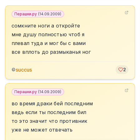
Перашки.ру
(
14.09.2009
)
сомкните ноги а откройте
мне душу полностью чтоб я
плевал туда и мог бы с вами
все вплоть до размыканья ног
succus
©
2
Перашки.ру
(
14.09.2009
)
во время драки бей последним
ведь если ты последним бил
то это значит что противник
уже не может отвечать