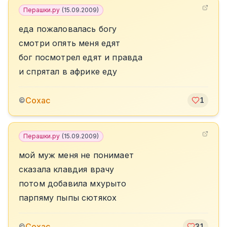
Перашки.ру
(
15.09.2009
)
еда пожаловалась богу
смотри опять меня едят
бог посмотрел едят и правда
и спрятал в африке еду
Сохас
©
1
Перашки.ру
(
15.09.2009
)
мой муж меня не понимает
сказала клавдия врачу
потом добавила мхурыто
парпяму пыпы сютякох
Сохас
©
31