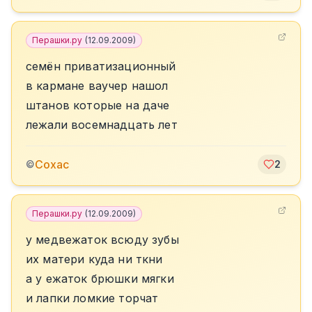
Перашки.ру
(
12.09.2009
)
семён приватизационный
в кармане ваучер нашол
штанов которые на даче
лежали восемнадцать лет
Сохас
©
2
Перашки.ру
(
12.09.2009
)
у медвежаток всюду зубы
их матери куда ни ткни
а у ежаток брюшки мягки
и лапки ломкие торчат