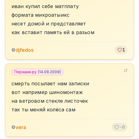
иван купил себе матплату
формата микроатыикс
несет домой и представляет
как вставит память ей в разьом
djfedos
©
1
Перашки.ру
(
14.09.2009
)
смерть посылает нам записки
вот например шиномонтаж
на ветровом стекле листочек
так ты меняй колёса сам
vera
©
-6