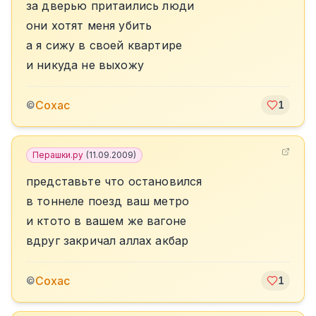
за дверью притаились люди
они хотят меня убить
а я сижу в своей квартире
и никуда не выхожу
Сохас
©
1
Перашки.ру
(
11.09.2009
)
представьте что остановился
в тоннеле поезд ваш метро
и ктото в вашем же вагоне
вдруг закричал аллах акбар
Сохас
©
1