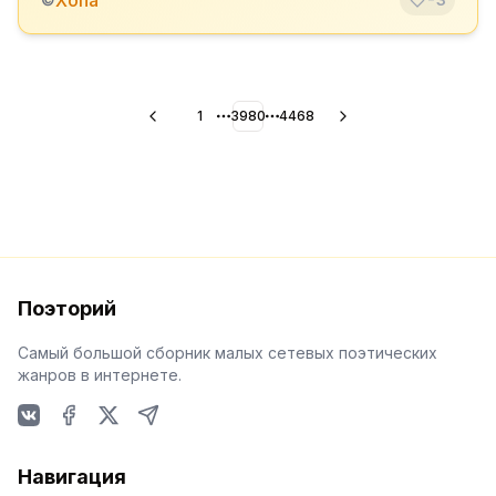
Хопа
1
3980
4468
More pages
More pages
Поэторий
Самый большой сборник малых сетевых поэтических
жанров в интернете.
VKontakte
Facebook
X
Telegram
Навигация