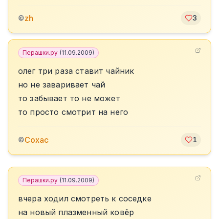
zh
©
3
Перашки.ру
(
11.09.2009
)
олег три раза ставит чайник
но не заваривает чай
то забывает то не может
то просто смотрит на него
Сохас
©
1
Перашки.ру
(
11.09.2009
)
вчера ходил смотреть к соседке
на новый плазменный ковёр