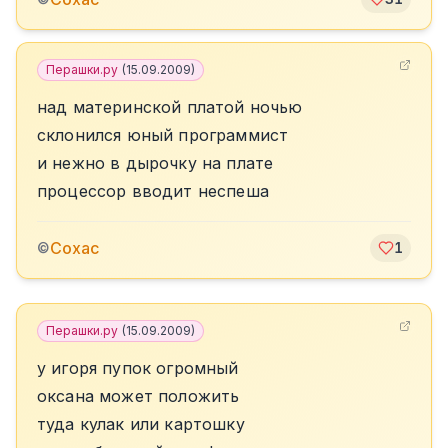
Перашки.ру
(
15.09.2009
)
над материнской платой ночью
склонился юный программист
и нежно в дырочку на плате
процессор вводит неспеша
Сохас
©
1
Перашки.ру
(
15.09.2009
)
у игоря пупок огромный
оксана может положить
туда кулак или картошку