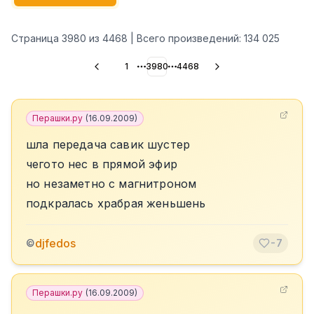
Страница
3980
из
4468
| Всего произведений:
134 025
1
3980
4468
More pages
More pages
Перашки.ру
(
16.09.2009
)
шла передача савик шустер
чегото нес в прямой эфир
но незаметно с магнитроном
подкралась храбрая женьшень
djfedos
©
-7
Перашки.ру
(
16.09.2009
)