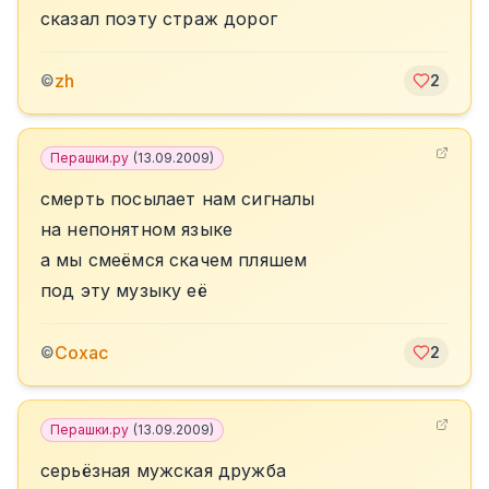
сказал поэту страж дорог
zh
©
2
Перашки.ру
(
13.09.2009
)
смерть посылает нам сигналы
на непонятном языке
а мы смеёмся скачем пляшем
под эту музыку её
Сохас
©
2
Перашки.ру
(
13.09.2009
)
серьёзная мужская дружба