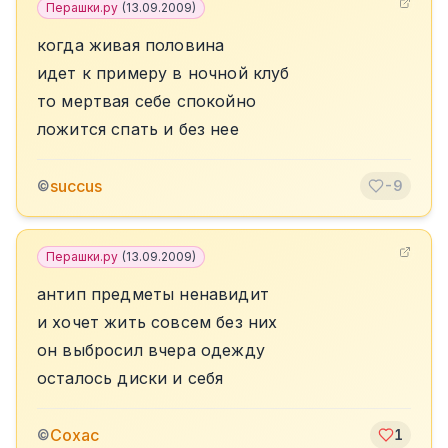
Перашки.ру
(
13.09.2009
)
когда живая половина
идет к примеру в ночной клуб
то мертвая себе спокойно
ложится спать и без нее
succus
©
-9
Перашки.ру
(
13.09.2009
)
антип предметы ненавидит
и хочет жить совсем без них
он выбросил вчера одежду
осталось диски и себя
Сохас
©
1