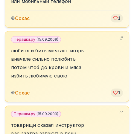
или мобильный телефон
Сохас
©
1
Перашки.ру
(
15.09.2009
)
любить и бить мечтает игорь
вначале сильно полюбить
потом чтоб до крови и мяса
избить любимую свою
Сохас
©
1
Перашки.ру
(
15.09.2009
)
товарищи сказал инструктор
вас завтра запекут в печи