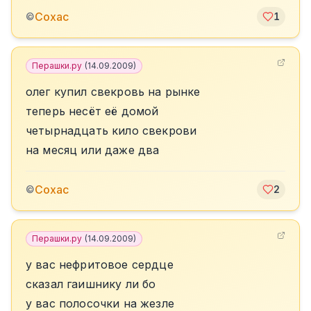
Сохас
©
1
Перашки.ру
(
14.09.2009
)
олег купил свекровь на рынке
теперь несёт её домой
четырнадцать кило свекрови
на месяц или даже два
Сохас
©
2
Перашки.ру
(
14.09.2009
)
у вас нефритовое сердце
сказал гаишнику ли бо
у вас полосочки на жезле