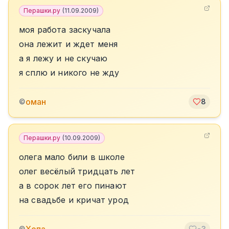
Перашки.ру
(
11.09.2009
)
моя работа заскучала
она лежит и ждет меня
а я лежу и не скучаю
я сплю и никого не жду
оман
©
8
Перашки.ру
(
10.09.2009
)
олега мало били в школе
олег весёлый тридцать лет
а в сорок лет его пинают
на свадьбе и кричат урод
©
-3