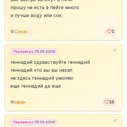
прошу не есть а пейте много
и лучше воду или сок
Сохас
©
1
Перашки.ру
(
15.09.2009
)
геннадий здравствуйте геннадий
геннадий что вы вы нахал
не здесь геннадий умоляю
еще геннадий да еще
оман
©
16
Перашки.ру
(
15.09.2009
)