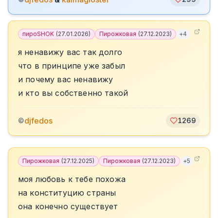
пироSHOK
(
27.01.2026
)
Пирожковая
(
27.12.2023
)
+
4
я ненавижу вас так долго
что в принципе уже забыл
и почему вас ненавижу
и кто вы собственно такой
djfedos
©
1269
Пирожковая
(
27.12.2025
)
Пирожковая
(
27.12.2023
)
+
5
моя любовь к тебе похожа
на конституцию страны
она конечно существует