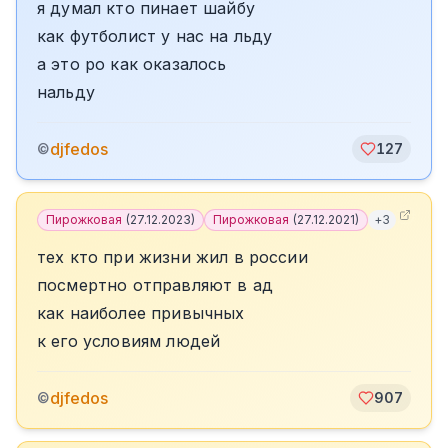
я думал кто пинает шайбу
как футболист у нас на льду
а это ро как оказалось
нальду
djfedos
©
127
Пирожковая
(
27.12.2023
)
Пирожковая
(
27.12.2021
)
+
3
тех кто при жизни жил в россии
посмертно отправляют в ад
как наиболее привычных
к его условиям людей
djfedos
©
907