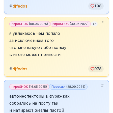
djfedos
©
108
пироSHOK
(
08.06.2025
)
пироSHOK
(
30.05.2022
)
+
2
я увлекаюсь чем попало
за исключением того
что мне какую либо пользу
в итоге может принести
djfedos
©
978
пироSHOK
(
16.05.2025
)
Порошки
(
28.09.2024
)
автоинспекторы в фуражках
собрались на посту гаи
и натирают жезлы пастой