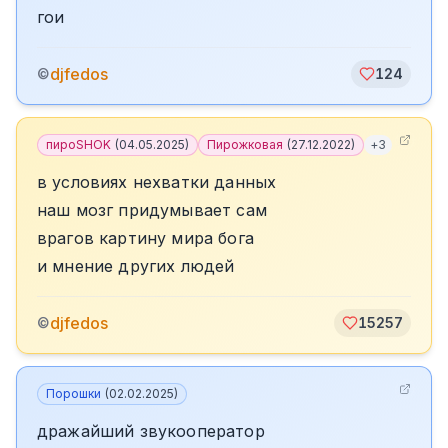
гои
djfedos
©
124
пироSHOK
(
04.05.2025
)
Пирожковая
(
27.12.2022
)
+
3
в условиях нехватки данных
наш мозг придумывает сам
врагов картину мира бога
и мнение других людей
djfedos
©
15257
Порошки
(
02.02.2025
)
дражайший звукооператор