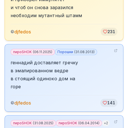
и чтоб он снова заразился
необходим мутантный штамм
djfedos
©
231
пироSHOK
(
06.11.2025
)
Порошки
(
31.08.2013
)
геннадий доставляет гречку
в эмалированном ведре
в стоящий одиноко дом на
горе
djfedos
©
141
пироSHOK
(
31.08.2025
)
пироSHOK
(
06.04.2014
)
+
2