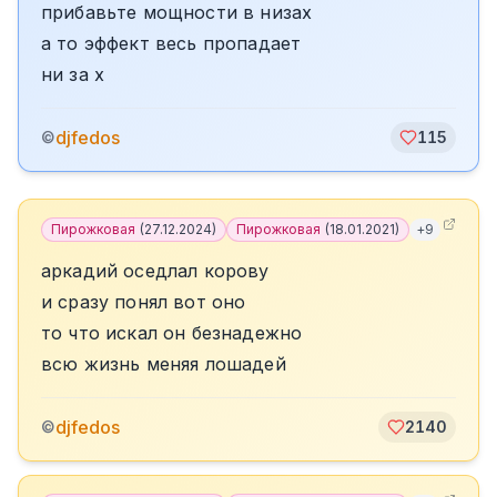
прибавьте мощности в низах
а то эффект весь пропадает
ни за х
djfedos
©
115
Пирожковая
(
27.12.2024
)
Пирожковая
(
18.01.2021
)
+
9
аркадий оседлал корову
и сразу понял вот оно
то что искал он безнадежно
всю жизнь меняя лошадей
djfedos
©
2140