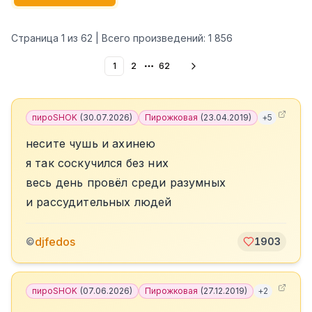
Страница
1
из
62
| Всего произведений:
1 856
1
2
62
More pages
пироSHOK
(
30.07.2026
)
Пирожковая
(
23.04.2019
)
+
5
несите чушь и ахинею
я так соскучился без них
весь день провёл среди разумных
и рассудительных людей
djfedos
©
1903
пироSHOK
(
07.06.2026
)
Пирожковая
(
27.12.2019
)
+
2