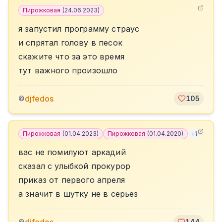
Пирожковая
(
24.06.2023
)
я запустил программу страус
и спрятал голову в песок
скажите что за это время
тут важного произошло
djfedos
©
105
Пирожковая
(
01.04.2023
)
Пирожковая
(
01.04.2020
)
+
1
вас не помилуют аркадий
сказал с улыбкой прокурор
приказ от первого апреля
а значит в шутку не в серьез
©
144