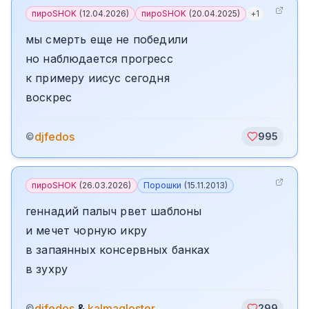
пироSHOK
(
12.04.2026
)
пироSHOK
(
20.04.2025
)
+
1
мы смерть еще не победили
но наблюдается прогресс
к примеру иисус сегодня
воскрес
djfedos
©
995
пироSHOK
(
26.03.2026
)
Порошки
(
15.11.2013
)
геннадий палыч рвет шаблоны
и мечет чорную икру
в запаянных консервных банках
в зухру
djfedos
&
kalmagloster
©
299