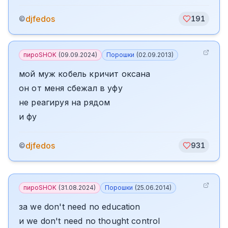
djfedos
©
191
пироSHOK
(
09.09.2024
)
Порошки
(
02.09.2013
)
мой муж кобель кричит оксана
он от меня сбежал в уфу
не реагируя на рядом
и фу
djfedos
©
931
пироSHOK
(
31.08.2024
)
Порошки
(
25.06.2014
)
за we don't need no education
и we don't need no thought control