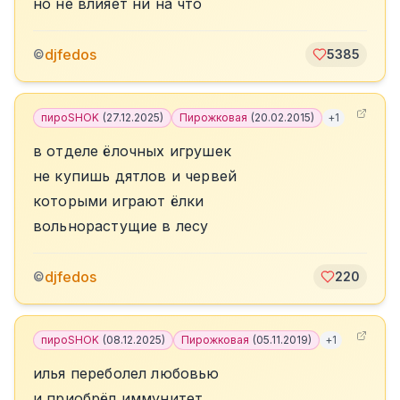
но не влияет ни на что
djfedos
©
5385
пироSHOK
(
27.12.2025
)
Пирожковая
(
20.02.2015
)
+
1
в отделе ёлочных игрушек
не купишь дятлов и червей
которыми играют ёлки
вольнорастущие в лесу
djfedos
©
220
пироSHOK
(
08.12.2025
)
Пирожковая
(
05.11.2019
)
+
1
илья переболел любовью
и приобрёл иммунитет