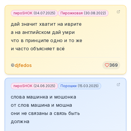
пироSHOK
(
04.07.2025
)
Пирожковая
(
30.08.2022
)
дай значит хватит на иврите
а на английском дай умри
что в принципе одно и то же
и часто объясняет всё
djfedos
©
369
пироSHOK
(
24.06.2025
)
Порошки
(
15.03.2025
)
слова машинка и мошонка
от слов машина и мошна
они не связаны а связь быть
должна