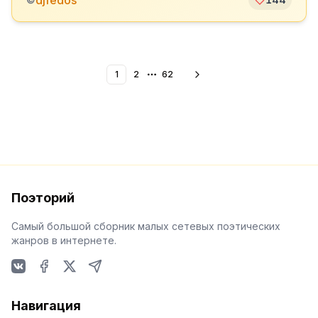
djfedos
1
2
62
More pages
Поэторий
Самый большой сборник малых сетевых поэтических
жанров в интернете.
VKontakte
Facebook
X
Telegram
Навигация