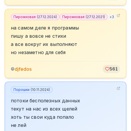
Пирожковая
(
27.12.2024
)
Пирожковая
(
27.12.2021
)
+
3
на самом деле я программы
пишу а вовсе не стихи
а все вокруг их выполняют
но незаметно для себя
djfedos
©
561
Порошки
(
10.11.2024
)
потоки бесполезных данных
текут на нас из всех щелей
хоть ты свои куда попало
не лей