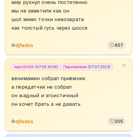
мир рухнул очень постепенно
мы не заметили как он
шол мимо точки невозврата
как толстый гусь через шоссе
djfedos
©
407
пироSHOK
(
07.05.2026
)
Пирожковая
(
07.07.2023
)
венимамин собрал приёмник
а передатчик не собрал
он жадный и эгоистичный
он хочет брать а не давать
djfedos
©
205