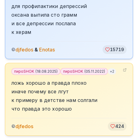
для профилактики депрессий
оксана выпила сто грамм
и все депрессии послала
к херам
djfedos
&
Enotas
©
15719
пироSHOK
(
18.08.2025
)
пироSHOK
(
05.11.2022
)
+
2
ложь хорошо а правда плохо
иначе почему все лгут
к примеру в детстве нам солгали
что правда это хорошо
djfedos
©
424