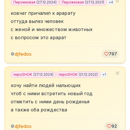
Пирожковая
(
27.12.2024
)
Пирожковая
(
27.12.2021
)
+
4
ковчег причалил к арарату
оттуда вылез человек
с женой и множеством животных
с вопросом это арарат
djfedos
©
797
пироSHOK
(
27.12.2024
)
пироSHOK
(
21.12.2022
)
+
1
хочу найти людей нальющих
чтоб с ними встретить новый год
отметить с ними день рожденья
а также оба рождества
djfedos
©
92