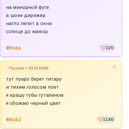
на минорной фуге
в шоке дирижёр
нагло лепит в окна
солнце до мажор
Koka
©
120
Пирожки +
(
12.01.2020
)
тут пуаро берет гитару
и тихим голосом поет
я крашу губы гуталином
я обожаю черный цвет
BobZ
©
1140