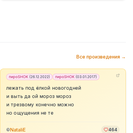
Все произведения →
пироSHOK
(
26.12.2022
)
пироSHOK
(
03.01.2017
)
лежать под ёлкой новогодней
и выть да ой мороз мороз
и трезвому конечно можно
но ощущения не те
NataliE
©
464