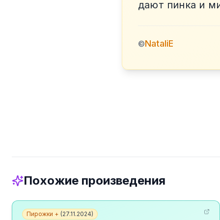
дают пинка и м
NataliE
©
Похожие произведения
Пирожки +
(
27.11.2024
)