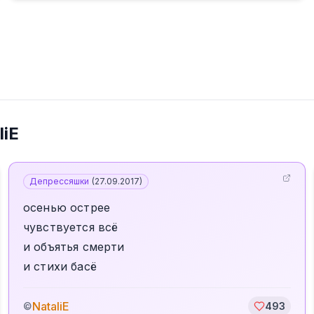
liE
Депрессяшки
(
27.09.2017
)
осенью острее
чувствуется всё
и объятья смерти
и стихи басё
NataliE
©
493