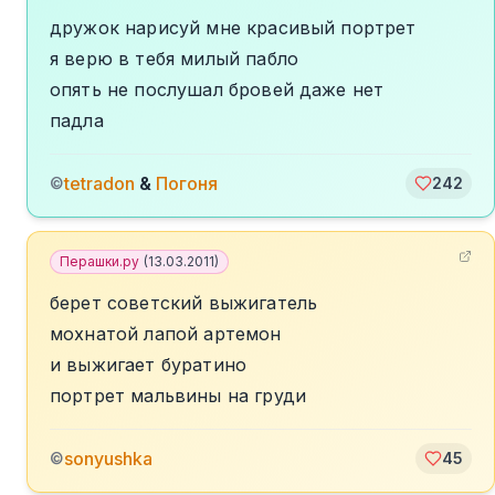
дружок нарисуй мне красивый портрет
я верю в тебя милый пабло
опять не послушал бровей даже нет
падла
tetradon
&
Погоня
©
242
Перашки.ру
(
13.03.2011
)
берет советский выжигатель
мохнатой лапой артемон
и выжигает буратино
портрет мальвины на груди
sonyushka
©
45