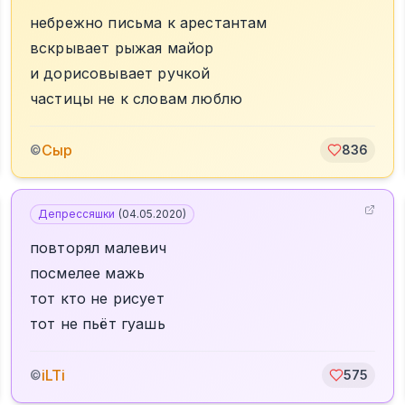
небрежно письма к арестантам
вскрывает рыжая майор
и дорисовывает ручкой
частицы не к словам люблю
Сыр
©
836
Депрессяшки
(
04.05.2020
)
повторял малевич
посмелее мажь
тот кто не рисует
тот не пьёт гуашь
iLTi
©
575