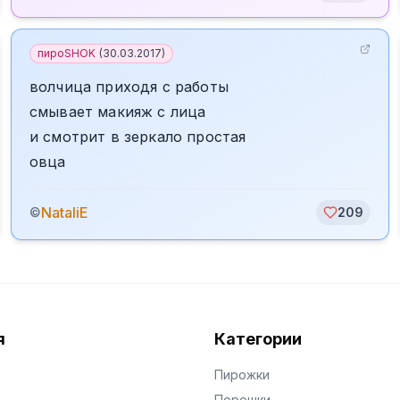
пироSHOK
(
30.03.2017
)
волчица приходя с работы
смывает макияж с лица
и смотрит в зеркало простая
овца
NataliE
©
209
я
Категории
Пирожки
Порошки