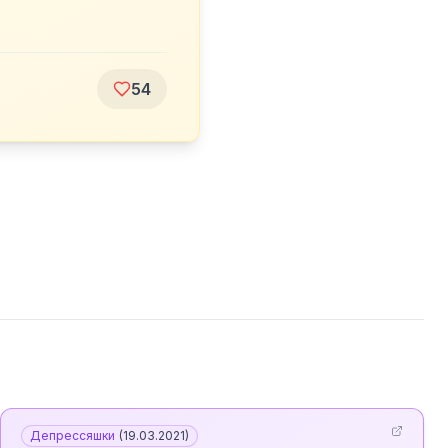
54
Депрессяшки
(
19.03.2021
)