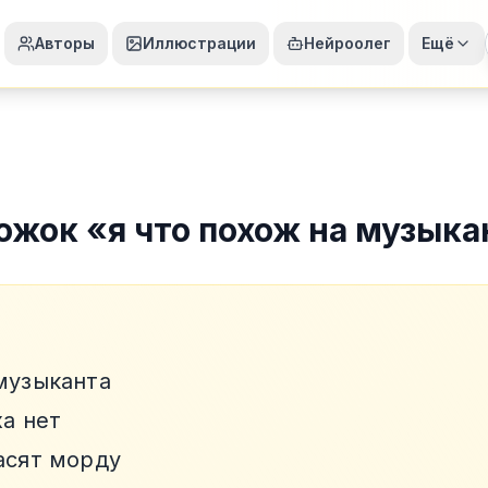
Авторы
Иллюстрации
Нейроолег
Ещё
ожок
«
я что похож на музыка
 музыканта
ха нет
асят морду