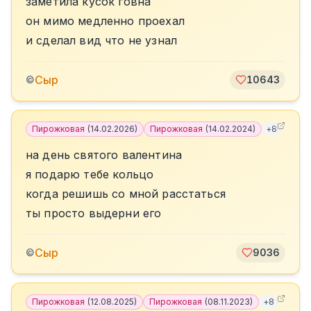
заметила кусок говна
он мимо медленно проехал
и сделал вид что не узнал
Сыр
©
10643
Пирожковая
(
14.02.2026
)
Пирожковая
(
14.02.2024
)
+
8
на день святого валентина
я подарю тебе кольцо
когда решишь со мной расстаться
ты просто выдерни его
Сыр
©
9036
Пирожковая
(
12.08.2025
)
Пирожковая
(
08.11.2023
)
+
8