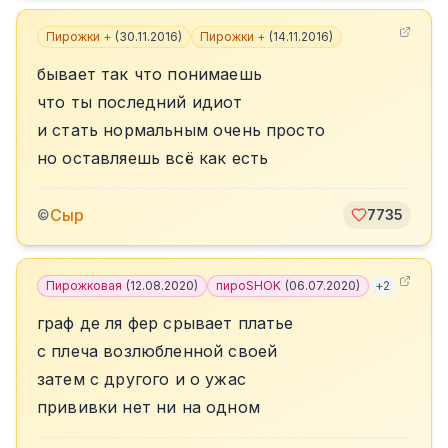
Пирожки +
(
30.11.2016
)
Пирожки +
(
14.11.2016
)
бывает так что понимаешь
что ты последний идиот
и стать нормальным очень просто
но оставляешь всё как есть
Сыр
©
7735
Пирожковая
(
12.08.2020
)
пироSHOK
(
06.07.2020
)
+
2
граф де ля фер срывает платье
с плеча возлюбленной своей
затем с другого и о ужас
прививки нет ни на одном