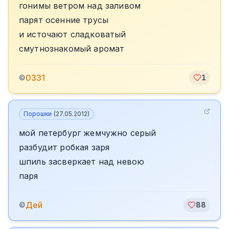
гонимы ветром над заливом
парят осенние трусы
и источают сладковатый
смутнознакомый аромат
0331
©
1
Порошки
(
27.05.2012
)
мой петербург жемчужно серый
разбудит робкая заря
шпиль засверкает над невою
паря
Дей
©
88