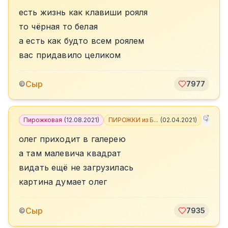
есть жизнь как клавиши рояля
то чёрная то белая
а есть как будто всем роялем
вас придавило целиком
Сыр
©
7977
Пирожковая
(
12.08.2021
)
ПИРОЖКИ из Б...
(
02.04.2021
)
+
3
олег приходит в галерею
а там малевича квадрат
видать ещё не загрузилась
картина думает олег
Сыр
©
7935