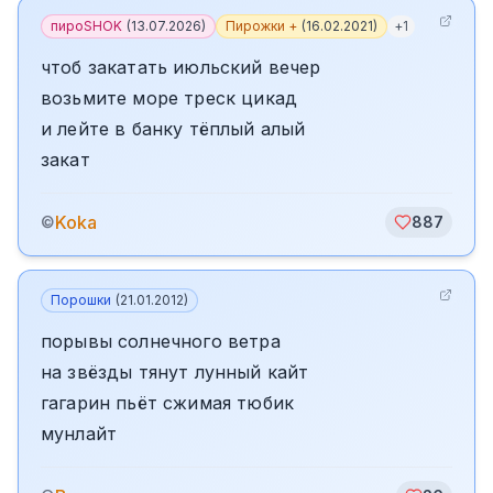
пироSHOK
(
13.07.2026
)
Пирожки +
(
16.02.2021
)
+
1
чтоб закатать июльский вечер
возьмите море треск цикад
и лейте в банку тёплый алый
закат
Koka
©
887
Порошки
(
21.01.2012
)
порывы солнечного ветра
на звёзды тянут лунный кайт
гагарин пьёт сжимая тюбик
мунлайт