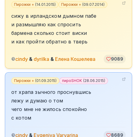
Пирожки +
(
14.01.2015
)
Пирожки +
(
09.07.2014
)
сижу в ирландском дымном пабе
и размышляю как спросить
бармена сколько стоит виски
и как пройти обратно в тверь
cindy
&
dyrilka
&
Елена Кошелева
©
9089
Пирожки +
(
01.09.2015
)
пироSHOK
(
28.06.2015
)
от храпа зычного проснувшись
лежу и думаю о том
чего мне не жилось спокойно
с котом
cindy
&
Evgeniya Varvarina
©
8689