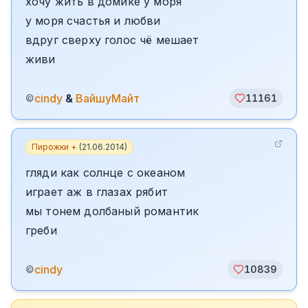
хочу жить в домике у моря
у моря счастья и любви
вдруг сверху голос чё мешает
живи
cindy
&
ВайшуМайт
©
11161
Пирожки +
(
21.06.2014
)
гляди как солнце с океаном
играет аж в глазах рябит
мы тонем долбаный романтик
греби
cindy
©
10839