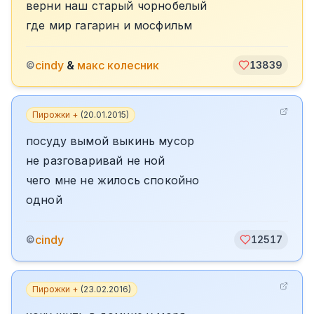
верни наш старый чорнобелый
где мир гагарин и мосфильм
cindy
&
макс колесник
©
13839
Пирожки +
(
20.01.2015
)
посуду вымой выкинь мусор
не разговаривай не ной
чего мне не жилось спокойно
одной
cindy
©
12517
Пирожки +
(
23.02.2016
)