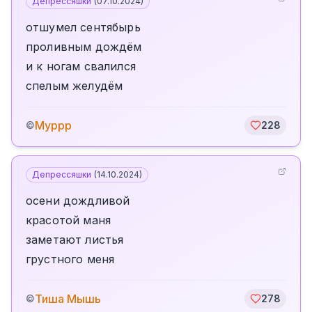
Депрессяшки
(
07.10.2024
)
отшумел сентябырь
проливным дождём
и к ногам свалился
спелым желудём
Муррр
©
228
Депрессяшки
(
14.10.2024
)
осени дождливой
красотой маня
заметают листья
грустного меня
Тиша Мышь
©
278