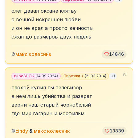
олег давал оксане клятву
о вечной искренней любви
и он не врал а просто вечность
сжал до размеров двух недель
макс колесник
©
14846
пироSHOK
(
14.09.2024
)
Пирожки +
(
21.03.2014
)
+
1
плохой купил ты телевизор
в нём лишь убийства и разврат
верни наш старый чорнобелый
где мир гагарин и мосфильм
cindy
&
макс колесник
©
13839