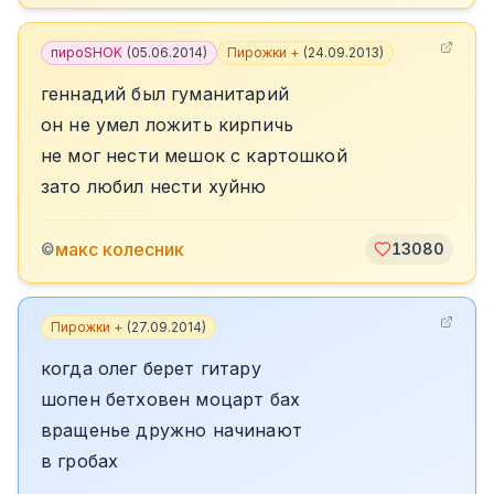
пироSHOK
(
05.06.2014
)
Пирожки +
(
24.09.2013
)
геннадий был гуманитарий
он не умел ложить кирпичь
не мог нести мешок с картошкой
зато любил нести хуйню
макс колесник
©
13080
Пирожки +
(
27.09.2014
)
когда олег берет гитару
шопен бетховен моцарт бах
вращенье дружно начинают
в гробах