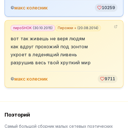
макс колесник
©
10259
пироSHOK
(
30.10.2015
)
Пирожки +
(
20.08.2014
)
вот так живешь не веря людям
как вдруг прохожий под зонтом
укроет в леденящий ливень
разрушив весь твой хрупкий мир
макс колесник
©
9711
Поэторий
Самый большой сборник малых сетевых поэтических