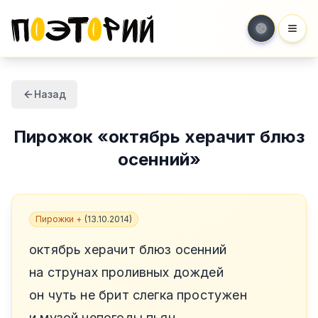
Мен
Назад
Пирожок
«
октябрь херачит блюз
осенний
»
Пирожки +
(
13.10.2014
)
октябрь херачит блюз осенний
на струнах проливных дождей
он чуть не брит слегка простужен
и музой непогоды пьян