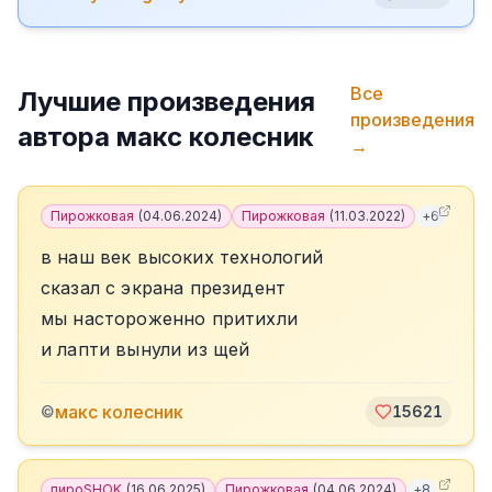
Все
Лучшие произведения
произведения
автора
макс колесник
→
Пирожковая
(
04.06.2024
)
Пирожковая
(
11.03.2022
)
+
6
в наш век высоких технологий
сказал с экрана президент
мы настороженно притихли
и лапти вынули из щей
макс колесник
©
15621
пироSHOK
(
16.06.2025
)
Пирожковая
(
04.06.2024
)
+
8