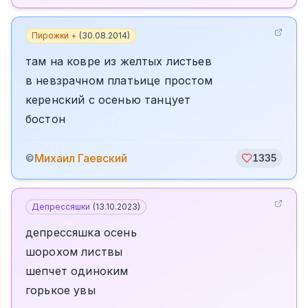
Пирожки +
(
30.08.2014
)
там на ковре из желтых листьев
в невзрачном платьице простом
керенский с осенью танцует
бостон
Михаил Гаевский
©
1335
Депрессяшки
(
13.10.2023
)
депрессяшка осень
шорохом листвы
шепчет одиноким
горькое увы