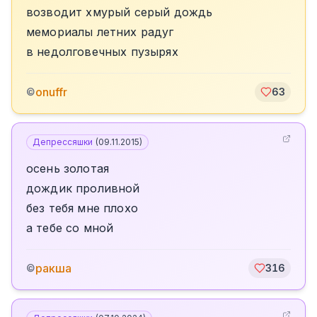
возводит хмурый серый дождь
мемориалы летних радуг
в недолговечных пузырях
onuffr
©
63
Депрессяшки
(
09.11.2015
)
осень золотая
дождик проливной
без тебя мне плохо
а тебе со мной
ракша
©
316