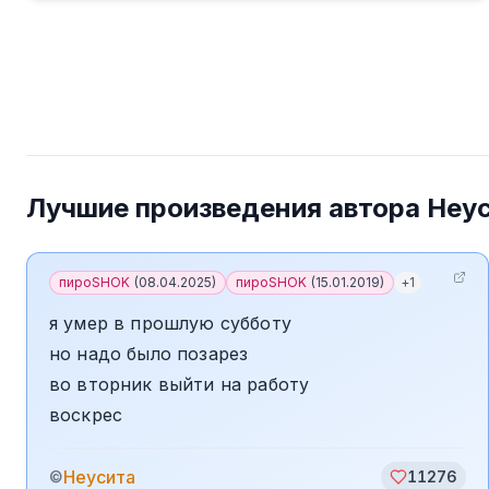
Лучшие произведения автора
Неу
пироSHOK
(
08.04.2025
)
пироSHOK
(
15.01.2019
)
+
1
я умер в прошлую субботу
но надо было позарез
во вторник выйти на работу
воскрес
Неусита
©
11276