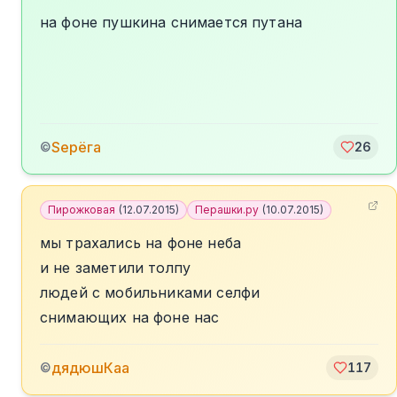
на фоне пушкина снимается путана
Sерёга
©
26
Пирожковая
(
12.07.2015
)
Перашки.ру
(
10.07.2015
)
мы трахались на фоне неба
и не заметили толпу
людей с мобильниками селфи
снимающих на фоне нас
дядюшКаа
©
117