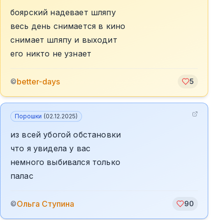
боярский надевает шляпу
весь день снимается в кино
снимает шляпу и выходит
его никто не узнает
better-days
©
5
Порошки
(
02.12.2025
)
из всей убогой обстановки
что я увидела у вас
немного выбивался только
палас
Ольга Ступина
©
90