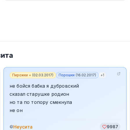
сита
Пирожки +
(
02.03.2017
)
Порошки
(
16.02.2017
)
+
1
не бойся бабка я дубровский
сказал старушке родион
но та по топору смекнула
не он
Неусита
©
9987