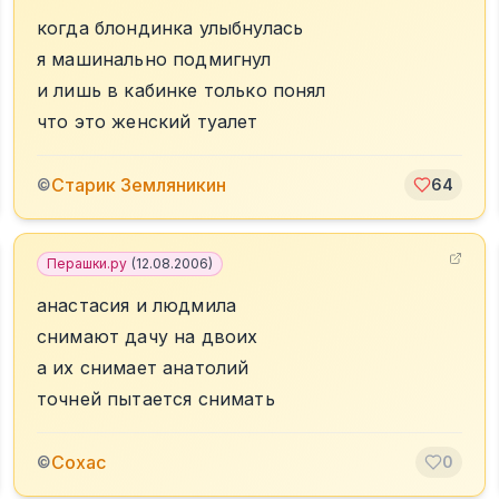
когда блондинка улыбнулась
я машинально подмигнул
и лишь в кабинке только понял
что это женский туалет
Старик Земляникин
©
64
Перашки.ру
(
12.08.2006
)
анастасия и людмила
снимают дачу на двоих
а их снимает анатолий
точней пытается снимать
Сохас
©
0