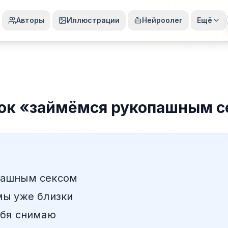
Авторы
Иллюстрации
Нейроолег
Ещё
ок
«
займёмся рукопашным с
пашным сексом
мы уже близки
ебя снимаю