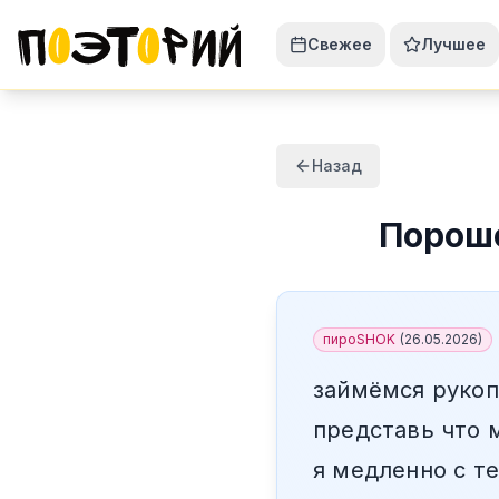
Свежее
Лучшее
Назад
Порош
пироSHOK
(
26.05.2026
)
займёмся руко
представь что 
я медленно с т