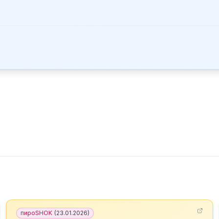
пироSHOK
(
23.01.2026
)