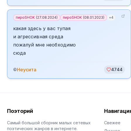
пироSHOK
(
27.08.2024
)
пироSHOK
(
08.01.2023
)
+
4
какая здесь у вас тупая
и агрессивная среда
пожалуй мне необходимо
сюда
Неусита
©
4744
Поэторий
Навигаци
Самый большой сборник малых сетевых
Свежее
поэтических жанров в интернете.
Лучшее