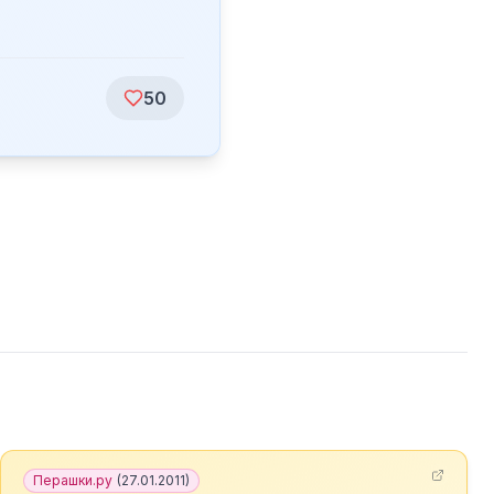
50
Перашки.ру
(
27.01.2011
)