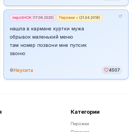
пироSHOK
(
17.06.2025
)
Пирожки +
(
21.04.2016
)
нашла в кармане куртки мужа
обрывок маленький меню
там номер позвони мне пупсик
звоню
Неусита
©
4507
я
Категории
Пирожки
Порошки