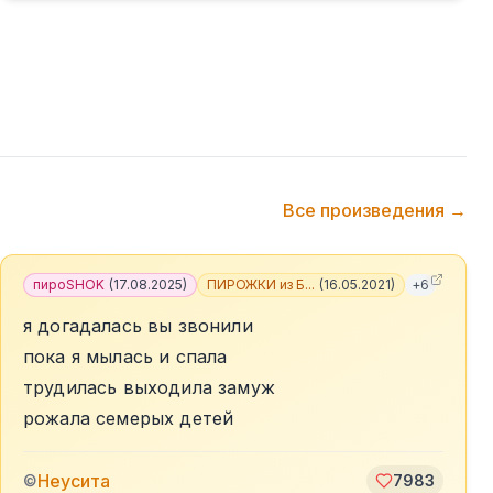
Все произведения →
пироSHOK
(
17.08.2025
)
ПИРОЖКИ из Б...
(
16.05.2021
)
+
6
я догадалась вы звонили
пока я мылась и спала
трудилась выходила замуж
рожала семерых детей
Неусита
©
7983