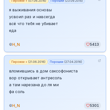
Пирожки +
(
07.06.2016
)
Порошки
(
23.09.2015
)
я выживания основы
усвоил раз и навсегда
всё что тебя не убивает
еда
H_N
©
5413
Пирожки +
(
21.06.2016
)
Порошки
(
27.04.2016
)
вломившись в дом саксофониста
вор открывает антресоль
а там нарезана до ля ми
фа соль
H_N
©
5301