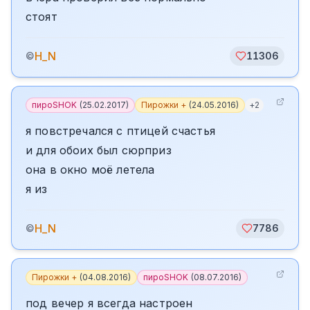
стоят
H_N
©
11306
пироSHOK
(
25.02.2017
)
Пирожки +
(
24.05.2016
)
+
2
я повстречался с птицей счастья
и для обоих был сюрприз
она в окно моё летела
я из
H_N
©
7786
Пирожки +
(
04.08.2016
)
пироSHOK
(
08.07.2016
)
под вечер я всегда настроен