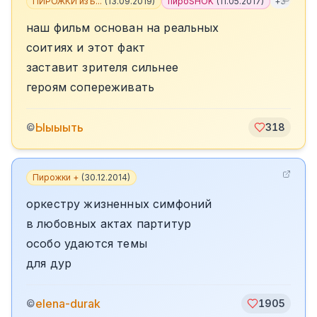
ПИРОЖКИ из Б...
(
13.09.2019
)
пироSHOK
(
11.05.2017
)
+
3
наш фильм основан на реальных
соитиях и этот факт
заставит зрителя сильнее
героям сопереживать
Ыыыыть
©
318
Пирожки +
(
30.12.2014
)
оркестру жизненных симфоний
в любовных актах партитур
особо удаются темы
для дур
elena-durak
©
1905