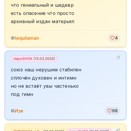
что гениальный и шедевр
есть опасение что просто
архивный издан матерьял
tequilaman
©
4
пироSHOK
(
13.03.2020
)
союз наш нерушим стабилен
сплочён духовен и интимн
но не встаёт увы частенько
под гимн
Изя
©
98