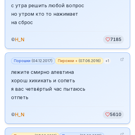
с утра решить любой вопрос
но утром кто то нажимает
на сброс
H_N
©
7185
Порошки
(
04.12.2017
)
Пирожки +
(
07.06.2016
)
+
1
лежите смирно алевтина
хорош хихикать и сопеть
я вас четвёртый час пытаюсь
отпеть
H_N
©
5610