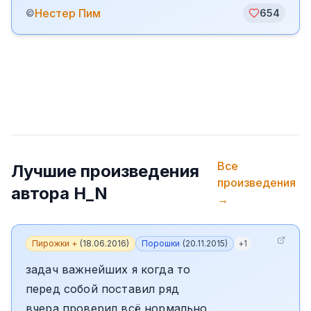
️Нестер Пим
©
654
Все
Лучшие произведения
произведения
автора
H_N
→
Пирожки +
(
18.06.2016
)
Порошки
(
20.11.2015
)
+
1
задач важнейших я когда то
перед собой поставил ряд
вчера проверил всё нормально