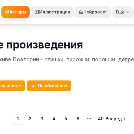
Авторы
Иллюстрации
Нейроолег
Ещё
е произведения
рхиве Поэторий - стишки: пирожки, порошки, депр
пулярное
По убыванию
1
2
3
4
5
6
40
Вперёд
More pages