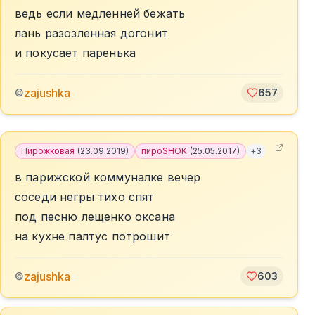
ведь если медленней бежать
лань разозленная догонит
и покусает паренька
zajushka
©
657
Пирожковая
(
23.09.2019
)
пироSHOK
(
25.05.2017
)
+
3
в парижской коммуналке вечер
соседи негры тихо спят
под песню лещенко оксана
на кухне палтус потрошит
zajushka
©
603