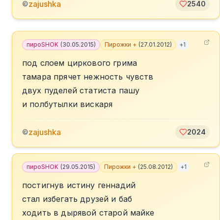
zajushka
©
2540
пироSHOK
(
30.05.2015
)
Пирожки +
(
27.01.2012
)
+
1
под слоем циркового грима
тамара прячет нежность чувств
двух пуделей статиста пашу
и полбутылки вискаря
zajushka
©
2024
пироSHOK
(
29.05.2015
)
Пирожки +
(
25.08.2012
)
+
1
постигнув истину геннадий
стал избегать друзей и баб
ходить в дырявой старой майке