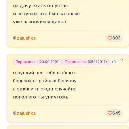
на дачу ехать он устал
и петушок что был на палке
уже закончился давно
zajushka
©
803
Пирожковая
(
23.09.2019
)
Пирожковая
(
05.11.2017
)
+
3
о руский лес тебя люблю я
березок стройных белизну
а эвкалипт сюда случайно
попал его ты уничтожь
zajushka
©
645