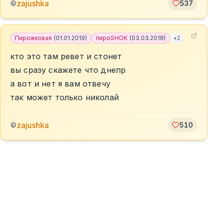
zajushka
©
537
Пирожковая
(
01.01.2019
)
пироSHOK
(
03.03.2018
)
+
2
кто это там ревет и стонет
вы сразу скажете что днепр
а вот и нет я вам отвечу
так может только николай
zajushka
©
510