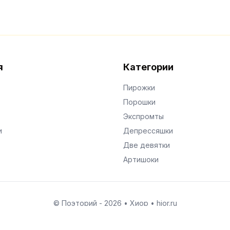
я
Категории
Пирожки
Порошки
Экспромты
и
Депрессяшки
Две девятки
Артишоки
© Поэторий -
2026
•
Хиор
•
hior.ru
Сделано с любовью к малым поэтическим формам