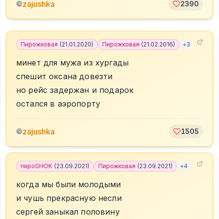
zajushka
©
2390
Пирожковая
(
21.01.2020
)
Пирожковая
(
21.02.2016
)
+
3
минет для мужа из хургады
спешит оксана довезти
но рейс задержан и подарок
остался в аэропорту
zajushka
©
1505
пироSHOK
(
23.09.2021
)
Пирожковая
(
23.09.2021
)
+
4
когда мы были молодыми
и чушь прекрасную несли
сергей заныкал половину