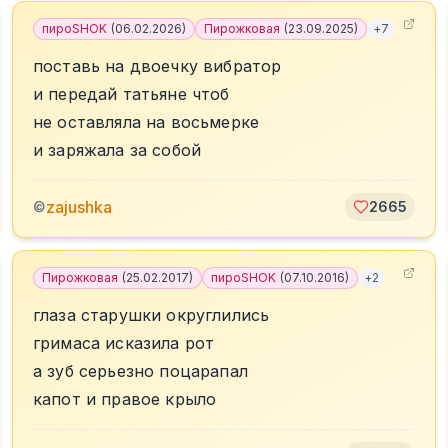
пироSHOK
(
06.02.2026
)
Пирожковая
(
23.09.2025
)
+
7
поставь на двоечку вибратор
и передай татьяне чтоб
не оставляла на восьмерке
и заряжала за собой
zajushka
©
2665
Пирожковая
(
25.02.2017
)
пироSHOK
(
07.10.2016
)
+
2
глаза старушки округлились
гримаса исказила рот
а зуб серьезно поцарапал
капот и правое крыло