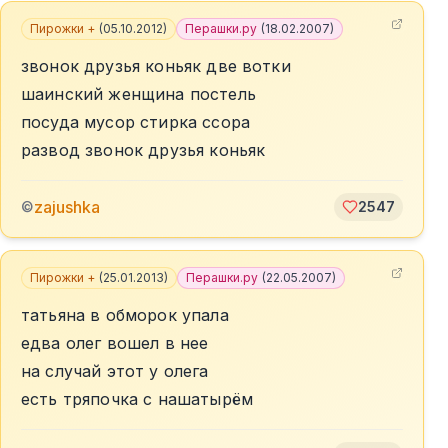
Пирожки +
(
05.10.2012
)
Перашки.ру
(
18.02.2007
)
звонок друзья коньяк две вотки
шаинский женщина постель
посуда мусор стирка ссора
развод звонок друзья коньяк
zajushka
©
2547
Пирожки +
(
25.01.2013
)
Перашки.ру
(
22.05.2007
)
татьяна в обморок упала
едва олег вошел в нее
на случай этот у олега
есть тряпочка с нашатырём