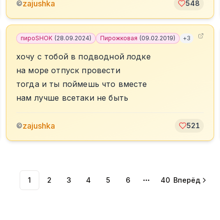
zajushka
©
548
пироSHOK
(
28.09.2024
)
Пирожковая
(
09.02.2019
)
+
3
хочу с тобой в подводной лодке
на море отпуск провести
тогда и ты поймешь что вместе
нам лучше всетаки не быть
zajushka
©
521
1
2
3
4
5
6
40
Вперёд
More pages