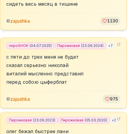
сидеть весь месяц в тишине
zajushka
©
1130
пироSHOK
(
04.07.2025
)
Пирожковая
(
23.09.2024
)
+
7
с пяти до трех меня не будет
сказал серьезно николай
виталий мысленно представил
перед собою цыферблат
zajushka
©
975
Пирожковая
(
23.09.2023
)
Пирожковая
(
05.03.2020
)
+
2
олег бежал быстрее лани