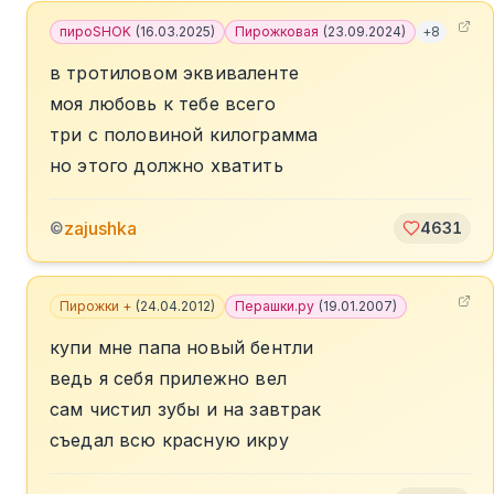
пироSHOK
(
16.03.2025
)
Пирожковая
(
23.09.2024
)
+
8
в тротиловом эквиваленте
моя любовь к тебе всего
три с половиной килограмма
но этого должно хватить
zajushka
©
4631
Пирожки +
(
24.04.2012
)
Перашки.ру
(
19.01.2007
)
купи мне папа новый бентли
ведь я себя прилежно вел
сам чистил зубы и на завтрак
съедал всю красную икру