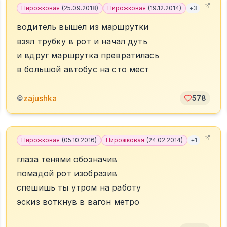
Пирожковая
(
25.09.2018
)
Пирожковая
(
19.12.2014
)
+
3
водитель вышел из маршрутки
взял трубку в рот и начал дуть
и вдруг маршрутка превратилась
в большой автобус на сто мест
zajushka
©
578
Пирожковая
(
05.10.2016
)
Пирожковая
(
24.02.2014
)
+
1
глаза тенями обозначив
помадой рот изобразив
спешишь ты утром на работу
эскиз воткнув в вагон метро