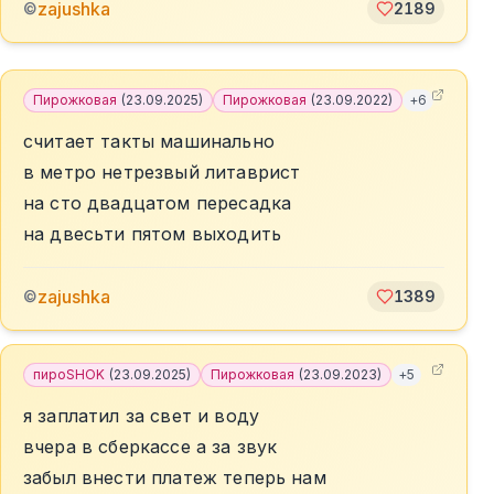
zajushka
©
2189
Пирожковая
(
23.09.2025
)
Пирожковая
(
23.09.2022
)
+
6
считает такты машинально
в метро нетрезвый литаврист
на сто двадцатом пересадка
на двесьти пятом выходить
zajushka
©
1389
пироSHOK
(
23.09.2025
)
Пирожковая
(
23.09.2023
)
+
5
я заплатил за свет и воду
вчера в сберкассе а за звук
забыл внести платеж теперь нам