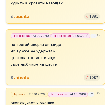
курить в кровати натощак
zajushka
©
1381
Пирожковая
(
23.09.2025
)
Пирожковая
(
08.01.2018
)
+
2
не трогай сверла зинаида
но ту уже не удержать
достала трогает и ищет
свое любимое на шесть
zajushka
©
1087
Пирожки +
(
03.10.2020
)
Пирожковая
(
24.08.2016
)
+
2
олег скучает у окошка