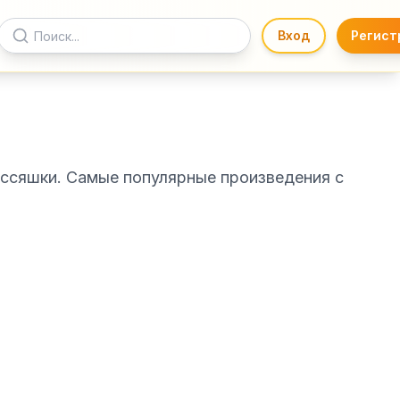
Вход
Регист
ессяшки. Самые популярные произведения с