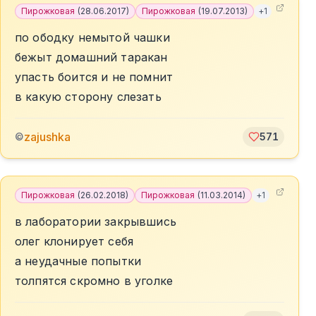
Пирожковая
(
28.06.2017
)
Пирожковая
(
19.07.2013
)
+
1
по ободку немытой чашки
бежыт домашний таракан
упасть боится и не помнит
в какую сторону слезать
zajushka
©
571
Пирожковая
(
26.02.2018
)
Пирожковая
(
11.03.2014
)
+
1
в лаборатории закрывшись
олег клонирует себя
а неудачные попытки
толпятся скромно в уголке