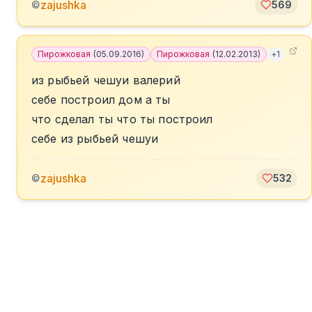
zajushka
©
569
Пирожковая
(
05.09.2016
)
Пирожковая
(
12.02.2013
)
+
1
из рыбьей чешуи валерий
себе построил дом а ты
что сделал ты что ты построил
себе из рыбьей чешуи
zajushka
©
532