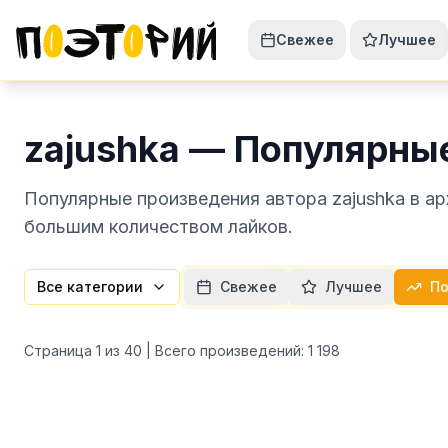
Свежее
Лучшее
zajushka — Популярны
Популярные произведения автора zajushka в а
большим количеством лайков.
Все категории
Свежее
Лучшее
По
Страница
1
из
40
| Всего произведений:
1 198