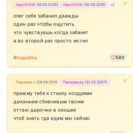
пироSHOK
(
16.05.2026
)
пироSHOK
(
30.08.2015
)
+
2
олег себя забанил дважды
один раз чтобы ощутить
что чувствуешь когда забанят
а во второй раз просто мстил
zajushka
©
580
Пирожки +
(
26.09.2011
)
Перашки.ру
(
22.02.2007
)
прижму тебя к стеклу ноздрями
дыханьем сбивчивым твоим
оттаю дырочки в окошке
чтоб знать где едем мы сейчас