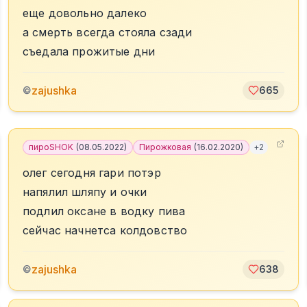
еще довольно далеко
а смерть всегда стояла сзади
съедала прожитые дни
zajushka
©
665
пироSHOK
(
08.05.2022
)
Пирожковая
(
16.02.2020
)
+
2
олег сегодня гари потэр
напялил шляпу и очки
подлил оксане в водку пива
сейчас начнетса колдовство
zajushka
©
638