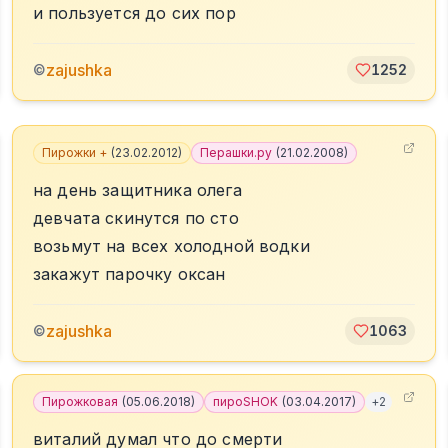
и пользуется до сих пор
zajushka
©
1252
Пирожки +
(
23.02.2012
)
Перашки.ру
(
21.02.2008
)
на день защитника олега
девчата скинутся по сто
возьмут на всех холодной водки
закажут парочку оксан
zajushka
©
1063
Пирожковая
(
05.06.2018
)
пироSHOK
(
03.04.2017
)
+
2
виталий думал что до смерти