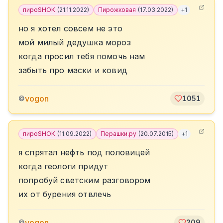
пироSHOK
(
21.11.2022
)
Пирожковая
(
17.03.2022
)
+
1
но я хотел совсем не это
мой милый дедушка мороз
когда просил тебя помочь нам
забыть про маски и ковид
vogon
©
1051
пироSHOK
(
11.09.2022
)
Перашки.ру
(
20.07.2015
)
+
1
я спрятал нефть под половицей
когда геологи придут
попробуй светским разговором
их от бурения отвлечь
vogon
©
209