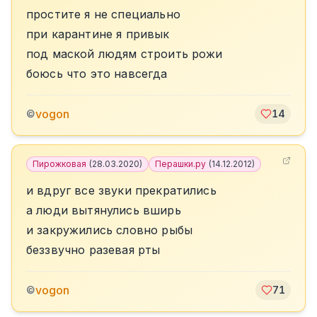
простите я не специально
при карантине я привык
под маской людям строить рожи
боюсь что это навсегда
vogon
©
14
Пирожковая
(
28.03.2020
)
Перашки.ру
(
14.12.2012
)
и вдруг все звуки прекратились
а люди вытянулись вширь
и закружились словно рыбы
беззвучно разевая рты
vogon
©
71