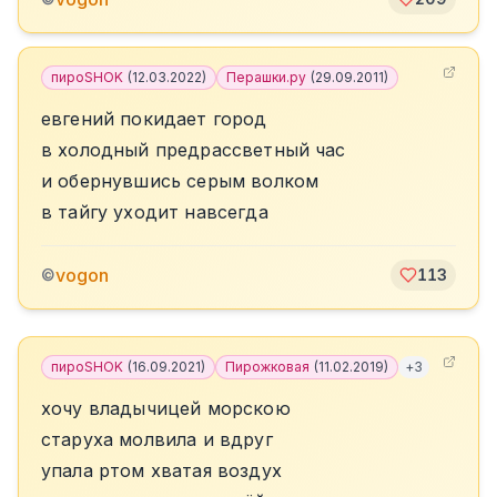
пироSHOK
(
12.03.2022
)
Перашки.ру
(
29.09.2011
)
евгений покидает город
в холодный предрассветный час
и обернувшись серым волком
в тайгу уходит навсегда
vogon
©
113
пироSHOK
(
16.09.2021
)
Пирожковая
(
11.02.2019
)
+
3
хочу владычицей морскою
старуха молвила и вдруг
упала ртом хватая воздух