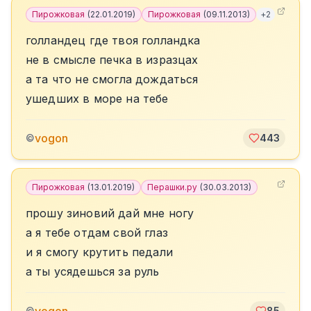
Пирожковая
(
22.01.2019
)
Пирожковая
(
09.11.2013
)
+
2
голландец где твоя голландка
не в смысле печка в изразцах
а та что не смогла дождаться
ушедших в море на тебе
vogon
©
443
Пирожковая
(
13.01.2019
)
Перашки.ру
(
30.03.2013
)
прошу зиновий дай мне ногу
а я тебе отдам свой глаз
и я смогу крутить педали
а ты усядешься за руль
©
85