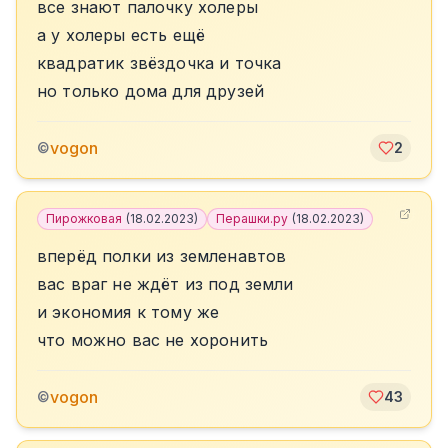
все знают палочку холеры
а у холеры есть ещё
квадратик звёздочка и точка
но только дома для друзей
vogon
©
2
Пирожковая
(
18.02.2023
)
Перашки.ру
(
18.02.2023
)
вперёд полки из земленавтов
вас враг не ждёт из под земли
и экономия к тому же
что можно вас не хоронить
vogon
©
43