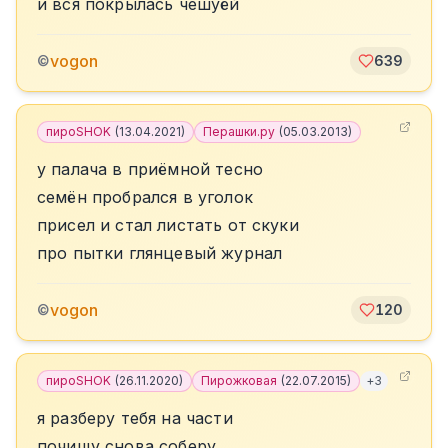
и вся покрылась чешуёй
vogon
©
639
пироSHOK
(
13.04.2021
)
Перашки.ру
(
05.03.2013
)
у палача в приёмной тесно
семён пробрался в уголок
присел и стал листать от скуки
про пытки глянцевый журнал
vogon
©
120
пироSHOK
(
26.11.2020
)
Пирожковая
(
22.07.2015
)
+
3
я разберу тебя на части
почищу снова соберу