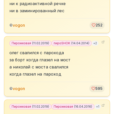
ни к радиоактивной речке
ни в заминированный лес
vogon
©
252
Пирожковая
(
11.02.2019
)
пироSHOK
(
14.04.2014
)
+
2
олег свалился с парохода
за борт когда глазел на мост
а николай с моста свалился
когда глазел на пароход
vogon
©
595
Пирожковая
(
11.02.2019
)
Пирожковая
(
16.04.2016
)
+
1