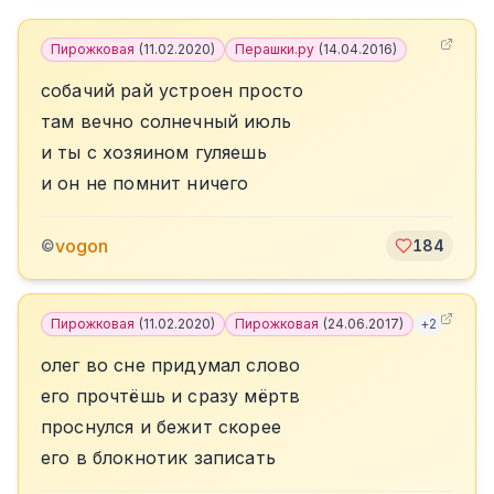
Пирожковая
(
11.02.2020
)
Перашки.ру
(
14.04.2016
)
собачий рай устроен просто
там вечно солнечный июль
и ты с хозяином гуляешь
и он не помнит ничего
vogon
©
184
Пирожковая
(
11.02.2020
)
Пирожковая
(
24.06.2017
)
+
2
олег во сне придумал слово
его прочтёшь и сразу мёртв
проснулся и бежит скорее
его в блокнотик записать