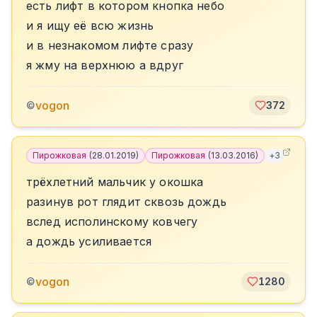
есть лифт в котором кнопка небо
и я ищу её всю жизнь
и в незнакомом лифте сразу
я жму на верхнюю а вдруг
vogon
©
372
Пирожковая
(
28.01.2019
)
Пирожковая
(
13.03.2016
)
+
3
трёхлетний мальчик у окошка
разинув рот глядит сквозь дождь
вслед исполинскому ковчегу
а дождь усиливается
vogon
©
1280