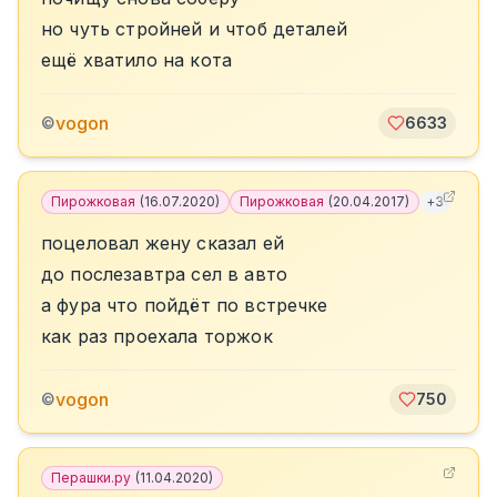
но чуть стройней и чтоб деталей
ещё хватило на кота
vogon
©
6633
Пирожковая
(
16.07.2020
)
Пирожковая
(
20.04.2017
)
+
3
поцеловал жену сказал ей
до послезавтра сел в авто
а фура что пойдёт по встречке
как раз проехала торжок
vogon
©
750
Перашки.ру
(
11.04.2020
)