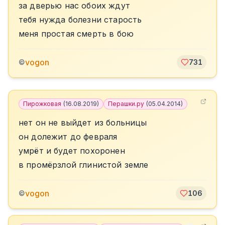
за дверью нас обоих ждут
тебя нужда болезни старость
меня простая смерть в бою
vogon
©
731
Пирожковая
(
16.08.2019
)
Перашки.ру
(
05.04.2014
)
нет он не выйдет из больницы
он долежит до февраля
умрёт и будет похоронен
в промёрзлой глинистой земле
vogon
©
106