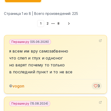
Страница
1
из
8
| Всего произведений:
225
1
2
8
More pages
Перашки.ру
(
05.06.2026
)
я всем им вру самозабвенно
что слеп и глух и одноног
но верят почему то только
в последний пункт и то не все
vogon
©
3
Перашки.ру
(
15.08.2024
)