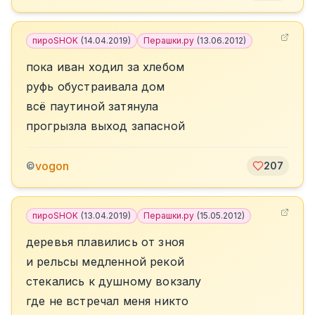
пироSHOK
(
14.04.2019
)
Перашки.ру
(
13.06.2012
)
пока иван ходил за хлебом
руфь обустраивала дом
всё паутиной затянула
прогрызла выход запасной
vogon
©
207
пироSHOK
(
13.04.2019
)
Перашки.ру
(
15.05.2012
)
деревья плавились от зноя
и рельсы медленной рекой
стекались к душному вокзалу
где не встречал меня никто