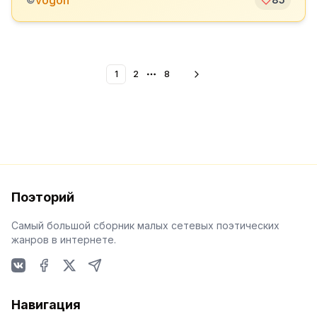
vogon
1
2
8
More pages
Поэторий
Самый большой сборник малых сетевых поэтических
жанров в интернете.
VKontakte
Facebook
X
Telegram
Навигация