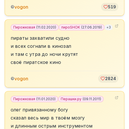
vogon
©
519
Пирожковая
(
11.02.2020
)
пироSHOK
(
27.06.2019
)
+
3
пираты захватили судно
и всех согнали в кинозал
и там с утра до ночи крутят
своё пиратское кино
vogon
©
2824
Пирожковая
(
11.01.2020
)
Перашки.ру
(
09.11.2011
)
олег привязанному богу
сказал весь мир в твоём мозгу
и длинным острым инструментом