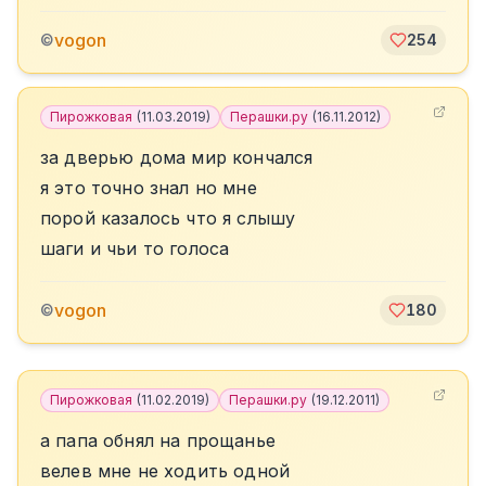
vogon
©
254
Пирожковая
(
11.03.2019
)
Перашки.ру
(
16.11.2012
)
за дверью дома мир кончался
я это точно знал но мне
порой казалось что я слышу
шаги и чьи то голоса
vogon
©
180
Пирожковая
(
11.02.2019
)
Перашки.ру
(
19.12.2011
)
а папа обнял на прощанье
велев мне не ходить одной