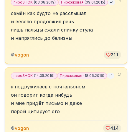
пироSHOK
(
03.08.2019
)
Пирожковая
(
09.01.2015
)
+
1
семён как будто не расслышал
и весело продолжил речь
лишь пальцы сжали спинку стула
и напряглись до белизны
vogon
©
211
пироSHOK
(
14.05.2019
)
Пирожковая
(
18.06.2016
)
+
1
я подружилась с почтальоном
он говорит когда нибудь
и мне придёт письмо и даже
порой цитирует его
vogon
©
414