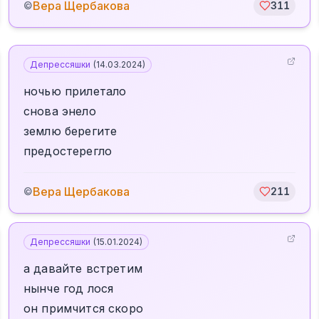
Вера Щербакова
©
311
Депрессяшки
(
14.03.2024
)
ночью прилетало
снова энело
землю берегите
предостерегло
Вера Щербакова
©
211
Депрессяшки
(
15.01.2024
)
а давайте встретим
нынче год лося
он примчится скоро