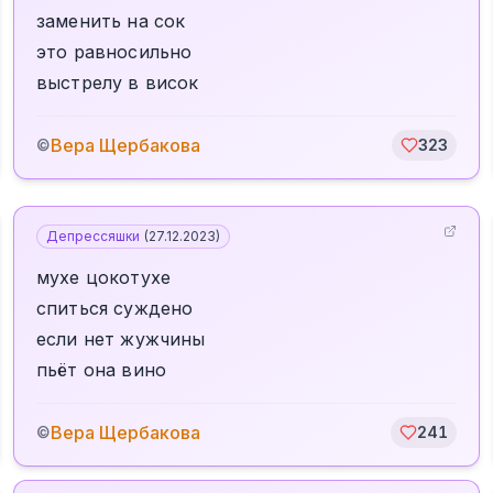
заменить на сок
это равносильно
выстрелу в висок
Вера Щербакова
©
323
Депрессяшки
(
27.12.2023
)
мухе цокотухе
спиться суждено
если нет жужчины
пьёт она вино
Вера Щербакова
©
241