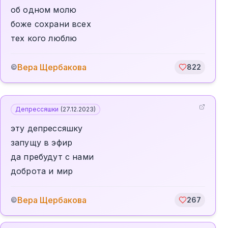
об одном молю
боже сохрани всех
тех кого люблю
Вера Щербакова
©
822
Депрессяшки
(
27.12.2023
)
эту депрессяшку
запущу в эфир
да пребудут с нами
доброта и мир
Вера Щербакова
©
267