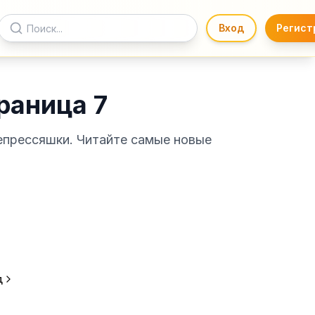
Вход
Регист
раница 7
епрессяшки. Читайте самые новые
д