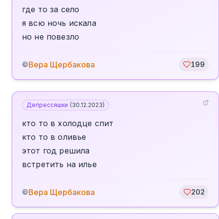
где то за село
я всю ночь искала
но не повезло
Вера Щербакова
©
199
Депрессяшки
(
30.12.2023
)
кто то в холодце спит
кто то в оливье
этот год решила
встретить на илье
Вера Щербакова
©
202