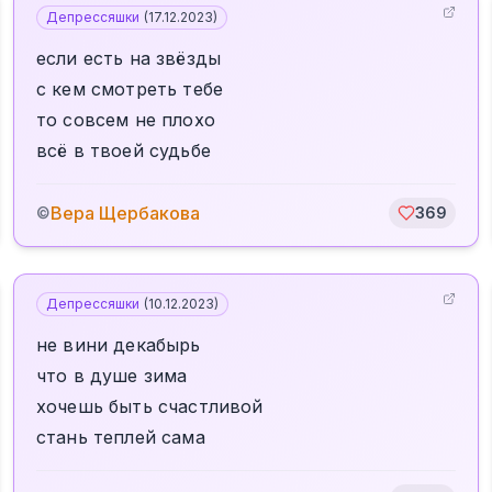
Депрессяшки
(
17.12.2023
)
если есть на звёзды
с кем смотреть тебе
то совсем не плохо
всё в твоей судьбе
Вера Щербакова
©
369
Депрессяшки
(
10.12.2023
)
не вини декабырь
что в душе зима
хочешь быть счастливой
стань теплей сама