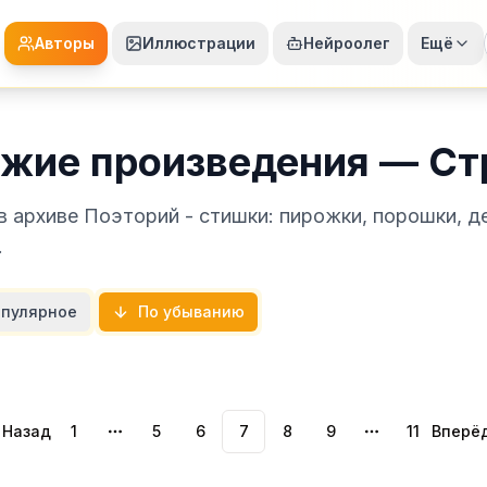
Авторы
Иллюстрации
Нейроолег
Ещё
жие произведения — Ст
 архиве Поэторий - стишки: пирожки, порошки, д
.
пулярное
По убыванию
Назад
1
5
6
7
8
9
11
Вперё
More pages
More pages