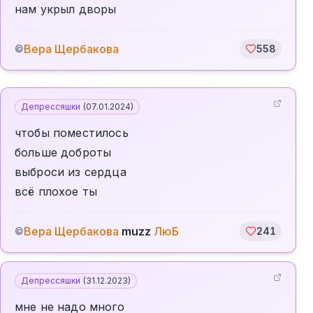
нам укрыл дворы
Вера Щербакова
©
558
Депрессяшки
(
07.01.2024
)
чтобы поместилось
больше доброты
выброси из сердца
всё плохое ты
Вера Щербакова
muzz
ЛюБ
©
241
Депрессяшки
(
31.12.2023
)
мне не надо много