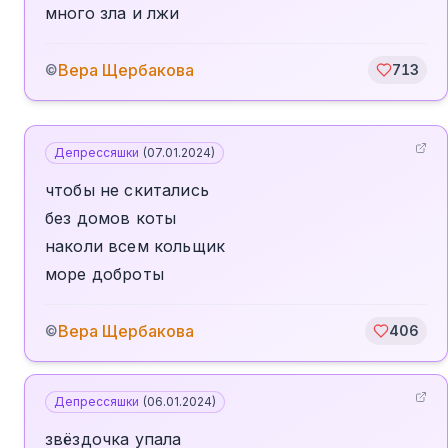
много зла и лжи
Вера Щербакова
©
713
Депрессяшки
(
07.01.2024
)
чтобы не скитались
без домов коты
наколи всем кольщик
море доброты
Вера Щербакова
©
406
Депрессяшки
(
06.01.2024
)
звёздочка упала