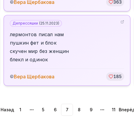
Вера Щербакова
©
363
Депрессяшки
(
25.11.2023
)
лермонтов писал нам
пушкин фет и блок
скучен мир без женщин
блекл и одинок
Вера Щербакова
©
185
Назад
1
5
6
7
8
9
11
Вперё
More pages
More pages