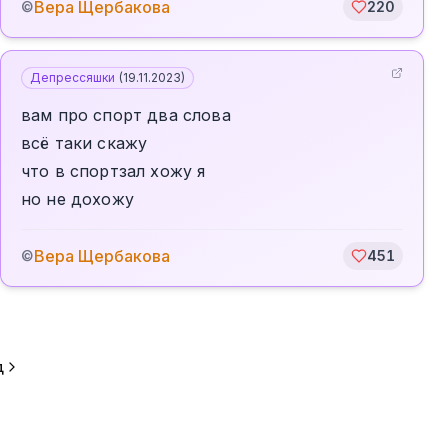
Вера Щербакова
©
220
Депрессяшки
(
19.11.2023
)
вам про спорт два слова
всё таки скажу
что в спортзал хожу я
но не дохожу
Вера Щербакова
©
451
д