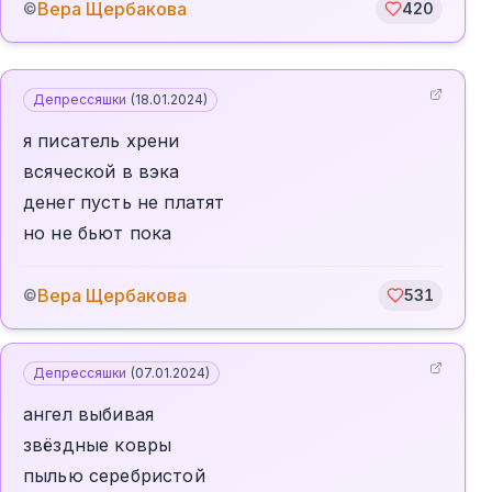
Вера Щербакова
©
420
Депрессяшки
(
18.01.2024
)
я писатель хрени
всяческой в вэка
денег пусть не платят
но не бьют пока
Вера Щербакова
©
531
Депрессяшки
(
07.01.2024
)
ангел выбивая
звёздные ковры
пылью серебристой