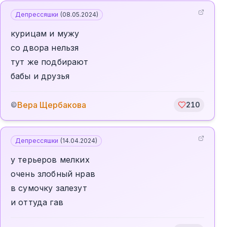
Депрессяшки
(
08.05.2024
)
курицам и мужу
со двора нельзя
тут же подбирают
бабы и друзья
Вера Щербакова
©
210
Депрессяшки
(
14.04.2024
)
у терьеров мелких
очень злобный нрав
в сумочку залезут
и оттуда гав