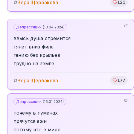
Вера Щербакова
©
131
Депрессяшки
(
13.04.2024
)
ввысь душа стремится
тянет вниз филе
гению без крыльев
трудно на земле
Вера Щербакова
©
177
Депрессяшки
(
16.01.2024
)
почему в туманах
прячутся ежи
потому что в мире