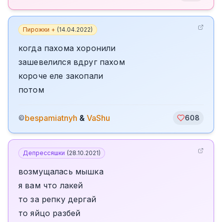
Пирожки +
(
14.04.2022
)
когда пахома хоронили
зашевелился вдруг пахом
короче еле закопали
потом
bespamiatnyh
&
VaShu
©
608
Депрессяшки
(
28.10.2021
)
возмущалась мышка
я вам что лакей
то за репку дергай
то яйцо разбей