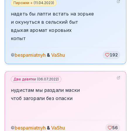
Пирожки +
(
11.04.2023
)
надеть бы лапти встать на зорьке
и окунуться в сельский быт
вдыхая аромат коровьих
копыт
bespamiatnyh
&
VaShu
©
192
Две девятки
(
06.07.2022
)
нудистам мы раздали маски
чтоб загорали без опаски
bespamiatnyh
&
VaShu
©
56