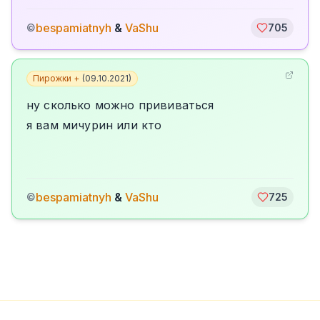
bespamiatnyh
&
VaShu
©
705
Пирожки +
(
09.10.2021
)
ну сколько можно прививаться
я вам мичурин или кто
bespamiatnyh
&
VaShu
©
725