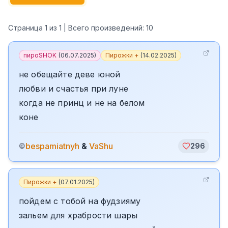
Страница
1
из
1
| Всего произведений:
10
пироSHOK
(
06.07.2025
)
Пирожки +
(
14.02.2025
)
не обещайте деве юной
любви и счастья при луне
когда не принц и не на белом
коне
bespamiatnyh
&
VaShu
©
296
Пирожки +
(
07.01.2025
)
пойдем с тобой на фудзияму
зальем для храбрости шары