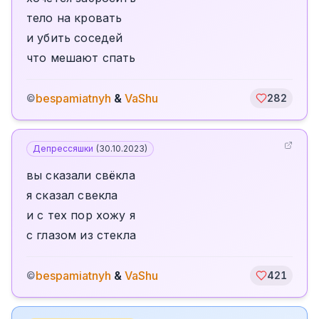
тело на кровать
и убить соседей
что мешают спать
bespamiatnyh
&
VaShu
©
282
Депрессяшки
(
30.10.2023
)
вы сказали свёкла
я сказал свекла
и с тех пор хожу я
с глазом из стекла
bespamiatnyh
&
VaShu
©
421