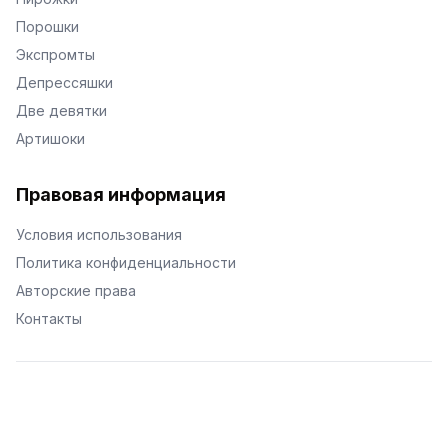
Порошки
Экспромты
Депрессяшки
Две девятки
Артишоки
Правовая информация
Условия использования
Политика конфиденциальности
Авторские права
Контакты
© Поэторий -
2026
•
Хиор
•
hior.ru
Сделано с любовью к малым поэтическим формам