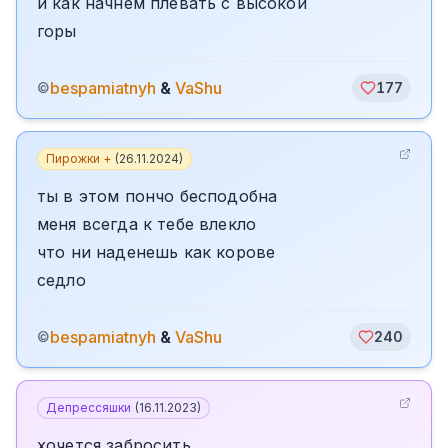
и как начнем плевать с высокой
горы
bespamiatnyh
&
VaShu
©
177
Пирожки +
(
26.11.2024
)
ты в этом пончо бесподобна
меня всегда к тебе влекло
что ни наденешь как корове
седло
bespamiatnyh
&
VaShu
©
240
Депрессяшки
(
16.11.2023
)
хочется забросить