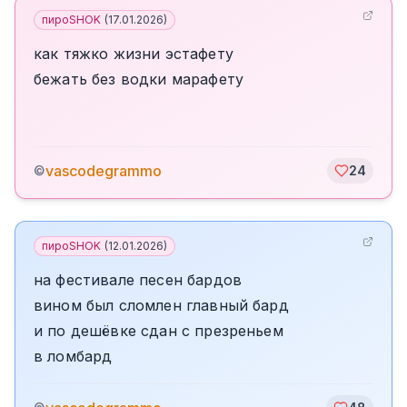
пироSHOK
(
17.01.2026
)
как тяжко жизни эстафету
бежать без водки марафету
vascodegrammo
©
24
пироSHOK
(
12.01.2026
)
на фестивале песен бардов
вином был сломлен главный бард
и по дешёвке сдан с презреньем
в ломбард