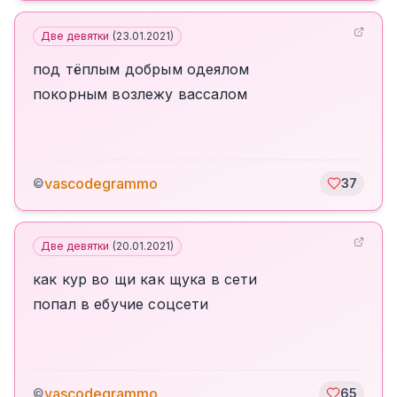
Две девятки
(
23.01.2021
)
под тёплым добрым одеялом
покорным возлежу вассалом
vascodegrammo
©
37
Две девятки
(
20.01.2021
)
как кур во щи как щука в сети
попал в ебучие соцсети
vascodegrammo
©
65