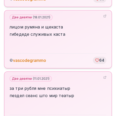
Две девятки
(
18.01.2021
)
лицом румяна и щекаста
гибедеде служивых каста
vascodegrammo
©
64
Две девятки
(
11.01.2021
)
за три рубля мне психиатыр
пездел сеанс што мир театыр