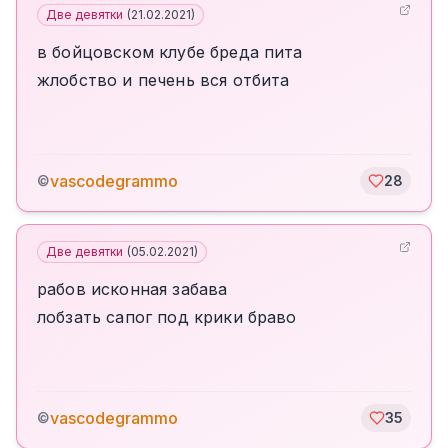
Две девятки
(
21.02.2021
)
в бойцовском клубе бреда пита
жлобство и печень вся отбита
vascodegrammo
©
28
Две девятки
(
05.02.2021
)
рабов исконная забава
лобзать сапог под крики браво
vascodegrammo
©
35