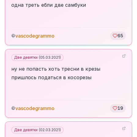
одна треть ебли две самбуки
vascodegrammo
©
65
Две девятки
(
05.03.2021
)
ну не попасть хоть тресни в крезы
пришлось податься в косорезы
vascodegrammo
©
19
Две девятки
(
02.03.2021
)