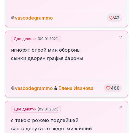
vascodegrammo
©
42
Две девятки
(
09.01.2021
)
игнорят строй мин обороны
сынки дворян графья бароны
vascodegrammo
&
Елена Иванова
©
460
Две девятки
(
09.01.2021
)
с такою рожею подлейшей
вас в депутатах ждут милейший