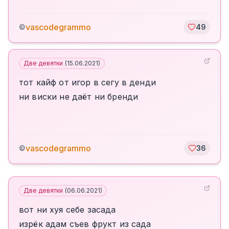
vascodegrammo
©
49
Две девятки
(
15.06.2021
)
тот кайф от игор в сегу в денди
ни виски не даёт ни бренди
vascodegrammo
©
36
Две девятки
(
06.06.2021
)
вот ни хуя себе засада
изрёк адам съев фрукт из сада