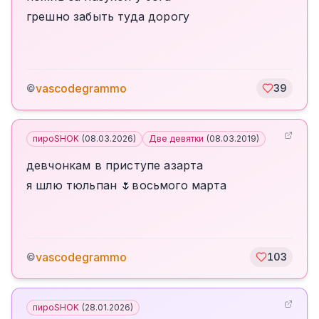
грешно забыть туда дорогу
vascodegrammo
©
39
пироSHOK
(
08.03.2026
)
Две девятки
(
08.03.2019
)
девчонкам в приступе азарта
я шлю тюльпан 🌷восьмого марта
vascodegrammo
©
103
пироSHOK
(
28.01.2026
)