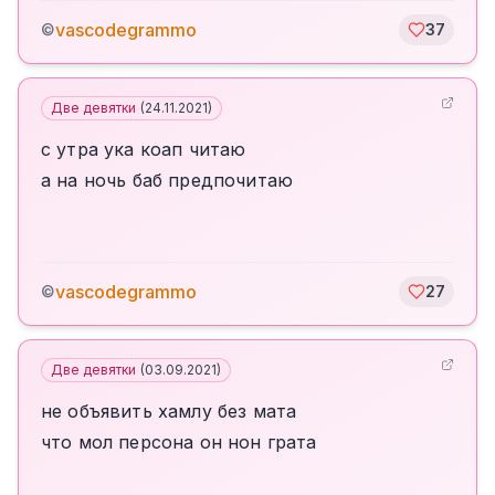
vascodegrammo
©
37
Две девятки
(
24.11.2021
)
с утра ука коап читаю
а на ночь баб предпочитаю
vascodegrammo
©
27
Две девятки
(
03.09.2021
)
не объявить хамлу без мата
что мол персона он нон грата