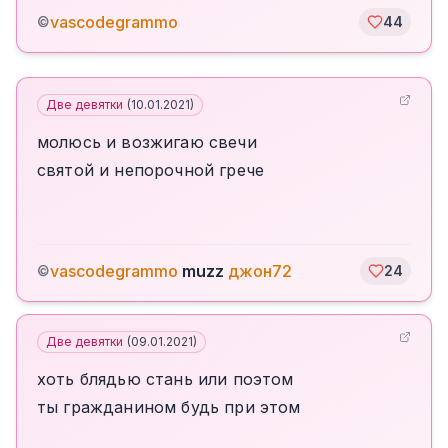
vascodegrammo
©
44
Две девятки
(
10.01.2021
)
молюсь и возжигаю свечи
святой и непорочной грече
vascodegrammo
muzz
джон72
©
24
Две девятки
(
09.01.2021
)
хоть блядью стань или поэтом
ты гражданином будь при этом