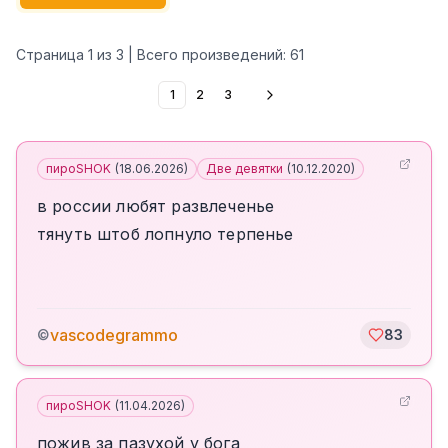
Страница
1
из
3
| Всего произведений:
61
1
2
3
пироSHOK
(
18.06.2026
)
Две девятки
(
10.12.2020
)
в россии любят развлеченье
тянуть штоб лопнуло терпенье
vascodegrammo
©
83
пироSHOK
(
11.04.2026
)
пожив за пазухой у бога