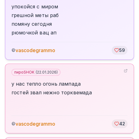
упокойся с миром
грешной меты раб
помяну сегодня
рюмочкой вац ап
vascodegrammo
©
59
пироSHOK
(
22.01.2026
)
у нас тепло огонь лампада
гостей звал нежно торквемада
vascodegrammo
©
42