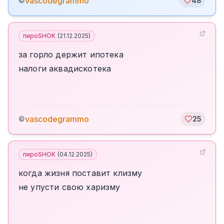
vascodegrammo
©
48
пироSHOK
(
21.12.2025
)
за горло держит ипотека
налоги аквадискотека
vascodegrammo
©
25
пироSHOK
(
04.12.2025
)
когда жизня поставит клизму
не упусти свою харизму