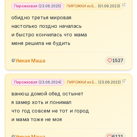
Пирожковая
(
23.06.2025
)
ПИРОЖКИ из Б...
(
01.09.2023
)
+
3
обидно третья мировая
настолько поздно началась
и быстро кончилась что мама
меня решила не будить
Умная Маша
©
1527
Пирожковая
(
23.06.2024
)
ПИРОЖКИ из Б...
(
23.06.2022
)
+
8
ванюш домой обед остынет
я замер хоть и понимал
что год совсем не тот и город
и мама тоже не моя
Умная Маша
©
6121