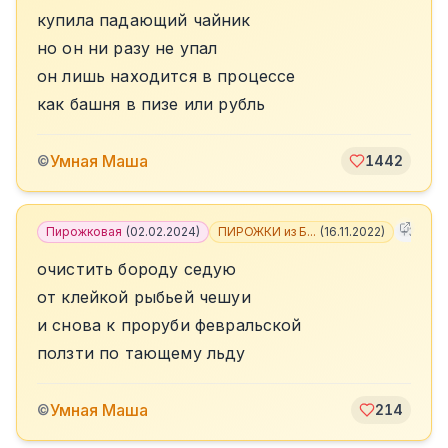
купила падающий чайник
но он ни разу не упал
он лишь находится в процессе
как башня в пизе или рубль
Умная Маша
©
1442
Пирожковая
(
02.02.2024
)
ПИРОЖКИ из Б...
(
16.11.2022
)
+
3
очистить бороду седую
от клейкой рыбьей чешуи
и снова к проруби февральской
ползти по тающему льду
Умная Маша
©
214