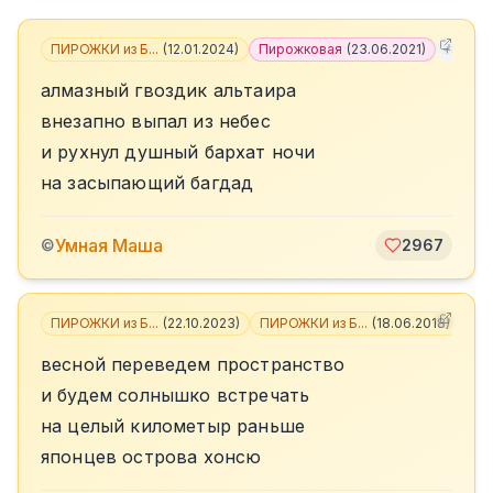
ПИРОЖКИ из Б...
(
12.01.2024
)
Пирожковая
(
23.06.2021
)
+
8
алмазный гвоздик альтаира
внезапно выпал из небес
и рухнул душный бархат ночи
на засыпающий багдад
Умная Маша
©
2967
ПИРОЖКИ из Б...
(
22.10.2023
)
ПИРОЖКИ из Б...
(
18.06.2018
)
+
2
весной переведем пространство
и будем солнышко встречать
на целый километыр раньше
японцев острова хонсю