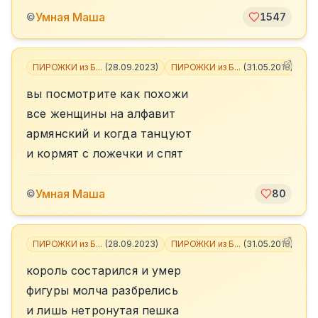
Умная Маша
©
1547
ПИРОЖКИ из Б...
(
28.09.2023
)
ПИРОЖКИ из Б...
(
31.05.2018
)
вы посмотрите как похожи
все женщины на алфавит
армянский и когда танцуют
и кормят с ложечки и спят
Умная Маша
©
80
ПИРОЖКИ из Б...
(
28.09.2023
)
ПИРОЖКИ из Б...
(
31.05.2018
)
+
3
король состарился и умер
фигуры молча разбрелись
и лишь нетронутая пешка