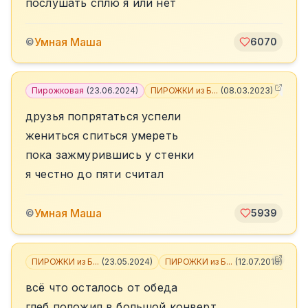
послушать сплю я или нет
Умная Маша
©
6070
Пирожковая
(
23.06.2024
)
ПИРОЖКИ из Б...
(
08.03.2023
)
+
4
друзья попрятаться успели
жениться спиться умереть
пока зажмурившись у стенки
я честно до пяти считал
Умная Маша
©
5939
ПИРОЖКИ из Б...
(
23.05.2024
)
ПИРОЖКИ из Б...
(
12.07.2018
)
+
2
всё что осталось от обеда
глеб положил в большой конверт