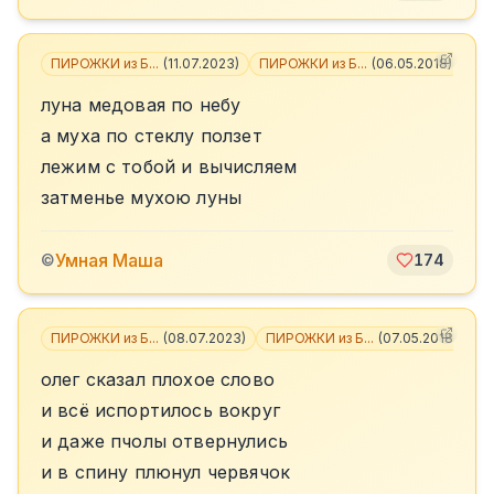
ПИРОЖКИ из Б...
(
11.07.2023
)
ПИРОЖКИ из Б...
(
06.05.2018
)
луна медовая по небу
а муха по стеклу ползет
лежим с тобой и вычисляем
затменье мухою луны
Умная Маша
©
174
ПИРОЖКИ из Б...
(
08.07.2023
)
ПИРОЖКИ из Б...
(
07.05.2018
)
+
1
олег сказал плохое слово
и всё испортилось вокруг
и даже пчолы отвернулись
и в спину плюнул червячок