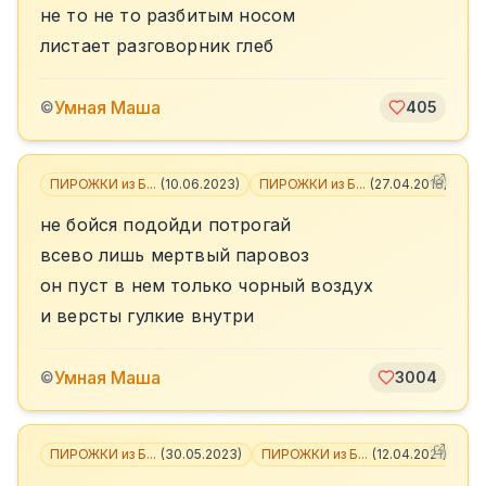
не то не то разбитым носом
листает разговорник глеб
Умная Маша
©
405
ПИРОЖКИ из Б...
(
10.06.2023
)
ПИРОЖКИ из Б...
(
27.04.2018
)
+
5
не бойся подойди потрогай
всево лишь мертвый паровоз
он пуст в нем только чорный воздух
и версты гулкие внутри
Умная Маша
©
3004
ПИРОЖКИ из Б...
(
30.05.2023
)
ПИРОЖКИ из Б...
(
12.04.2021
)
+
5