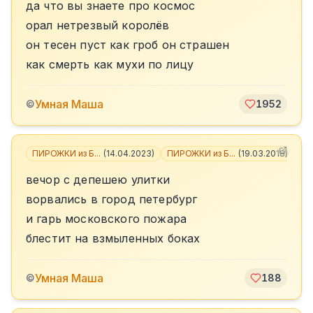
да что вы знаете про космос
орал нетрезвый королёв
он тесен пуст как гроб он страшен
как смерть как мухи по лицу
Умная Маша
©
1952
ПИРОЖКИ из Б...
(
14.04.2023
)
ПИРОЖКИ из Б...
(
19.03.2018
)
+
1
вечор с депешею улитки
ворвались в город петербург
и гарь московского пожара
блестит на взмыленных боках
Умная Маша
©
188