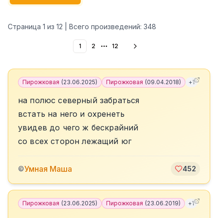
Страница
1
из
12
| Всего произведений:
348
1
2
12
More pages
Пирожковая
(
23.06.2025
)
Пирожковая
(
09.04.2018
)
+
1
на полюс северный забраться
встать на него и охренеть
увидев до чего ж бескрайний
со всех сторон лежащий юг
Умная Маша
©
452
Пирожковая
(
23.06.2025
)
Пирожковая
(
23.06.2019
)
+
1