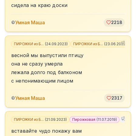
сидела на краю доски
Умная Маша
©
2218
ПИРОЖКИ из Б...
(
24.09.2023
)
ПИРОЖКИ из Б...
(
23.06.2022
)
+
6
весной мы выпустили птицу
она не сразу умерла
лежала долго под балконом
с непонимающим лицом
Умная Маша
©
2317
ПИРОЖКИ из Б...
(
21.09.2023
)
Пирожковая
(
11.07.2019
)
+
3
вставайте чудо покажу вам