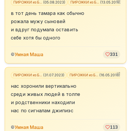
ПИРОЖКИ из Б...
(
05.08.2023
)
ПИРОЖКИ из Б...
(
13.05.2018
)
+
1
в тот день тамара как обычно
рожала мужу сыновей
и вдруг подумала оставить
себе хотя бы одного
Умная Маша
©
331
ПИРОЖКИ из Б...
(
31.07.2023
)
ПИРОЖКИ из Б...
(
16.05.2018
)
нас хоронили вертикально
среди живых людей в толпе
и родственники находили
нас по сигналам джипиэс
Умная Маша
©
113