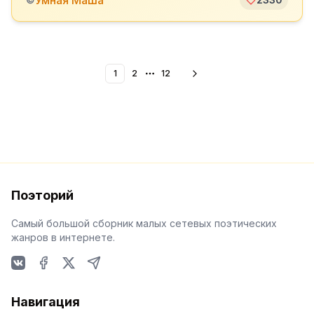
Умная Маша
1
2
12
More pages
Поэторий
Самый большой сборник малых сетевых поэтических
жанров в интернете.
VKontakte
Facebook
X
Telegram
Навигация