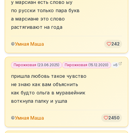
у марсиан есть слово ыу
по русски только пара букв
а марсиане это слово
растягивают на года
Умная Маша
©
242
Пирожковая
(
23.06.2025
)
Пирожковая
(
15.12.2020
)
+
6
пришла любовь такое чувство
не знаю как вам объяснить
как будто ольга в муравейник
воткнула палку и ушла
Умная Маша
©
2450