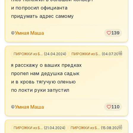
и попросил официанта
придумать адрес самому
Умная Маша
©
139
ПИРОЖКИ из Б...
(
24.04.2024
)
ПИРОЖКИ из Б...
(
04.07.2018
)
+
1
я расскажу о ваших предках
пропел нам дедушка садык
и в кровь тягучую оленью
по локти руки запустил
Умная Маша
©
110
ПИРОЖКИ из Б...
(
21.04.2024
)
ПИРОЖКИ из Б...
(
15.08.2020
)
+
2