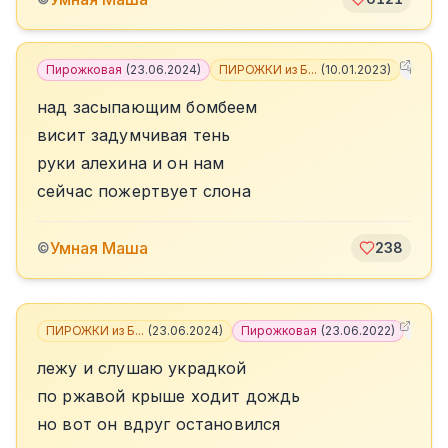
Пирожковая
(
23.06.2024
)
ПИРОЖКИ из Б...
(
10.01.2023
)
+
2
над засыпающим бомбеем
висит задумчивая тень
руки алехина и он нам
сейчас пожертвует слона
Умная Маша
©
238
ПИРОЖКИ из Б...
(
23.06.2024
)
Пирожковая
(
23.06.2022
)
+
9
лежу и слушаю украдкой
по ржавой крыше ходит дождь
но вот он вдруг остановился