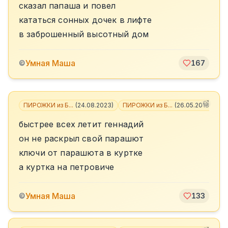
сказал папаша и повел
кататься сонных дочек в лифте
в заброшенный высотный дом
Умная Маша
©
167
ПИРОЖКИ из Б...
(
24.08.2023
)
ПИРОЖКИ из Б...
(
26.05.2018
)
быстрее всех летит геннадий
он не раскрыл свой парашют
ключи от парашюта в куртке
а куртка на петровиче
Умная Маша
©
133