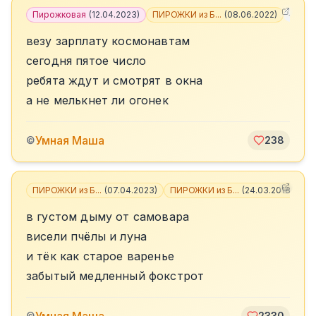
Пирожковая
(
12.04.2023
)
ПИРОЖКИ из Б...
(
08.06.2022
)
+
1
везу зарплату космонавтам
сегодня пятое число
ребята ждут и смотрят в окна
а не мелькнет ли огонек
Умная Маша
©
238
ПИРОЖКИ из Б...
(
07.04.2023
)
ПИРОЖКИ из Б...
(
24.03.2018
)
+
1
в густом дыму от самовара
висели пчёлы и луна
и тёк как старое варенье
забытый медленный фокстрот
©
2330