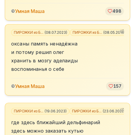
Умная Маша
©
498
ПИРОЖКИ из Б...
(
08.07.2023
)
ПИРОЖКИ из Б...
(
08.05.2018
)
оксаны память ненадёжна
и потому решил олег
хранить в мозгу аделаиды
воспоминанья о себе
Умная Маша
©
157
ПИРОЖКИ из Б...
(
19.06.2023
)
ПИРОЖКИ из Б...
(
23.06.2022
)
+
4
где здесь ближайший дельфинарий
здесь можно заказать кутью