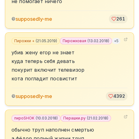
не помогает ничего
supposedly-me
©
261
Пирожки +
(
21.05.2019
)
Пирожковая
(
13.02.2018
)
+
5
убив жену егор не знает
куда теперь себя девать
покурит включит телевизор
кота погладит посвистит
supposedly-me
©
4392
пироSHOK
(
10.03.2018
)
Перашки.ру
(
21.02.2018
)
обычно труп наполнен смертью
а фёдор полный жизни труп