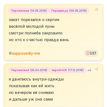
Пирожковая
(
14.05.2016
)
Перашки.ру
(
09.05.2016
)
закат порезался о серпик
весёлой молодой луны
смотри полнеба закровило
но это к счастью правда вань
supposedly-me
©
137
Пирожковая
(
25.04.2019
)
пироSHOK
(
17.12.2016
)
+
4
я двигаюсь внутри одежды
показывая как ей жить
но вечером её снимаю
и дальше уж она сама