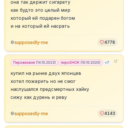
она так держит сигарету
как будто это целый мир
который ей подарен богом
и на который ей насрать
supposedly-me
©
4778
Пирожковая
(
14.10.2023
)
пироSHOK
(
10.10.2020
)
+
7
купил на рынке двух японцев
хотел пожарить но не смог
наслушался предсмертных хайку
сижу как дурень и реву
supposedly-me
©
4143