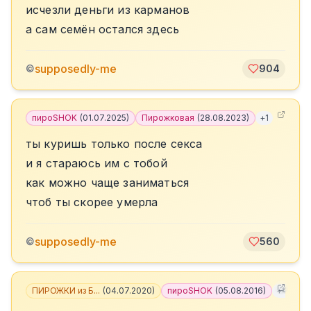
исчезли деньги из карманов
а сам семён остался здесь
supposedly-me
©
904
пироSHOK
(
01.07.2025
)
Пирожковая
(
28.08.2023
)
+
1
ты куришь только после секса
и я стараюсь им с тобой
как можно чаще заниматься
чтоб ты скорее умерла
supposedly-me
©
560
ПИРОЖКИ из Б...
(
04.07.2020
)
пироSHOK
(
05.08.2016
)
+
4