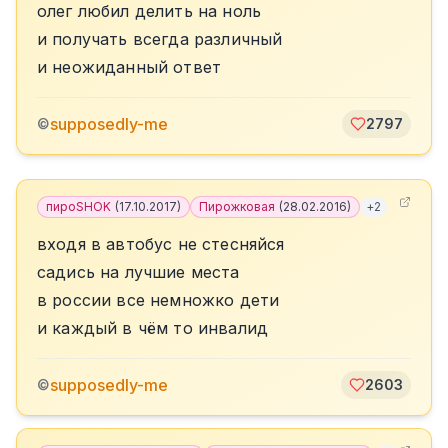
олег любил делить на ноль
и получать всегда различный
и неожиданный ответ
supposedly-me
©
2797
пироSHOK
(
17.10.2017
)
Пирожковая
(
28.02.2016
)
+
2
входя в автобус не стесняйся
садись на лучшие места
в россии все немножко дети
и каждый в чём то инвалид
supposedly-me
©
2603