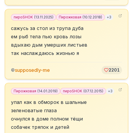
пироSHOK
(
13.11.2025
)
Пирожковая
(
10.12.2018
)
+
3
сажусь за стол из трупа дуба
ем рыб тела пью кровь лозы
вдыхаю дым умерших листьев
так наслаждаюсь жизнью я
supposedly-me
©
2201
Пирожковая
(
14.01.2019
)
пироSHOK
(
07.12.2015
)
+
3
упал как в обморок в шальные
зеленоватые глаза
очнулся в доме полном тёщи
собачек тряпок и детей