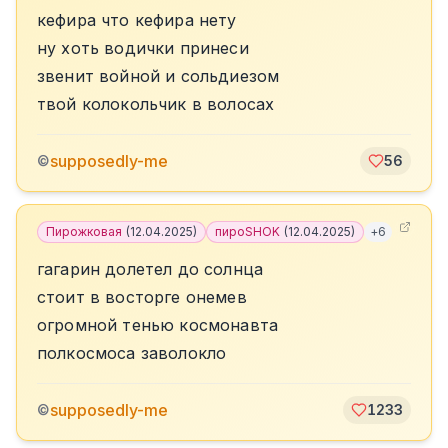
кефира что кефира нету
ну хоть водички принеси
звенит войной и сольдиезом
твой колокольчик в волосах
supposedly-me
©
56
Пирожковая
(
12.04.2025
)
пироSHOK
(
12.04.2025
)
+
6
гагарин долетел до солнца
стоит в восторге онемев
огромной тенью космонавта
полкосмоса заволокло
supposedly-me
©
1233