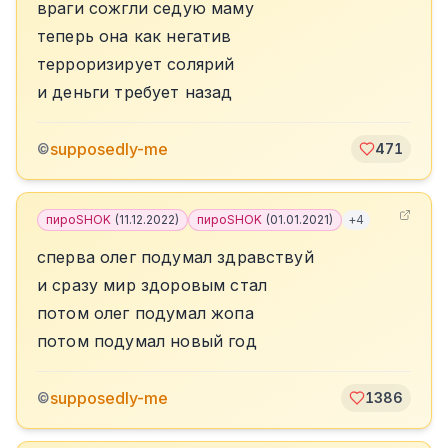
враги сожгли седую маму
теперь она как негатив
терроризирует солярий
и деньги требует назад
supposedly-me
©
471
пироSHOK
(
11.12.2022
)
пироSHOK
(
01.01.2021
)
+
4
сперва олег подумал здравствуй
и сразу мир здоровым стал
потом олег подумал жопа
потом подумал новый год
supposedly-me
©
1386