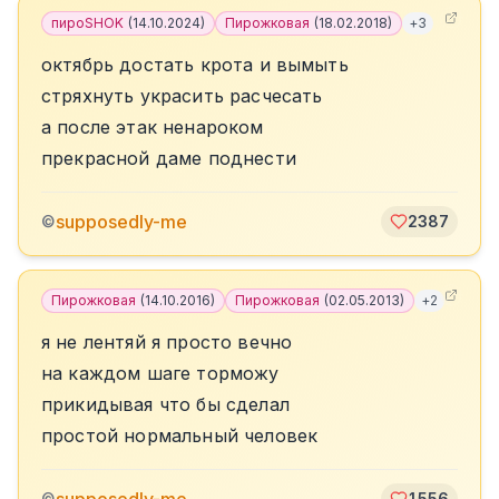
пироSHOK
(
14.10.2024
)
Пирожковая
(
18.02.2018
)
+
3
октябрь достать крота и вымыть
стряхнуть украсить расчесать
а после этак ненароком
прекрасной даме поднести
supposedly-me
©
2387
Пирожковая
(
14.10.2016
)
Пирожковая
(
02.05.2013
)
+
2
я не лентяй я просто вечно
на каждом шаге торможу
прикидывая что бы сделал
простой нормальный человек
©
1556