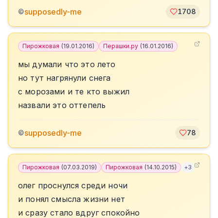
supposedly-me
©
1708
Пирожковая
(
19.01.2016
)
Перашки.ру
(
16.01.2016
)
мы думали что это лето
но тут нагрянули снега
с морозами и те кто выжил
назвали это оттепель
supposedly-me
©
78
Пирожковая
(
07.03.2019
)
Пирожковая
(
14.10.2015
)
+
3
олег проснулся среди ночи
и понял смысла жизни нет
и сразу стало вдруг спокойно