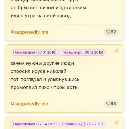
он брызжет силой и здоровьем
идя с утра на свой завод
supposedly-me
©
62
Пирожковая
(
07.01.2016
)
Перашки.ру
(
30.12.2015
)
зачем нужны другие люди
спросил исуса николай
тот поглядел и улыбнувшись
промолвил тихо чтобы есть
supposedly-me
©
93
Пирожковая
(
27.04.2015
)
Перашки.ру
(
17.02.2011
)