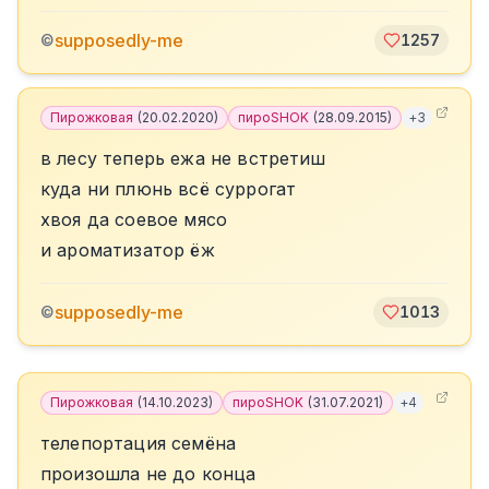
supposedly-me
©
1257
Пирожковая
(
20.02.2020
)
пироSHOK
(
28.09.2015
)
+
3
в лесу теперь ежа не встретиш
куда ни плюнь всё суррогат
хвоя да соевое мясо
и ароматизатор ёж
supposedly-me
©
1013
Пирожковая
(
14.10.2023
)
пироSHOK
(
31.07.2021
)
+
4
телепортация семёна
произошла не до конца