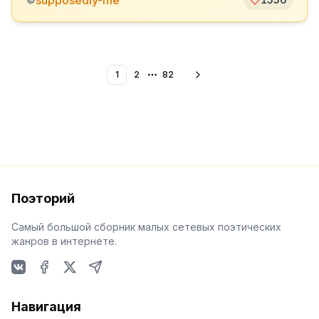
supposedly-me
1
2
82
More pages
Поэторий
Самый большой сборник малых сетевых поэтических
жанров в интернете.
VKontakte
Facebook
X
Telegram
Навигация