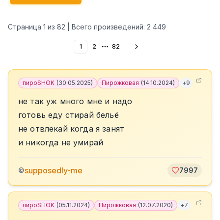
Страница
1
из
82
| Всего произведений:
2 449
1
2
82
More pages
пироSHOK
(
30.05.2025
)
Пирожковая
(
14.10.2024
)
+
9
не так уж много мне и надо
готовь еду стирай бельё
не отвлекай когда я занят
и никогда не умирай
supposedly-me
©
7997
пироSHOK
(
05.11.2024
)
Пирожковая
(
12.07.2020
)
+
7