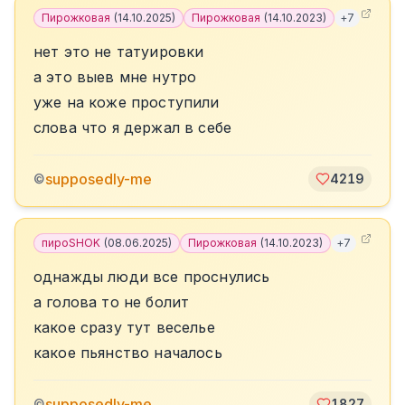
Пирожковая
(
14.10.2025
)
Пирожковая
(
14.10.2023
)
+
7
нет это не татуировки
а это выев мне нутро
уже на коже проступили
слова что я держал в себе
supposedly-me
©
4219
пироSHOK
(
08.06.2025
)
Пирожковая
(
14.10.2023
)
+
7
однажды люди все проснулись
а голова то не болит
какое сразу тут веселье
какое пьянство началось
supposedly-me
©
1827