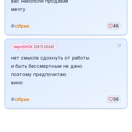
вас накололи продавая
мечту
сИрин
©
48
пироSHOK
(
29.11.2024
)
нет смысла сдохнуть от работы
и быть бессмертным не дано
поэтому предпочитаю
вино
сИрин
©
36