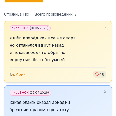
Страница
1
из
1
| Всего произведений:
3
пироSHOK
(
10.05.2026
)
я шёл вперёд как все не споря
но оглянулся вдруг назад
и показалось что обратно
вернуться было бы умней
сИрин
©
46
пироSHOK
(
25.04.2026
)
какая блажь сказал аркадий
брезгливо рассмотрев тату