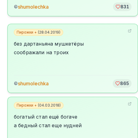
shumolechka
©
831
Пирожки +
(
28.04.2019
)
без дартаньяна мушкетёры
соображали на троих
shumolechka
©
865
Пирожки +
(
04.03.2018
)
богатый стал ещё богаче
а бедный стал еще нудней