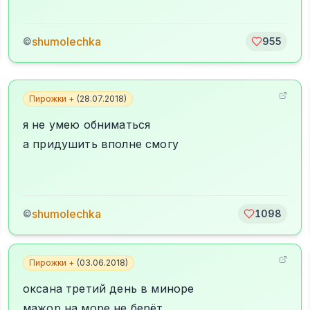
shumolechka
©
955
Пирожки +
(
28.07.2018
)
я не умею обниматься
а придушить вполне смогу
shumolechka
©
1098
Пирожки +
(
03.06.2018
)
оксана третий день в миноре
мажор на море не берёт