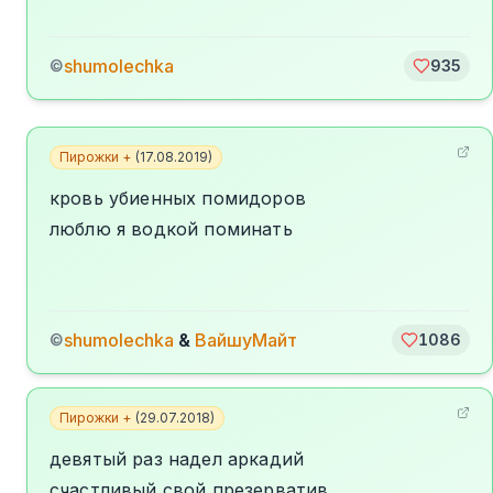
shumolechka
©
935
Пирожки +
(
17.08.2019
)
кровь убиенных помидоров
люблю я водкой поминать
shumolechka
&
ВайшуМайт
©
1086
Пирожки +
(
29.07.2018
)
девятый раз надел аркадий
счастливый свой презерватив