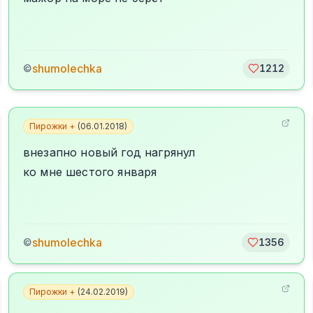
shumolechka
©
1212
Пирожки +
(
06.01.2018
)
внезапно новый год нагрянул
ко мне шестого января
shumolechka
©
1356
Пирожки +
(
24.02.2019
)