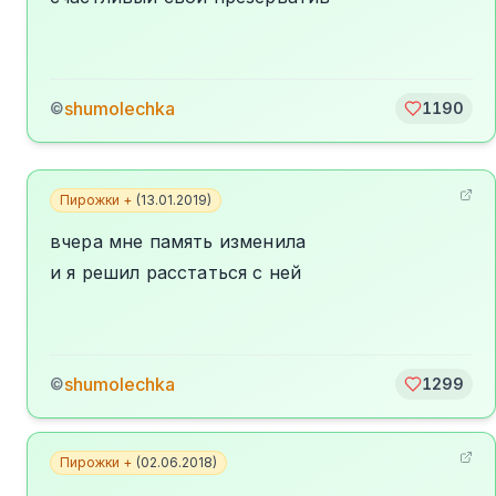
shumolechka
©
1190
Пирожки +
(
13.01.2019
)
вчера мне память изменила
и я решил расстаться с ней
shumolechka
©
1299
Пирожки +
(
02.06.2018
)