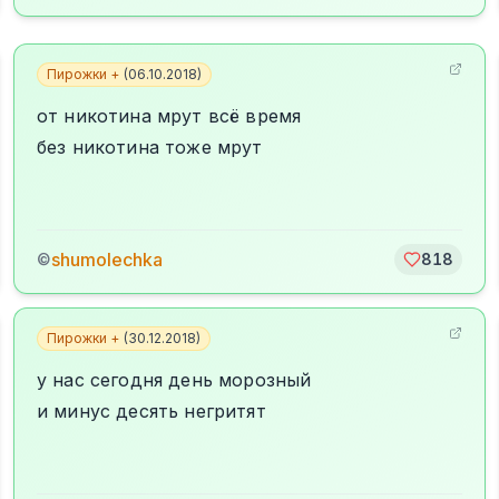
Пирожки +
(
06.10.2018
)
от никотина мрут всё время
без никотина тоже мрут
shumolechka
©
818
Пирожки +
(
30.12.2018
)
у нас сегодня день морозный
и минус десять негритят