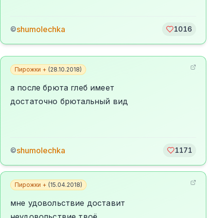
shumolechka
©
1016
Пирожки +
(
28.10.2018
)
а после брюта глеб имеет
достаточно брютальный вид
shumolechka
©
1171
Пирожки +
(
15.04.2018
)
мне удовольствие доставит
неудовольствие твоё