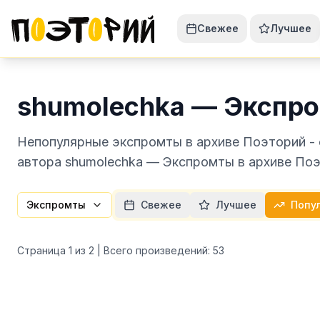
Свежее
Лучшее
shumolechka — Экспр
Непопулярные экспромты в архиве Поэторий - 
автора shumolechka — Экспромты в архиве Поэ
Экспромты
Свежее
Лучшее
Попу
Страница
1
из
2
| Всего произведений:
53