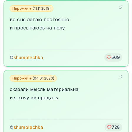
Пирожки +
(
11.11.2018
)
во сне летаю постоянно
и просыпаюсь на полу
shumolechka
©
569
Пирожки +
(
04.01.2020
)
сказали мысль материальна
и я хочу её продать
shumolechka
©
728