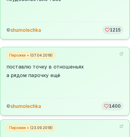
shumolechka
©
1215
Пирожки +
(
07.04.2018
)
поставлю точку в отношеньях
а рядом парочку ещё
shumolechka
©
1400
Пирожки +
(
23.09.2018
)