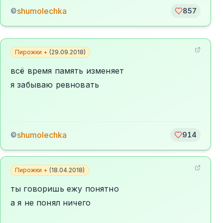
shumolechka
©
857
Пирожки +
(
29.09.2018
)
всё время память изменяет
я забываю ревновать
shumolechka
©
914
Пирожки +
(
18.04.2018
)
ты говоришь ежу понятно
а я не понял ничего