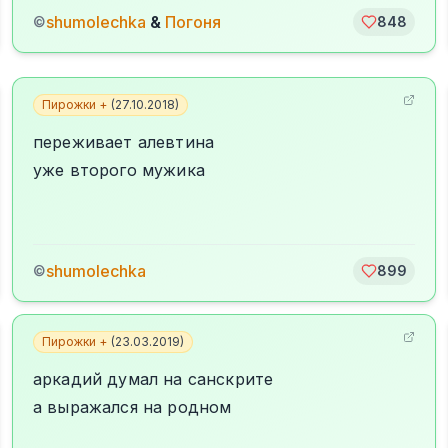
shumolechka
&
Погоня
©
848
Пирожки +
(
27.10.2018
)
переживает алевтина
уже второго мужика
shumolechka
©
899
Пирожки +
(
23.03.2019
)
аркадий думал на санскрите
а выражался на родном