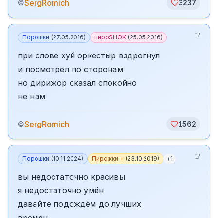
SergRomich
©
3237
Порошки
(
27.05.2016
)
пироSHOK
(
25.05.2016
)
при слове хуй оркестыр вздрогнул
и посмотрел по сторонам
но дирижор сказал спокойно
не нам
SergRomich
©
1562
Порошки
(
10.11.2024
)
Пирожки +
(
23.10.2019
)
+
1
вы недостаточно красивы
я недостаточно умён
давайте подождём до лучших
времён