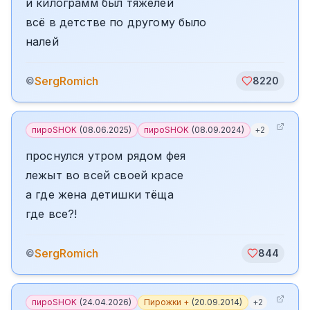
и килограмм был тяжелей
всё в детстве по другому было
налей
SergRomich
©
8220
пироSHOK
(
08.06.2025
)
пироSHOK
(
08.09.2024
)
+
2
проснулся утром рядом фея
лежыт во всей своей красе
а где жена детишки тёща
где все?!
SergRomich
©
844
пироSHOK
(
24.04.2026
)
Пирожки +
(
20.09.2014
)
+
2