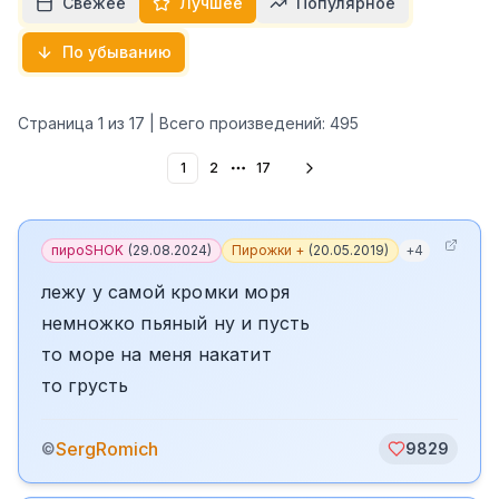
Свежее
Лучшее
Популярное
По убыванию
Страница
1
из
17
| Всего произведений:
495
1
2
17
More pages
пироSHOK
(
29.08.2024
)
Пирожки +
(
20.05.2019
)
+
4
лежу у самой кромки моря
немножко пьяный ну и пусть
то море на меня накатит
то грусть
SergRomich
©
9829