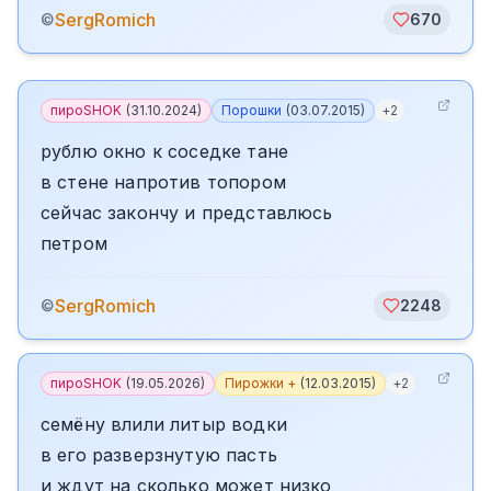
SergRomich
©
670
пироSHOK
(
31.10.2024
)
Порошки
(
03.07.2015
)
+
2
рублю окно к соседке тане
в стене напротив топором
сейчас закончу и представлюсь
петром
SergRomich
©
2248
пироSHOK
(
19.05.2026
)
Пирожки +
(
12.03.2015
)
+
2
семёну влили литыр водки
в его разверзнутую пасть
и ждут на сколько может низко