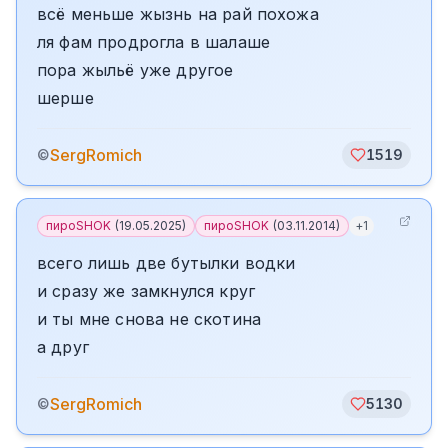
всё меньше жызнь на рай похожа
ля фам продрогла в шалаше
пора жыльё уже другое
шерше
SergRomich
©
1519
пироSHOK
(
19.05.2025
)
пироSHOK
(
03.11.2014
)
+
1
всего лишь две бутылки водки
и сразу же замкнулся круг
и ты мне снова не скотина
а друг
SergRomich
©
5130