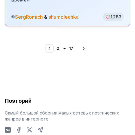
SergRomich
&
shumolechka
©
1283
1
2
17
More pages
Поэторий
Самый большой сборник малых сетевых поэтических
жанров в интернете.