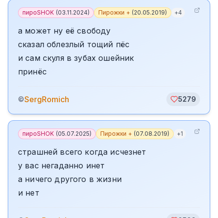
пироSHOK
(
03.11.2024
)
Пирожки +
(
20.05.2019
)
+
4
а может ну её свободу
сказал облезлый тощий пёс
и сам скуля в зубах ошейник
принёс
SergRomich
©
5279
пироSHOK
(
05.07.2025
)
Пирожки +
(
07.08.2019
)
+
1
страшней всего когда исчезнет
у вас негаданно инет
а ничего другого в жизни
и нет