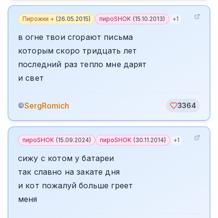
Пирожки +
(
26.05.2015
)
пироSHOK
(
15.10.2013
)
+
1
в огне твои сгорают письма
которым скоро тридцать лет
последний раз тепло мне дарят
и свет
SergRomich
©
3364
пироSHOK
(
15.09.2024
)
пироSHOK
(
30.11.2014
)
+
1
сижу с котом у батареи
так славно на закате дня
и кот пожалуй больше греет
меня