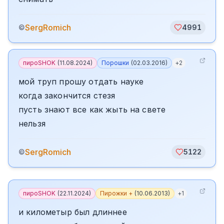
SergRomich
©
4991
пироSHOK
(
11.08.2024
)
Порошки
(
02.03.2016
)
+
2
мой труп прошу отдать науке
когда закончится стезя
пусть знают все как жыть на свете
нельзя
SergRomich
©
5122
пироSHOK
(
22.11.2024
)
Пирожки +
(
10.06.2013
)
+
1
и километыр был длиннее