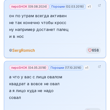
пироSHOK
(
09.08.2024
)
Порошки
(
02.03.2016
)
+
1
он по утрам всегда активен
не так конечно чтобы кросс
ну например достанет палец
и в нос
SergRomich
©
658
пироSHOK
(
04.05.2018
)
Порошки
(
17.10.2016
)
+
1
а что у вас с лица овалом
квадрат а вовсе не овал
а я лицо куда не надо
совал