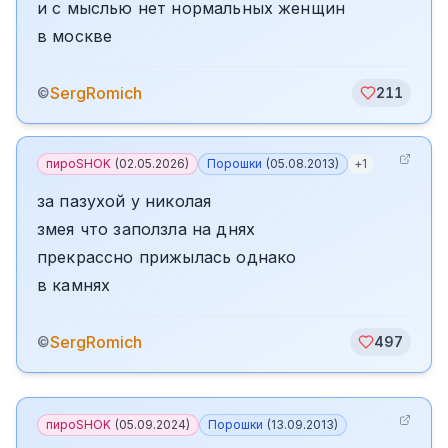
и с мыслью нет нормальных женщин
в москве
SergRomich
©
211
пироSHOK
(
02.05.2026
)
Порошки
(
05.08.2013
)
+
1
за пазухой у николая
змея что заползла на днях
прекрассно прижылась однако
в камнях
SergRomich
©
497
пироSHOK
(
05.09.2024
)
Порошки
(
13.09.2013
)