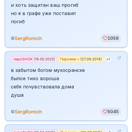
и хоть защитан ваш прогиб
но я в графе уже поставил
погиб
SergRomich
©
1059
пироSHOK
(
19.05.2022
)
Пирожки +
(
27.09.2014
)
+
1
в забытом богом мухосранске
былое тихо вороша
себя почувствовала дома
душа
SergRomich
©
5045