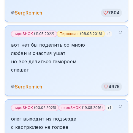
SergRomich
©
7804
пироSHOK
(
11.05.2022
)
Пирожки +
(
08.08.2016
)
+
1
вот нет бы поделить со мною
любви и счастия ушат
но все делиться гемороем
спешат
SergRomich
©
4975
пироSHOK
(
03.02.2025
)
пироSHOK
(
19.05.2016
)
+
1
олег выходит из подьезда
с кастрюлею на голове