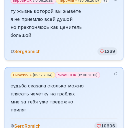
пироSHOK
(
10.06.2025
)
Пирожки +
(
20.08.2015
)
+
2
ту жызнь которой вы жывёте
я не приемлю всей душой
но преклоняюсь как ценитель
большой
SergRomich
©
1269
Пирожки +
(
09.12.2014
)
пироSHOK
(
12.08.2013
)
судьба сказала сколько можно
плясать чечётку на граблях
мне за тебя уже тревожно
приляг
SergRomich
©
10606