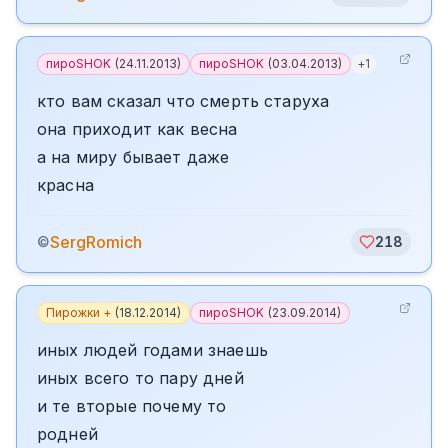
пироSHOK
(
24.11.2013
)
пироSHOK
(
03.04.2013
)
+
1
кто вам сказал что смерть старуха
она приходит как весна
а на миру бывает даже
красна
SergRomich
©
218
Пирожки +
(
18.12.2014
)
пироSHOK
(
23.09.2014
)
иных людей годами знаешь
иных всего то пару дней
и те вторые почему то
родней