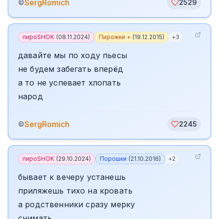
SergRomich
©
2529
пироSHOK
(
08.11.2024
)
Пирожки +
(
19.12.2015
)
+
3
давайте мы по ходу пьесы
не будем забегать вперёд
а то не успевает хлопать
народ
SergRomich
©
2245
пироSHOK
(
29.10.2024
)
Порошки
(
21.10.2016
)
+
2
бывает к вечеру устанешь
приляжешь тихо на кровать
а родственники сразу мерку
снимать