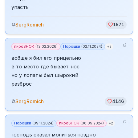
упасть
SergRomich
©
1571
пироSHOK
(
13.02.2026
)
Порошки
(
02.11.2024
)
+
2
вобще я бил его прицельно
в то место где бывает нос
но у лопаты был шырокий
разброс
SergRomich
©
4146
Порошки
(
09.11.2024
)
пироSHOK
(
06.09.2024
)
+
2
господь сказал молиться поздно