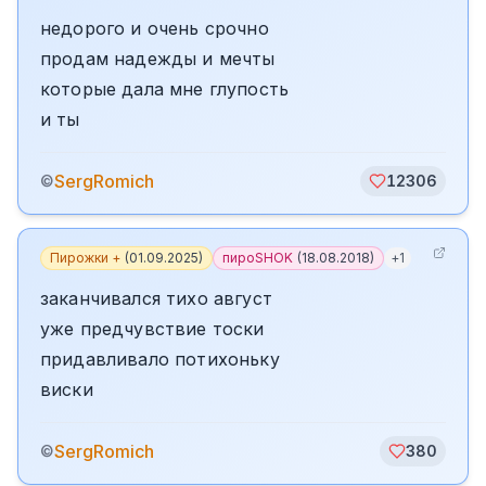
недорого и очень срочно
продам надежды и мечты
которые дала мне глупость
и ты
SergRomich
©
12306
Пирожки +
(
01.09.2025
)
пироSHOK
(
18.08.2018
)
+
1
заканчивался тихо август
уже предчувствие тоски
придавливало потихоньку
виски
SergRomich
©
380