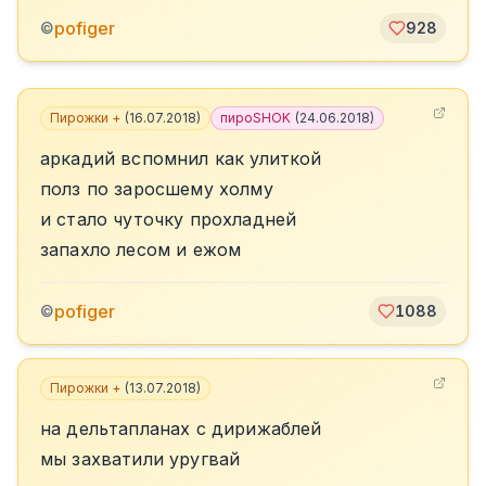
pofiger
©
928
Пирожки +
(
16.07.2018
)
пироSHOK
(
24.06.2018
)
аркадий вспомнил как улиткой
полз по заросшему холму
и стало чуточку прохладней
запахло лесом и ежом
pofiger
©
1088
Пирожки +
(
13.07.2018
)
на дельтапланах с дирижаблей
мы захватили уругвай