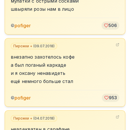
мулатки с острыми сосками
швыряли розы нам в лицо
pofiger
©
506
Пирожки +
(
09.07.2018
)
внезапно захотелось кофе
а был поганый каркаде
и я оксану ненавидеть
ещё немного больше стал
pofiger
©
953
Пирожки +
(
04.07.2018
)
неадекватен в сарафане