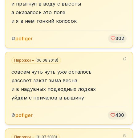
и прыгнул в воду с высоты
а оказалось это поле
и я в нём тонкий колосок
pofiger
©
302
Пирожки +
(
06.08.2018
)
совсем чуть чуть уже осталось
рассвет закат зима весна
и в надувных подводных лодках
уйдём с причалов в вышину
pofiger
©
430
Пирожки +
(
31.07.2018
)