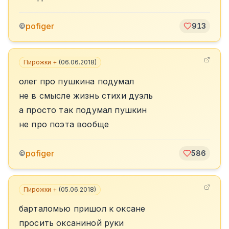
pofiger
©
913
Пирожки +
(
06.06.2018
)
олег про пушкина подумал
не в смысле жизнь стихи дуэль
а просто так подумал пушкин
не про поэта вообще
pofiger
©
586
Пирожки +
(
05.06.2018
)
бартaломью пришол к оксане
просить оксаниной руки