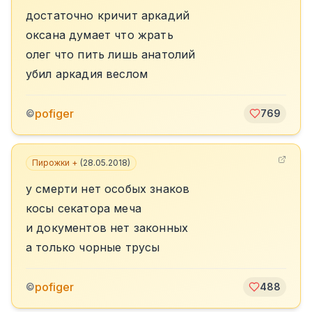
достаточно кричит аркадий
оксана думает что жрать
олег что пить лишь анатолий
убил аркадия веслом
pofiger
©
769
Пирожки +
(
28.05.2018
)
у смерти нет особых знаков
косы секатора меча
и документов нет законных
а только чорные трусы
pofiger
©
488