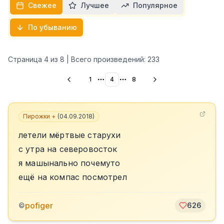
Свежее
Лучшее
Популярное
По убыванию
Страница
4
из
8
| Всего произведений:
233
1
4
8
More pages
More pages
Пирожки +
(
04.09.2018
)
летели мёртвые старухи
с утра на северовосток
я машынально почемуто
ещё на компас посмотрел
pofiger
©
626