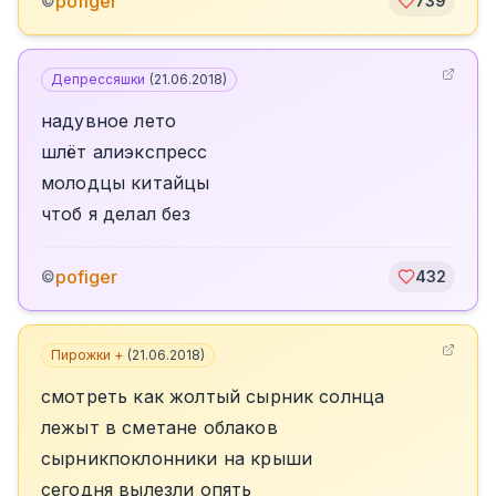
pofiger
©
739
Депрессяшки
(
21.06.2018
)
надувное лето
шлёт алиэкспресс
молодцы китайцы
чтоб я делал без
pofiger
©
432
Пирожки +
(
21.06.2018
)
смотреть как жолтый сырник солнца
лежыт в сметане облаков
сырникпоклонники на крыши
сегодня вылезли опять