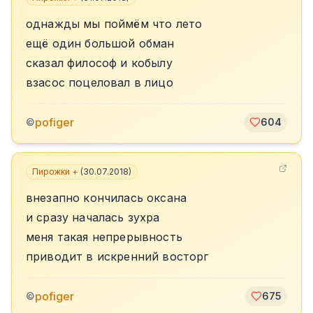
однажды мы поймём что лето
ещё один большой обман
сказал философ и кобылу
взасос поцеловал в лицо
pofiger
©
604
Пирожки +
(
30.07.2018
)
внезапно кончилась оксана
и сразу началась зухра
меня такая непрерывность
приводит в искренний восторг
pofiger
©
675