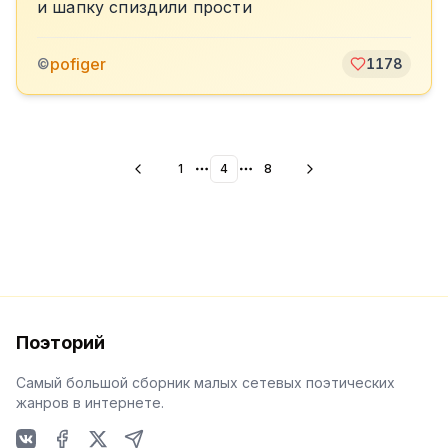
и шапку спиздили прости
pofiger
©
1178
1
4
8
More pages
More pages
Поэторий
Самый большой сборник малых сетевых поэтических
жанров в интернете.