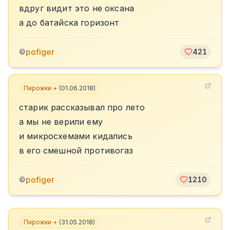
вдруг видит это не оксана
а до батайска горизонт
pofiger
©
421
Пирожки +
(
01.06.2018
)
старик рассказывал про лето
а мы не верили ему
и микросхемами кидались
в его смешной противогаз
pofiger
©
1210
Пирожки +
(
31.05.2018
)