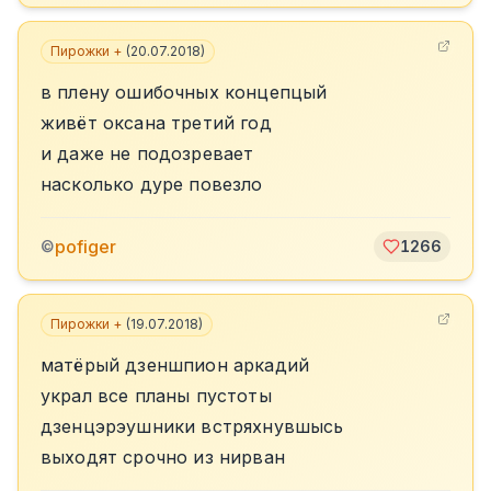
Пирожки +
(
20.07.2018
)
в плену ошибочных концепцый
живёт оксана третий год
и даже не подозревает
насколько дуре повезло
pofiger
©
1266
Пирожки +
(
19.07.2018
)
матёрый дзеншпион аркадий
украл все планы пустоты
дзенцэрэушники встряхнувшысь
выходят срочно из нирван