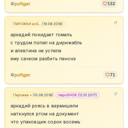
pofiger
©
132
ПИРОЖКИ из Б...
(
19.08.2018
)
аркадий покидает гомель
с трудом попал на дирижабль
и алевтина не успела
ему сачком разбить пенснэ
pofiger
©
71
Пирожки +
(
10.08.2018
)
пироSHOK
(
12.10.2017
)
аркадий роясь в вермишели
наткнулся ртом на документ
что упаковщик сорок восемь