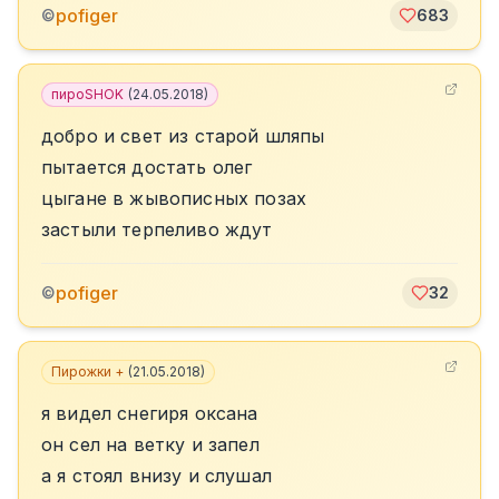
pofiger
©
683
пироSHOK
(
24.05.2018
)
добро и свет из старой шляпы
пытается достать олег
цыгане в жывописных позах
застыли терпеливо ждут
pofiger
©
32
Пирожки +
(
21.05.2018
)
я видел снегиря оксана
он сел на ветку и запел
а я стоял внизу и слушал