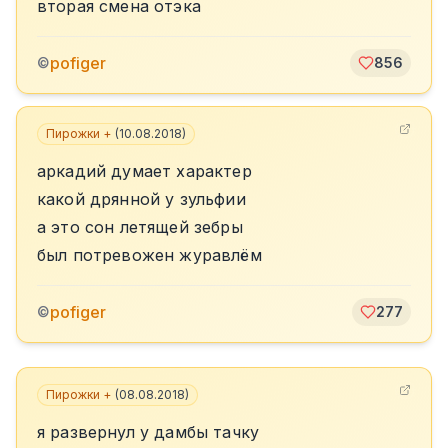
вторая смена отэка
pofiger
©
856
Пирожки +
(
10.08.2018
)
аркадий думает характер
какой дрянной у зульфии
а это сон летящей зебры
был потревожен журавлём
pofiger
©
277
Пирожки +
(
08.08.2018
)
я развернул у дамбы тачку