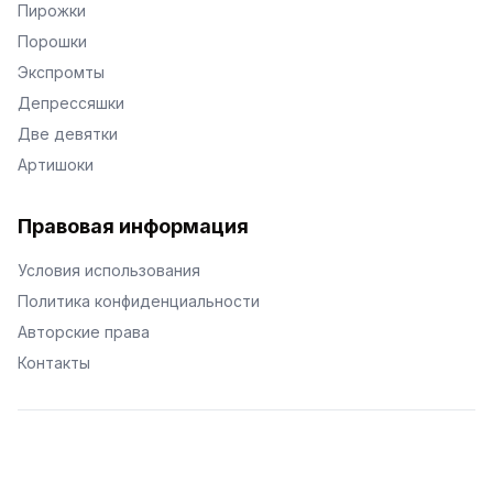
Пирожки
Порошки
Экспромты
Депрессяшки
Две девятки
Артишоки
Правовая информация
Условия использования
Политика конфиденциальности
Авторские права
Контакты
© Поэторий -
2026
•
Хиор
•
hior.ru
Сделано с любовью к малым поэтическим формам