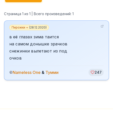
Страница
1
из
1
| Всего произведений:
1
Пирожки +
(
28.12.2020
)
в её глазах зима таится
на самом донышке зрачков
снежинки вылетают из под
очков
Nameless One
&
Тумми
©
247