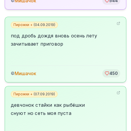
Мишачок
©
544
Пирожки +
(
04.09.2019
)
под дробь дождя вновь осень лету
зачитывает приговор
Мишачок
©
450
Пирожки +
(
07.09.2019
)
девчонок стайки как рыбёшки
снуют но сеть моя пуста