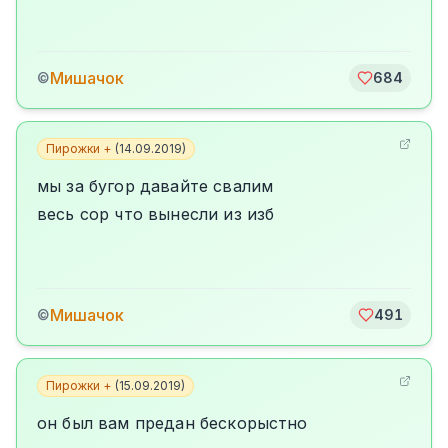
Мишачок
©
684
Пирожки +
(
14.09.2019
)
мы за бугор давайте свалим
весь сор что вынесли из изб
Мишачок
©
491
Пирожки +
(
15.09.2019
)
он был вам предан бескорыстно