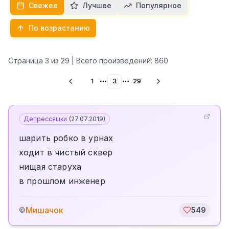
Свежее
Лучшее
Популярное
По возрастанию
Страница
3
из
29
| Всего произведений:
860
1
3
29
More pages
More pages
Депрессяшки
(
27.07.2019
)
шарить робко в урнах
ходит в чистый сквер
нищая старуха
в прошлом инженер
Мишачок
©
549