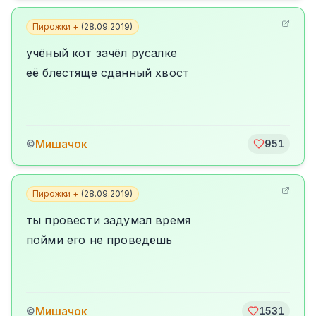
Пирожки +
(
28.09.2019
)
учёный кот зачёл русалке
её блестяще сданный хвост
Мишачок
©
951
Пирожки +
(
28.09.2019
)
ты провести задумал время
пойми его не проведёшь
Мишачок
©
1531