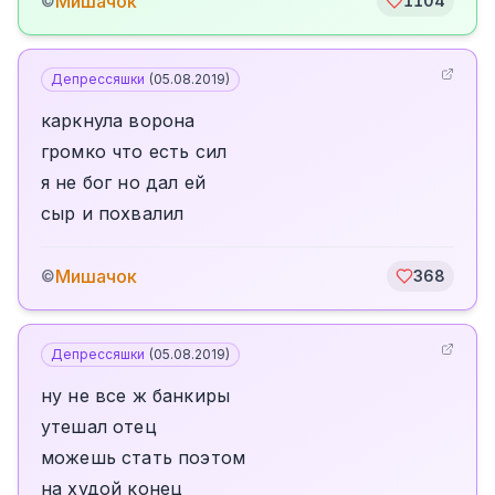
Мишачок
©
1104
Депрессяшки
(
05.08.2019
)
каркнула ворона
громко что есть сил
я не бог но дал ей
сыр и похвалил
Мишачок
©
368
Депрессяшки
(
05.08.2019
)
ну не все ж банкиры
утешал отец
можешь стать поэтом
на худой конец