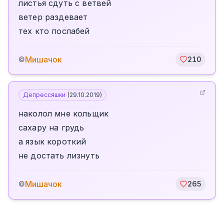
листья сдуть с ветвей
ветер раздевает
тех кто послабей
Мишачок
©
210
Депрессяшки
(
29.10.2019
)
наколол мне кольщик
сахару на грудь
а язык короткий
не достать лизнуть
Мишачок
©
265