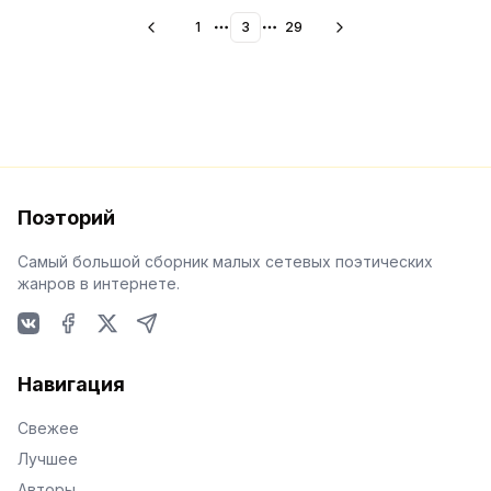
1
3
29
More pages
More pages
Поэторий
Самый большой сборник малых сетевых поэтических
жанров в интернете.
VKontakte
Facebook
X
Telegram
Навигация
Свежее
Лучшее
Авторы