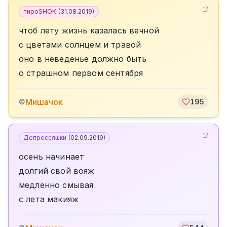
пироSHOK
(
31.08.2019
)
чтоб лету жизнь казалась вечной
с цветами солнцем и травой
оно в неведенье должно быть
о страшном первом сентября
Мишачок
©
195
Депрессяшки
(
02.09.2019
)
осень начинает
долгий свой вояж
медленно смывая
с лета макияж