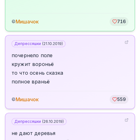
Мишачок
©
716
Депрессяшки
(
21.10.2019
)
почернело поле
кружит вороньё
то что осень сказка
полное враньё
Мишачок
©
559
Депрессяшки
(
26.10.2019
)
не дают деревья