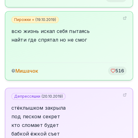
Пирожки +
(
19.10.2019
)
всю жизнь искал себя пытаясь
найти где спрятал но не смог
Мишачок
©
516
Депрессяшки
(
20.10.2019
)
стёклышком закрыла
под песком секрет
кто сломает будет
бабкой ёжкой съет