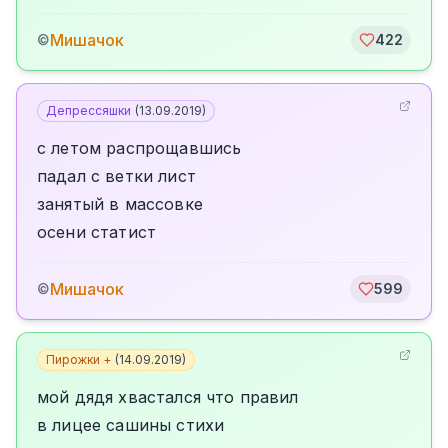
Мишачок
©
422
Депрессяшки
(
13.09.2019
)
с летом распрощавшись
падал с ветки лист
занятый в массовке
осени статист
Мишачок
©
599
Пирожки +
(
14.09.2019
)
мой дядя хвастался что правил
в лицее сашины стихи