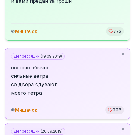
и вами предан за гроши
Мишачок
©
772
Депрессяшки
(
19.09.2019
)
осенью обычно
сильные ветра
со двора сдувают
моего петра
Мишачок
©
296
Депрессяшки
(
20.09.2019
)