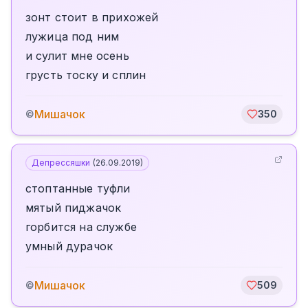
зонт стоит в прихожей
лужица под ним
и сулит мне осень
грусть тоску и сплин
Мишачок
©
350
Депрессяшки
(
26.09.2019
)
стоптанные туфли
мятый пиджачок
горбится на службе
умный дурачок
Мишачок
©
509