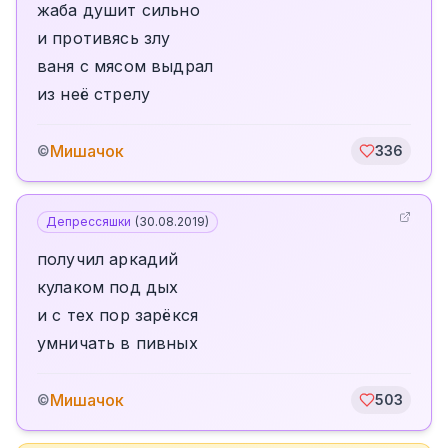
жаба душит сильно
и противясь злу
ваня с мясом выдрал
из неё стрелу
Мишачок
©
336
Депрессяшки
(
30.08.2019
)
получил аркадий
кулаком под дых
и с тех пор зарёкся
умничать в пивных
Мишачок
©
503