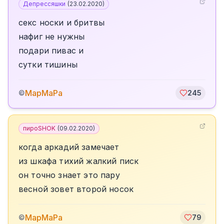
Депрессяшки
(
23.02.2020
)
секс носки и бритвы
нафиг не нужны
подари пивас и
сутки тишины
МарМаРа
©
245
пироSHOK
(
09.02.2020
)
когда аркадий замечает
из шкафа тихий жалкий писк
он точно знает это пару
весной зовет второй носок
МарМаРа
©
79