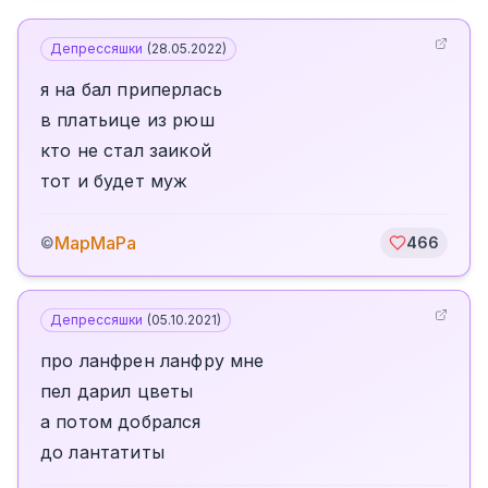
Депрессяшки
(
28.05.2022
)
я на бал приперлась
в платьице из рюш
кто не стал заикой
тот и будет муж
МарМаРа
©
466
Депрессяшки
(
05.10.2021
)
про ланфрен ланфру мне
пел дарил цветы
а потом добрался
до лантатиты