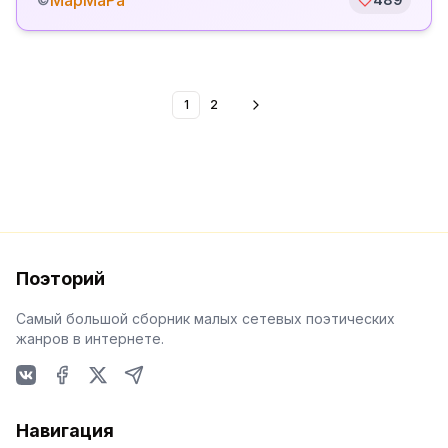
МарМаРа
1
2
Поэторий
Самый большой сборник малых сетевых поэтических
жанров в интернете.
VKontakte
Facebook
X
Telegram
Навигация