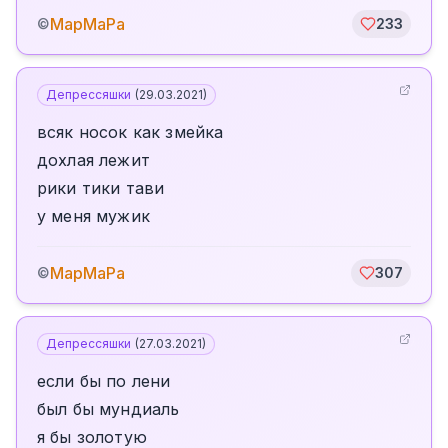
МарМаРа
©
233
Депрессяшки
(
29.03.2021
)
всяк носок как змейка
дохлая лежит
рики тики тави
у меня мужик
МарМаРа
©
307
Депрессяшки
(
27.03.2021
)
если бы по лени
был бы мундиаль
я бы золотую