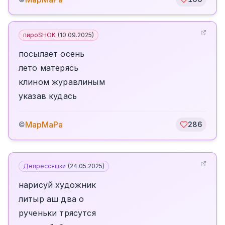
пироSHOK
(
10.09.2025
)
посылает осень
лето матерясь
клином журавлиным
указав кудась
МарМаРа
©
286
Депрессяшки
(
24.05.2025
)
нарисуй художник
литыр аш два о
рученьки трясутся