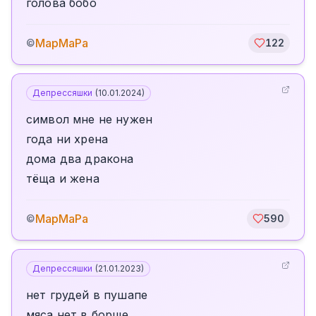
голова бобо
МарМаРа
©
122
Депрессяшки
(
10.01.2024
)
символ мне не нужен
года ни хрена
дома два дракона
тëща и жена
МарМаРа
©
590
Депрессяшки
(
21.01.2023
)
нет грудей в пушапе
мяса нет в борще