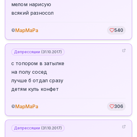
мелом нарисую
всякий разносол
МарМаРа
©
540
Депрессяшки
(
31.10.2017
)
с топором в затылке
на полу сосед
лучше б отдал сразу
детям куль конфет
МарМаРа
©
306
Депрессяшки
(
31.10.2017
)