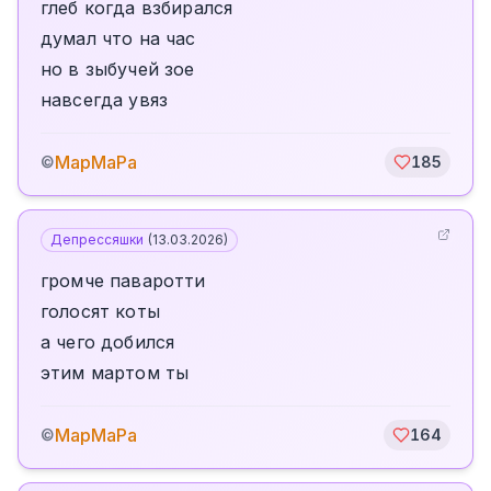
глеб когда взбирался
думал что на час
но в зыбучей зое
навсегда увяз
МарМаРа
©
185
Депрессяшки
(
13.03.2026
)
громче паваротти
голосят коты
а чего добился
этим мартом ты
МарМаРа
©
164