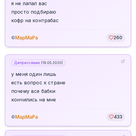
я не лапал вас
просто подбираю
кофр на контрабас
МарМаРа
©
260
Депрессяшки
(
19.05.2020
)
у меня один лишь
есть вопрос к стране
почему все бабки
кончились на мне
МарМаРа
©
433