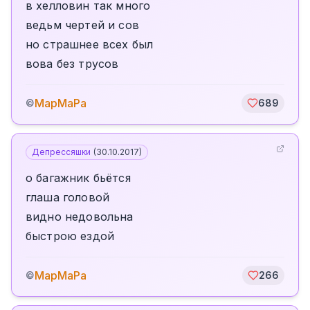
в хелловин так много
ведьм чертей и сов
но страшнее всех был
вова без трусов
МарМаРа
©
689
Депрессяшки
(
30.10.2017
)
о багажник бьётся
глаша головой
видно недовольна
быстрою ездой
МарМаРа
©
266