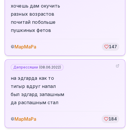
хочешь дам окучить
разных возрастов
почитай побольше
пушкиных фетов
МарМаРа
©
147
Депрессяшки
(
08.06.2022
)
на эдгарда как то
тигыр вдруг напал
был эдгард запашным
да распашным стал
МарМаРа
©
184