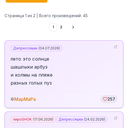
Страница
1
из
2
| Всего произведений:
45
1
2
Депрессяшки
(
04.07.2026
)
лето это солнце
шашлыки арбуз
и холмы на пляже
разных голых пуз
МарМаРа
©
257
пироSHOK
(
17.06.2026
)
Депрессяшки
(
24.02.2026
)