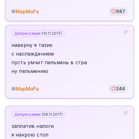
МарМаРа
©
687
Депрессяшки
(
10.11.2017
)
наверну я тазик
с наслаждением
пусть умчит пельмень в стра
ну пельмению
МарМаРа
©
244
Депрессяшки
(
06.11.2017
)
заплатив налоги
я накрою стол