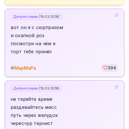
Депрессяшки
(
19.03.2018
)
вот он я с сюрпризом
и охапкой роз
посмотри на чём я
торт тебе принёс
МарМаРа
©
394
Депрессяшки
(
19.03.2018
)
не теряйте время
раздевайтесь мисс
путь через желудок
чересчур тернист