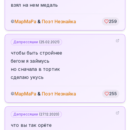
взял на нем медаль
МарМаРа
&
Поэт Незнайка
©
259
Депрессяшки
(
25.02.2021
)
чтобы быть стройнее
бегом я займусь
но сначала в тортик
сделаю укусь
МарМаРа
&
Поэт Незнайка
©
255
Депрессяшки
(
27.12.2020
)
что вы так орёте