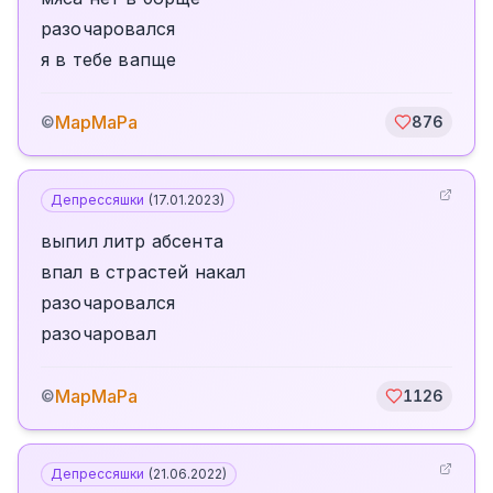
разочаровался
я в тебе вапще
МарМаРа
©
876
Депрессяшки
(
17.01.2023
)
выпил литр абсента
впал в страстей накал
разочаровался
разочаровал
МарМаРа
©
1126
Депрессяшки
(
21.06.2022
)