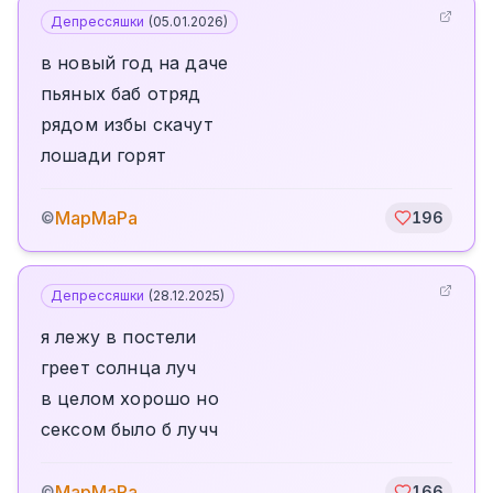
Депрессяшки
(
05.01.2026
)
в новый год на даче
пьяных баб отряд
рядом избы скачут
лошади горят
МарМаРа
©
196
Депрессяшки
(
28.12.2025
)
я лежу в постели
греет солнца луч
в целом хорошо но
сексом было б лучч
МарМаРа
©
166