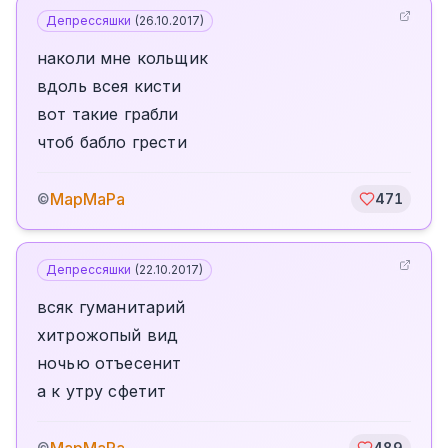
Депрессяшки
(
26.10.2017
)
наколи мне кольщик
вдоль всея кисти
вот такие грабли
чтоб бабло грести
МарМаРа
©
471
Депрессяшки
(
22.10.2017
)
всяк гуманитарий
хитрожопый вид
ночью отъесенит
а к утру сфетит
©
489