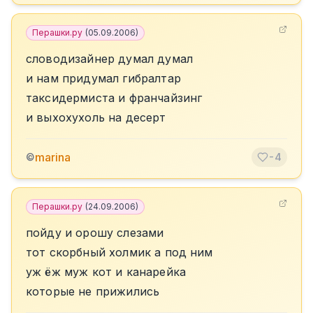
Перашки.ру
(
05.09.2006
)
словодизайнер думал думал
и нам придумал гибралтар
таксидермиста и франчайзинг
и выхохухоль на десерт
marina
©
-4
Перашки.ру
(
24.09.2006
)
пойду и орошу слезами
тот скорбный холмик а под ним
уж ёж муж кот и канарейка
которые не прижились