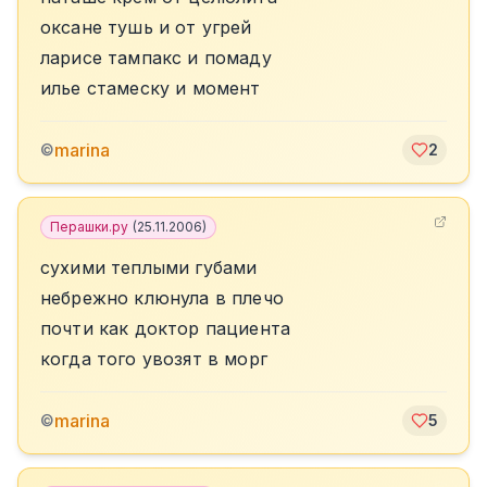
оксане тушь и от угрей
ларисе тампакс и помаду
илье стамеску и момент
marina
©
2
Перашки.ру
(
25.11.2006
)
сухими теплыми губами
небрежно клюнула в плечо
почти как доктор пациента
когда того увозят в морг
marina
©
5