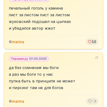
печальный гоголь у камина
лист за листом лист за листом
жуковский подошел на цыпках
и убедился автор жжот
marina
©
10
Перашки.ру
(
01.09.2006
)
да без сомнения мы боги
а раз мы боги то у нас
пупка быть в принципе не может
и пирсинг там не для богов
marina
©
-3