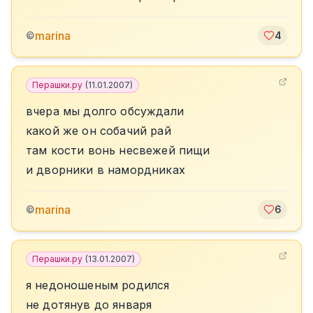
marina
©
4
Перашки.ру
(
11.01.2007
)
вчера мы долго обсуждали
какой же он собачий рай
там кости вонь несвежей пищи
и дворники в намордниках
marina
©
6
Перашки.ру
(
13.01.2007
)
я недоношеным родился
не дотянув до января