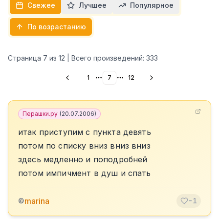
Свежее
Лучшее
Популярное
По возрастанию
Страница
7
из
12
| Всего произведений:
333
1
7
12
More pages
More pages
Перашки.ру
(
20.07.2006
)
итак приступим с пункта девять
потом по списку вниз вниз вниз
здесь медленно и поподробней
потом импичмент в душ и спать
marina
©
-1