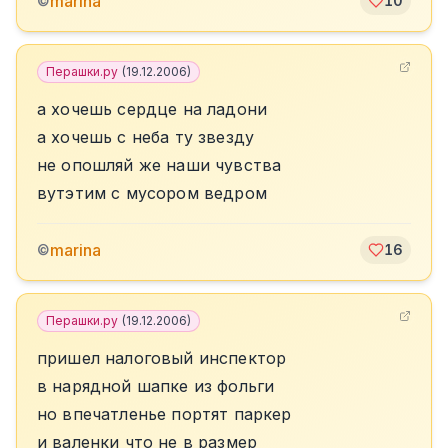
marina
©
10
Перашки.ру
(
19.12.2006
)
а хочешь сердце на ладони
а хочешь с неба ту звезду
не опошляй же наши чувства
вутэтим с мусором ведром
marina
©
16
Перашки.ру
(
19.12.2006
)
пришел налоговый инспектор
в нарядной шапке из фольги
но впечатленье портят паркер
и валенки что не в размер