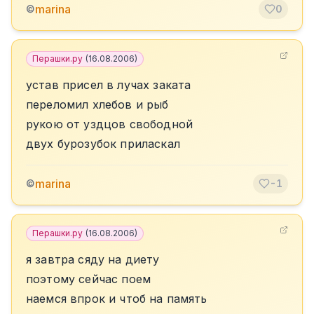
marina
©
0
Перашки.ру
(
16.08.2006
)
устав присел в лучах заката
переломил хлебов и рыб
рукою от уздцов свободной
двух бурозубок приласкал
marina
©
-1
Перашки.ру
(
16.08.2006
)
я завтра сяду на диету
поэтому сейчас поем
наемся впрок и чтоб на память