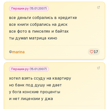
Перашки.ру
(
15.01.2007
)
все деньги собрались в кредитке
все книги собрались на диск
все фото в пикселях и байтах
ты думал матрица кино
marina
©
17
Перашки.ру
(
15.01.2007
)
хотел взять ссуду на квартиру
но банк под душу не дает
у бога конские проценты
и нет лицензии у джа