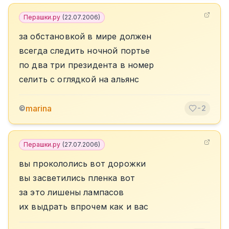
Перашки.ру
(
22.07.2006
)
за обстановкой в мире должен
всегда следить ночной портье
по два три президента в номер
селить с оглядкой на альянс
marina
©
-2
Перашки.ру
(
27.07.2006
)
вы прокололись вот дорожки
вы засветились пленка вот
за это лишены лампасов
их выдрать впрочем как и вас