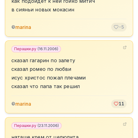
как подойдет к ней гойко митич
в сияньи новых мокасин
marina
©
-5
Перашки.ру
(
16.11.2006
)
сказал гагарин по залету
сказал ромео по любви
исус христос пожал плечами
сказал что папа так решил
marina
©
11
Перашки.ру
(
23.11.2006
)
наташе крем от целюлита