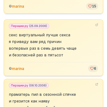
marina
©
15
Перашки.ру
(
25.09.2006
)
секс виртуальный лучше секса
я приведу вам ряд причин
вопервых раз в семь девять чаще
и безопасней раз в пятьсот
marina
©
6
Перашки.ру
(
06.10.2006
)
праматерь пил в сезонной спячке
и грезится как наяву