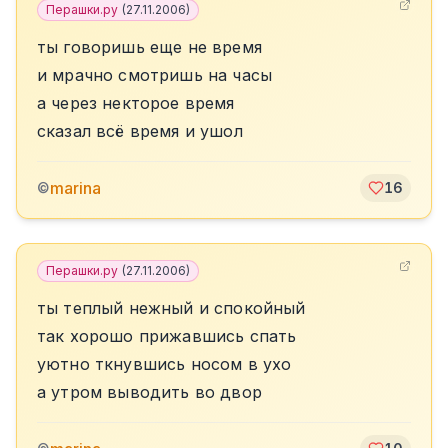
Перашки.ру
(
27.11.2006
)
ты говоришь еще не время
и мрачно смотришь на часы
а через некторое время
сказал всё время и ушол
marina
©
16
Перашки.ру
(
27.11.2006
)
ты теплый нежный и спокойный
так хорошо прижавшись спать
уютно ткнувшись носом в ухо
а утром выводить во двор