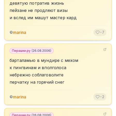
девятую потратив жизнь
пейзане не продляют визы
и вслед им машут мастер кард
marina
©
-7
Перашки.ру
(
26.08.2006
)
барталамью в мундире с мехом
к пингвинам и вполголоса
небрежно соблаговолите
перчатку на горячий снег
marina
©
-2
Перашки.ру
(
26.08.2006
)