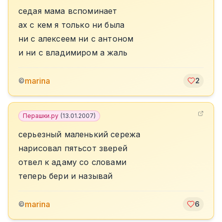
седая мама вспоминает
ах с кем я только ни была
ни с алексеем ни с антоном
и ни с владимиром а жаль
marina
©
2
Перашки.ру
(
13.01.2007
)
серьезный маленький сережа
нарисовал пятьсот зверей
отвел к адаму со словами
теперь бери и называй
marina
©
6