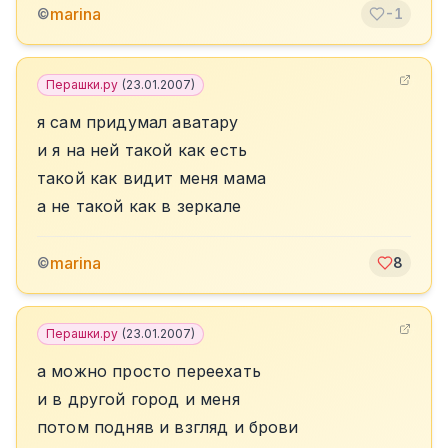
marina
©
-1
Перашки.ру
(
23.01.2007
)
я сам придумал аватару
и я на ней такой как есть
такой как видит меня мама
а не такой как в зеркале
marina
©
8
Перашки.ру
(
23.01.2007
)
а можно просто переехать
и в другой город и меня
потом подняв и взгляд и брови