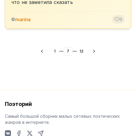
что не заметила сказать
marina
©
0
1
7
12
More pages
More pages
Поэторий
Самый большой сборник малых сетевых поэтических
жанров в интернете.