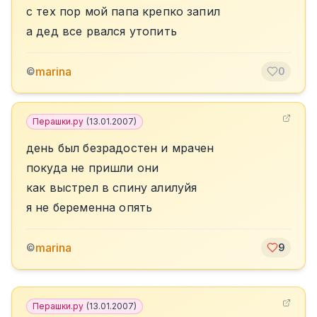
с тех пор мой папа крепко запил
а дед все рвался утопить
marina
©
0
Перашки.ру
(
13.01.2007
)
день был безрадостен и мрачен
покуда не пришли они
как выстрел в спину алилуйя
я не беременна опять
marina
©
9
Перашки.ру
(
13.01.2007
)