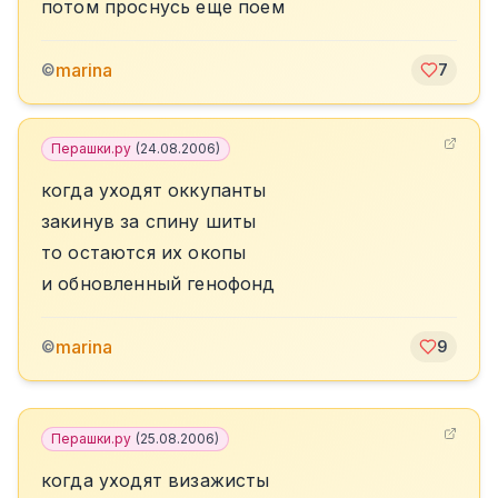
потом проснусь еще поем
marina
©
7
Перашки.ру
(
24.08.2006
)
когда уходят оккупанты
закинув за спину шиты
то остаются их окопы
и обновленный генофонд
marina
©
9
Перашки.ру
(
25.08.2006
)
когда уходят визажисты