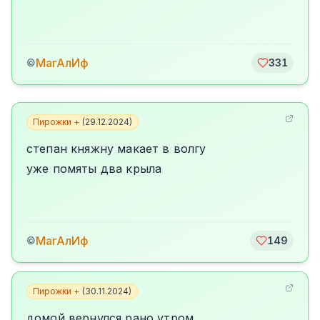
МагАлИф
©
331
Пирожки +
(
29.12.2024
)
степан княжну макает в волгу
уже помяты два крыла
МагАлИф
©
149
Пирожки +
(
30.11.2024
)
домой вернулся рано утром