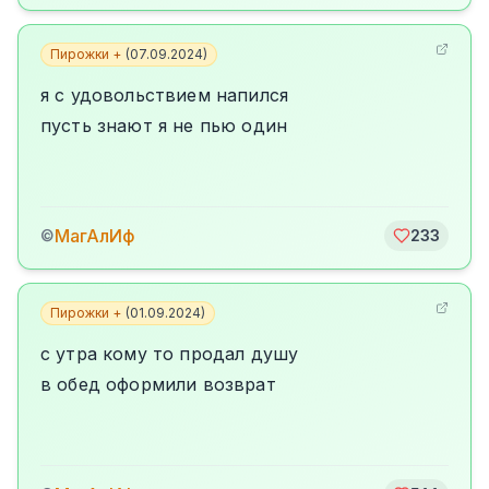
Пирожки +
(
07.09.2024
)
я с удовольствием напился
пусть знают я не пью один
МагАлИф
©
233
Пирожки +
(
01.09.2024
)
с утра кому то продал душу
в обед оформили возврат