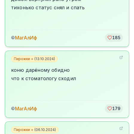
тихонько статус снял и спать
МагАлИф
©
185
Пирожки +
(
13.10.2024
)
коню дарёному обидно
что к стоматологу сходил
МагАлИф
©
179
Пирожки +
(
06.10.2024
)