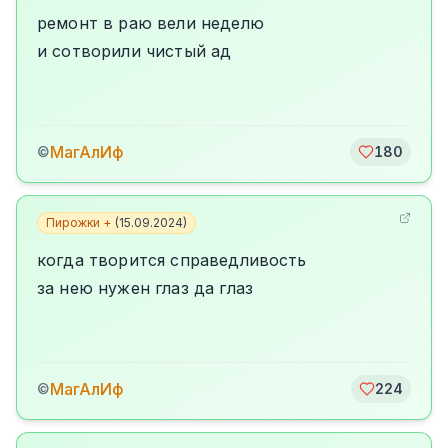
ремонт в раю вели неделю
и сотворили чистый ад
МагАлИф
©
180
Пирожки +
(
15.09.2024
)
когда творится справедливость
за нею нужен глаз да глаз
МагАлИф
©
224