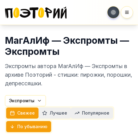
Мен
МагАлИф — Экспромты —
Экспромты
Экспромты автора МагАлИф — Экспромты в
архиве Поэторий - стишки: пирожки, порошки,
депрессяшки.
Экспромты
Свежее
Лучшее
Популярное
По убыванию