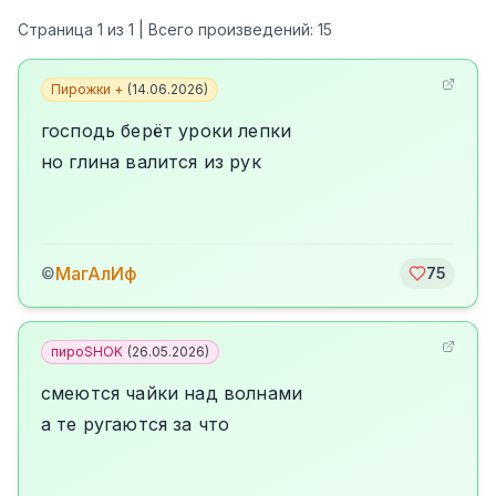
Страница
1
из
1
| Всего произведений:
15
Пирожки +
(
14.06.2026
)
господь берёт уроки лепки
но глина валится из рук
МагАлИф
©
75
пироSHOK
(
26.05.2026
)
смеются чайки над волнами
а те ругаются за что