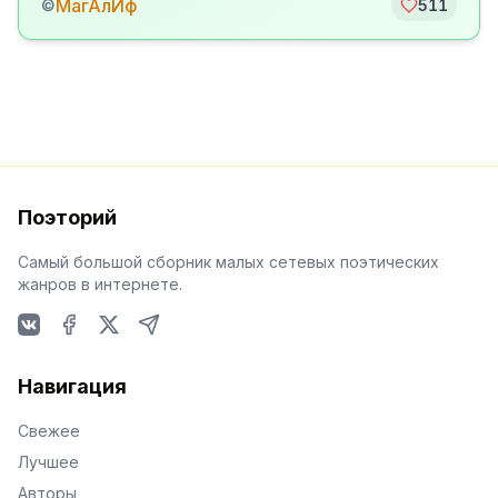
МагАлИф
©
511
Поэторий
Самый большой сборник малых сетевых поэтических
жанров в интернете.
VKontakte
Facebook
X
Telegram
Навигация
Свежее
Лучшее
Авторы