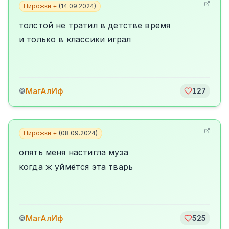
Пирожки +
(
14.09.2024
)
толстой не тратил в детстве время
и только в классики играл
МагАлИф
©
127
Пирожки +
(
08.09.2024
)
опять меня настигла муза
когда ж уймётся эта тварь
МагАлИф
©
525