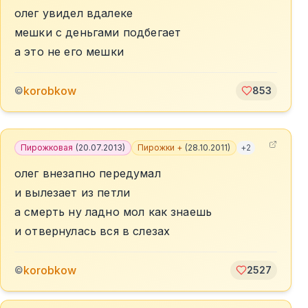
олег увидел вдалеке
мешки с деньгами подбегает
а это не его мешки
korobkow
©
853
Пирожковая
(
20.07.2013
)
Пирожки +
(
28.10.2011
)
+
2
олег внезапно передумал
и вылезает из петли
а смерть ну ладно мол как знаешь
и отвернулась вся в слезах
korobkow
©
2527