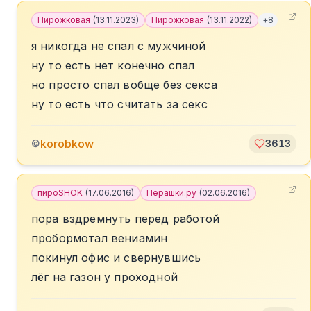
Пирожковая
(
13.11.2023
)
Пирожковая
(
13.11.2022
)
+
8
я никогда не спал с мужчиной
ну то есть нет конечно спал
но просто спал вобще без секса
ну то есть что считать за секс
korobkow
©
3613
пироSHOK
(
17.06.2016
)
Перашки.ру
(
02.06.2016
)
пора вздремнуть перед работой
пробормотал вениамин
покинул офис и свернувшись
лёг на газон у проходной