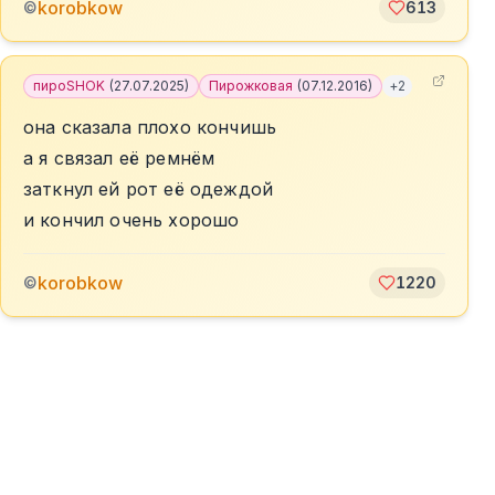
korobkow
©
613
пироSHOK
(
27.07.2025
)
Пирожковая
(
07.12.2016
)
+
2
она сказала плохо кончишь
а я связал её ремнём
заткнул ей рот её одеждой
и кончил очень хорошо
korobkow
©
1220