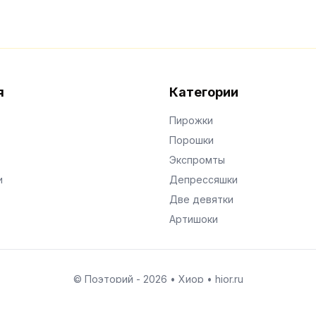
я
Категории
Пирожки
Порошки
Экспромты
и
Депрессяшки
Две девятки
Артишоки
© Поэторий -
2026
•
Хиор
•
hior.ru
Сделано с любовью к малым поэтическим формам