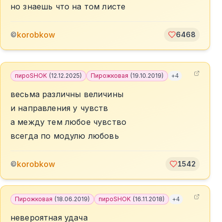
но знаешь что на том листе
korobkow
©
6468
пироSHOK
(
12.12.2025
)
Пирожковая
(
19.10.2019
)
+
4
весьма различны величины
и направления у чувств
а между тем любое чувство
всегда по модулю любовь
korobkow
©
1542
Пирожковая
(
18.06.2019
)
пироSHOK
(
16.11.2018
)
+
4
невероятная удача