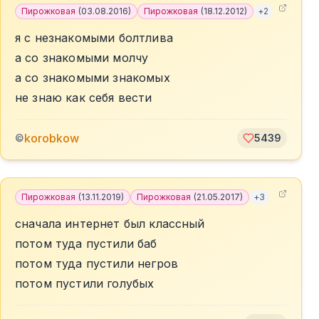
Пирожковая
(
03.08.2016
)
Пирожковая
(
18.12.2012
)
+
2
я с незнакомыми болтлива
а со знакомыми молчу
а со знакомыми знакомых
не знаю как себя вести
korobkow
©
5439
Пирожковая
(
13.11.2019
)
Пирожковая
(
21.05.2017
)
+
3
сначала интернет был классный
потом туда пустили баб
потом туда пустили негров
потом пустили голубых