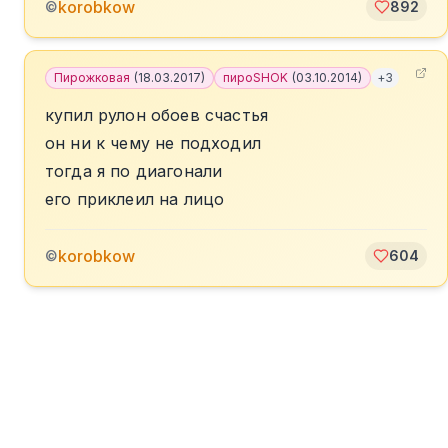
korobkow
©
892
Пирожковая
(
18.03.2017
)
пироSHOK
(
03.10.2014
)
+
3
купил рулон обоев счастья
он ни к чему не подходил
тогда я по диагонали
его приклеил на лицо
korobkow
©
604