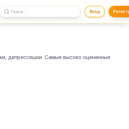
Вход
Регист
шки, депрессяшки. Самые высоко оцененные