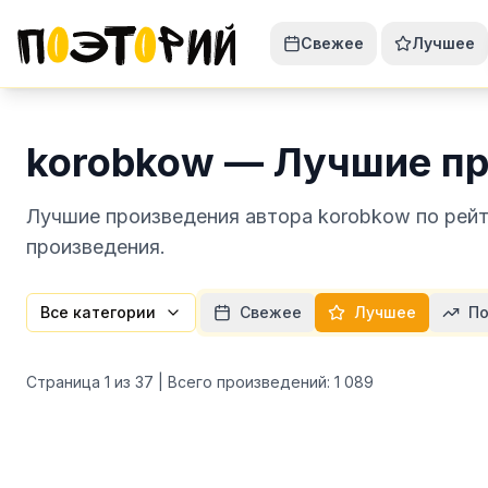
Свежее
Лучшее
korobkow — Лучшие п
Лучшие произведения автора korobkow по рейт
произведения.
Все категории
Свежее
Лучшее
По
Страница
1
из
37
| Всего произведений:
1 089