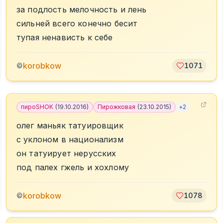
за подлость мелочность и лень
сильней всего конечно бесит
тупая ненависть к себе
korobkow
©
1071
пироSHOK
(
19.10.2016
)
Пирожковая
(
23.10.2015
)
+
2
олег маньяк татуировщик
с уклоном в национализм
он татуирует нерусских
под палех гжель и хохлому
korobkow
©
1078