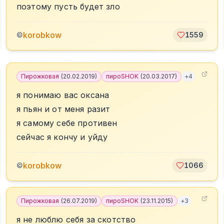
поэтому пусть будет зло
korobkow
©
1559
Пирожковая
(
20.02.2019
)
пироSHOK
(
20.03.2017
)
+
4
я понимаю вас оксана
я пьян и от меня разит
я самому себе противен
сейчас я кончу и уйду
korobkow
©
1066
Пирожковая
(
26.07.2019
)
пироSHOK
(
23.11.2015
)
+
3
я не люблю себя за скотство