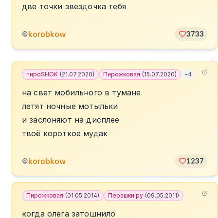
две точки звездочка тебя
korobkow
©
3733
пироSHOK
(
21.07.2020
)
Пирожковая
(
15.07.2020
)
+
4
на свет мобильного в тумане
летят ночные мотыльки
и заслоняют на дисплее
твоё короткое мудак
korobkow
©
1237
Пирожковая
(
01.05.2014
)
Перашки.ру
(
09.05.2011
)
когда олега затошнило