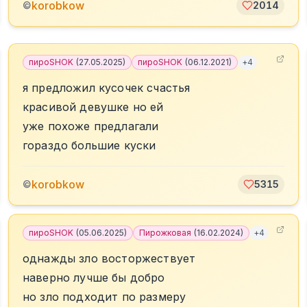
korobkow
©
2014
пироSHOK
(
27.05.2025
)
пироSHOK
(
06.12.2021
)
+
4
я предложил кусочек счастья
красивой девушке но ей
уже похоже предлагали
гораздо большие куски
korobkow
©
5315
пироSHOK
(
05.06.2025
)
Пирожковая
(
16.02.2024
)
+
4
однажды зло восторжествует
наверно лучше бы добро
но зло подходит по размеру