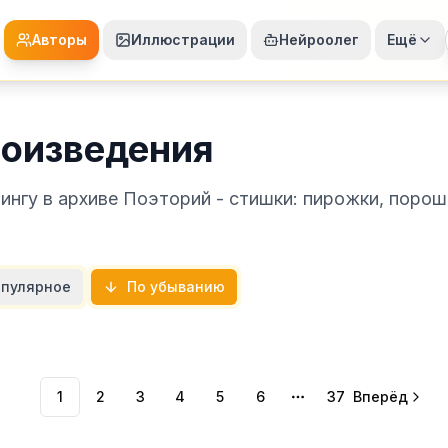
Авторы
Иллюстрации
Нейроолег
Ещё
роизведения
ингу в архиве Поэторий - стишки: пирожки, поро
пулярное
По убыванию
1
2
3
4
5
6
37
Вперёд
More pages