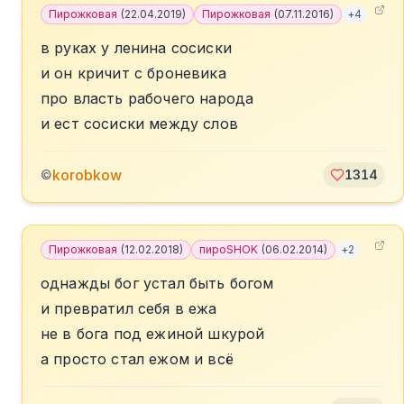
Пирожковая
(
22.04.2019
)
Пирожковая
(
07.11.2016
)
+
4
в руках у ленина сосиски
и он кричит с броневика
про власть рабочего народа
и ест сосиски между слов
korobkow
©
1314
Пирожковая
(
12.02.2018
)
пироSHOK
(
06.02.2014
)
+
2
однажды бог устал быть богом
и превратил себя в ежа
не в бога под ежиной шкурой
а просто стал ежом и всё