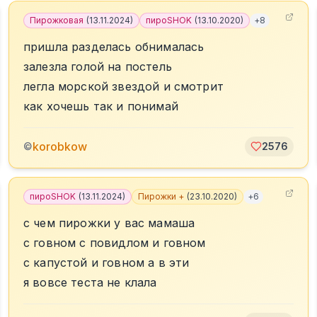
Пирожковая
(
13.11.2024
)
пироSHOK
(
13.10.2020
)
+
8
пришла разделась обнималась
залезла голой на постель
легла морской звездой и смотрит
как хочешь так и понимай
korobkow
©
2576
пироSHOK
(
13.11.2024
)
Пирожки +
(
23.10.2020
)
+
6
с чем пирожки у вас мамаша
с говном с повидлом и говном
с капустой и говном а в эти
я вовсе теста не клала