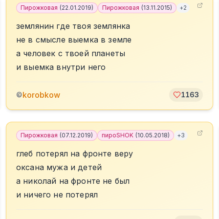
Пирожковая
(
22.01.2019
)
Пирожковая
(
13.11.2015
)
+
2
землянин где твоя землянка
не в смысле выемка в земле
а человек с твоей планеты
и выемка внутри него
korobkow
©
1163
Пирожковая
(
07.12.2019
)
пироSHOK
(
10.05.2018
)
+
3
глеб потерял на фронте веру
оксана мужа и детей
а николай на фронте не был
и ничего не потерял