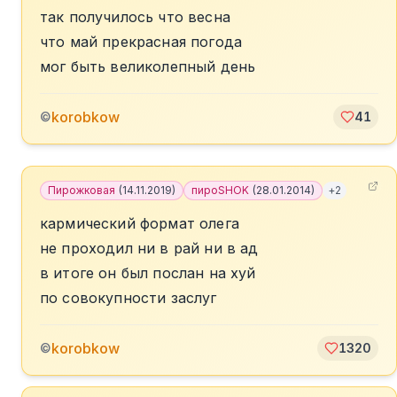
так получилось что весна
что май прекрасная погода
мог быть великолепный день
korobkow
©
41
Пирожковая
(
14.11.2019
)
пироSHOK
(
28.01.2014
)
+
2
кармический формат олега
не проходил ни в рай ни в ад
в итоге он был послан на хуй
по совокупности заслуг
korobkow
©
1320