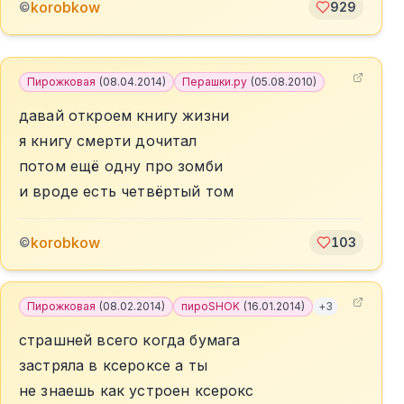
korobkow
©
929
Пирожковая
(
08.04.2014
)
Перашки.ру
(
05.08.2010
)
давай откроем книгу жизни
я книгу смерти дочитал
потом ещё одну про зомби
и вроде есть четвёртый том
korobkow
©
103
Пирожковая
(
08.02.2014
)
пироSHOK
(
16.01.2014
)
+
3
страшней всего когда бумага
застряла в ксероксе а ты
не знаешь как устроен ксерокс