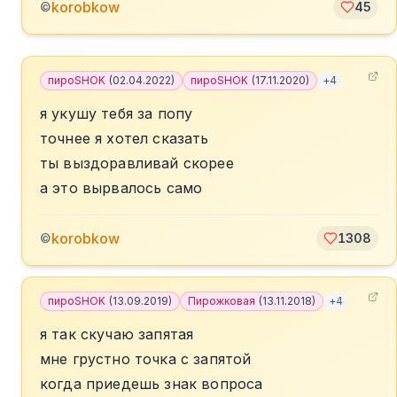
korobkow
©
45
пироSHOK
(
02.04.2022
)
пироSHOK
(
17.11.2020
)
+
4
я укушу тебя за попу
точнее я хотел сказать
ты выздоравливай скорее
а это вырвалось само
korobkow
©
1308
пироSHOK
(
13.09.2019
)
Пирожковая
(
13.11.2018
)
+
4
я так скучаю запятая
мне грустно точка с запятой
когда приедешь знак вопроса