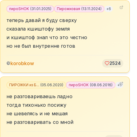
пироSHOK
(
31.01.2025
)
Пирожковая
(
13.11.2024
)
+
6
теперь давай я буду сверху
сказала кшиштофу земля
и кшиштоф знал что это честно
но не был внутренне готов
korobkow
©
2524
ПИРОЖКИ из Б...
(
05.06.2020
)
пироSHOK
(
08.06.2016
)
+
5
не разговариваешь ладно
тогда тихонько посижу
не шевелясь и не мешая
не разговаривать со мной