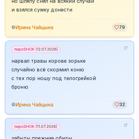
но шляпу снял на всякий случай
и взялся сумку донести
Ирина Чайцына
©
79
пироSHOK
(
12.07.2026
)
нарвал травы корове зорьке
случайно всё скормил коню
с тех пор ношу под телогрейкой
броню
Ирина Чайцына
©
32
пироSHOK
(
11.07.2026
)
забыты прежние обиды