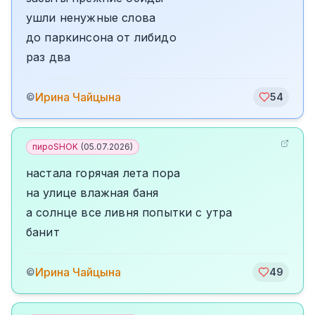
ушли ненужные слова
до паркинсона от либидо
раз два
Ирина Чайцына
©
54
пироSHOK
(
05.07.2026
)
настала горячая лета пора
на улице влажная баня
а солнце все ливня попытки с утра
банит
Ирина Чайцына
©
49