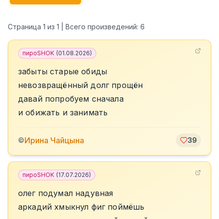
Страница
1
из
1
| Всего произведений:
6
пироSHOK
(
01.08.2026
)
забыты старые обиды
невозвращённый долг прощён
давай попробуем сначала
и обижать и занимать
Ирина Чайцына
©
39
пироSHOK
(
17.07.2026
)
олег подумал надувная
аркадий хмыкнул фиг поймёшь