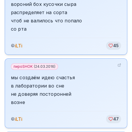
вороний бох кусочки сыра
распределяет на сорта
чтоб не валилось что попало
со рта
iLTi
©
45
пироSHOK
(
24.03.2016
)
мы создаём идею счастья
в лаборатории во сне
не доверяя посторонней
возне
iLTi
©
47