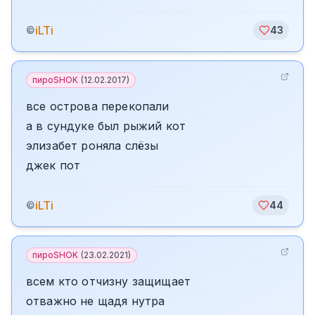
iLTi
©
43
пироSHOK
(
12.02.2017
)
все острова перекопали
а в сундуке был рыжий кот
элизабет роняла слёзы
джек пот
iLTi
©
44
пироSHOK
(
23.02.2021
)
всем кто отчизну защищает
отважно не щадя нутра