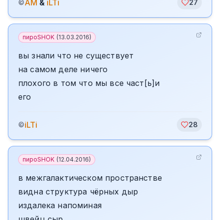
AM
&
iLTi
©
27
пироSHOK
(
13.03.2016
)
вы знали что не существует
на самом деле ничего
плохого в том что мы все част[ь]и
его
iLTi
©
28
пироSHOK
(
12.04.2016
)
в межгалактическом пространстве
видна структура чёрных дыр
издалека напоминая
швейц сыр