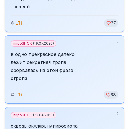
трезвей
iLTi
©
37
пироSHOK
(
19.07.2026
)
в одно прекрасное далёко
лежит секретная тропа
оборвалась на этой фразе
стропа
iLTi
©
38
пироSHOK
(
27.04.2016
)
сквозь окуляры микроскопа