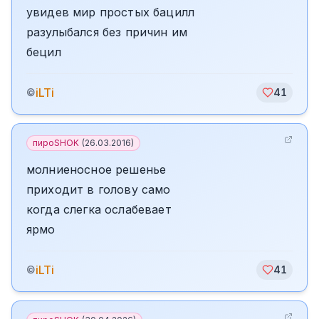
увидев мир простых бацилл
разулыбался без причин им
бецил
iLTi
©
41
пироSHOK
(
26.03.2016
)
молниеносное решенье
приходит в голову само
когда слегка ослабевает
ярмо
iLTi
©
41