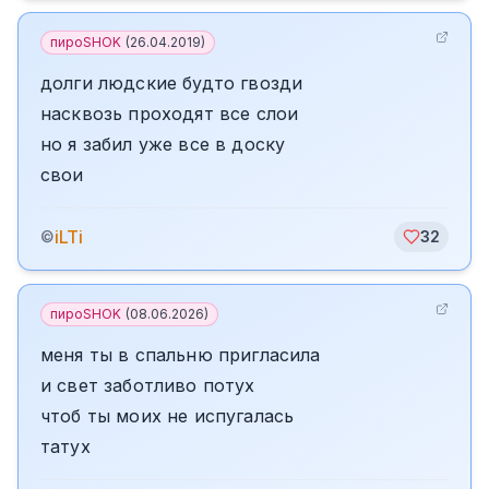
пироSHOK
(
26.04.2019
)
долги людские будто гвозди
насквозь проходят все слои
но я забил уже все в доску
свои
iLTi
©
32
пироSHOK
(
08.06.2026
)
меня ты в спальню пригласила
и свет заботливо потух
чтоб ты моих не испугалась
татух