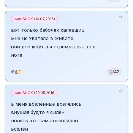
пироSHOK
(
10.07.2016
)
вот только бабочек халявщиц
мне не хватало в животе
они всё жрут а я стремлюсь к пол
ноте
iLTi
©
43
пироSHOK
(
29.05.2016
)
в меня вселенные вселялись
внушая будто я силён
понять что сам аналогично
вселён