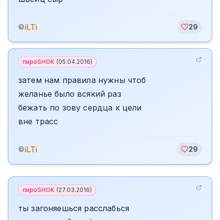
iLTi
©
29
пироSHOK
(
05.04.2016
)
затем нам правила нужны чтоб
желанье было всякий раз
бежать по зову сердца к цели
вне трасс
iLTi
©
29
пироSHOK
(
27.03.2016
)
ты загоняешься расслабься