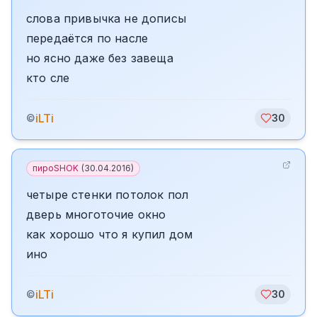
слова привычка не дописы
передаётся по насле
но ясно даже без завеща
кто сле
iLTi
©
30
пироSHOK
(
30.04.2016
)
четыре стенки потолок пол
дверь многоточие окно
как хорошо что я купил дом
ино
iLTi
©
30