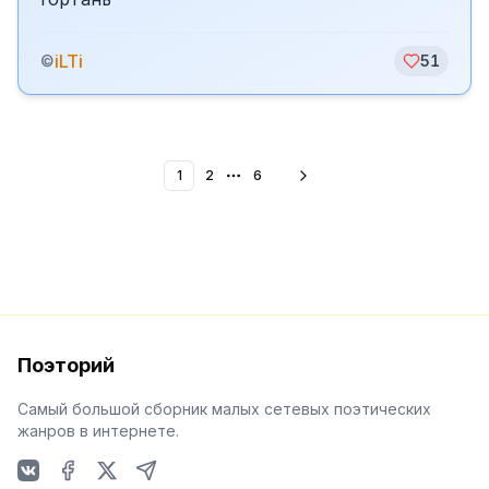
iLTi
©
51
1
2
6
More pages
Поэторий
Самый большой сборник малых сетевых поэтических
жанров в интернете.