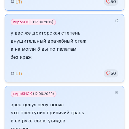
iLTi
©
50
пироSHOK
(
17.08.2016
)
у вас же докторская степень
внушительный врачебный стаж
а не могли б вы по палатам
без краж
iLTi
©
50
пироSHOK
(
12.09.2020
)
арес целуя зену понял
что преступил приличий грань
в её руке свою увидев
гортань