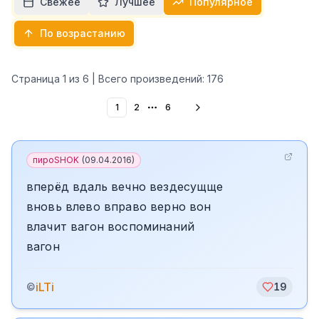
Свежее
Лучшее
Популярное
По возрастанию
Страница
1
из
6
| Всего произведений:
176
1
2
6
More pages
пироSHOK
(
09.04.2016
)
вперёд вдаль вечно вездесущще
вновь влево вправо верно вон
влачит вагон воспоминаний
вагон
iLTi
©
19