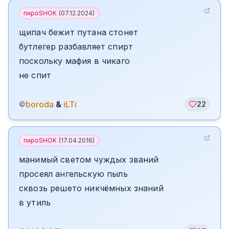
пироSHOK
(
07.12.2024
)
щипач бежит путана стонет
бутлегер разбавляет спирт
поскольку мафия в чикаго
не спит
boroda
&
iLTi
©
22
пироSHOK
(
17.04.2016
)
манимый светом чуждых званий
просеял ангельскую пыль
сквозь решето никчёмных знаний
в утиль