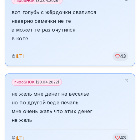
пироSHOK
(
30.04.2026
)
вот голубь с жёрдочки свалился
наверно семечки не те
а может те раз очутился
в коте
iLTi
©
43
пироSHOK
(
28.04.2022
)
не жаль мне денег на веселье
но по другой беде печаль
мне очень жаль что этих денег
не жаль
iLTi
©
43