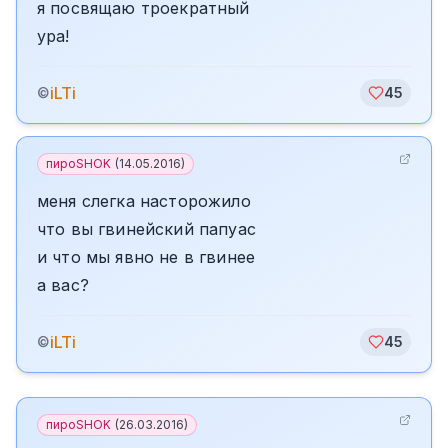
я посвящаю троекратный
ура!
iLTi
©
45
пироSHOK
(
14.05.2016
)
меня слегка насторожило
что вы гвинейский папуас
и что мы явно не в гвинее
а вас?
iLTi
©
45
пироSHOK
(
26.03.2016
)