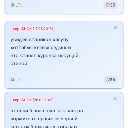
iLTi
©
35
пироSHOK
(
17.06.2018
)
увидев стариков халупу
хоттабыч клялся сединой
что станет курочка несущей
стеной
iLTi
©
35
пироSHOK
(
28.09.2021
)
ах если б знал олег что завтра
кормить отправится червей
сегодня б выглядел гораздо