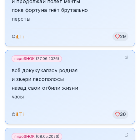
и продолжай полёт мечты
пока фортуна гнёт брутально
персты
iLTi
©
29
пироSHOK
(
27.06.2026
)
всё докукукалась родная
и звери лесополосы
назад свои отбили жизни
часы
iLTi
©
30
пироSHOK
(
08.05.2026
)