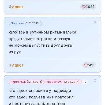
Идиот
©
1022
Порошки
(
01.11.2016
)
кружась в рутинном ритме вальса
предательств страхов и разлук
не можем выпустить друг друга
из рук
Идиот
©
583
пироSHOK
(
12.12.2016
)
пироSHOK
(
22.04.2014
)
+
2
кто здесь спросил я у подъезда
кто здесь подъезд мне повторил
и протянул ладонь холодных