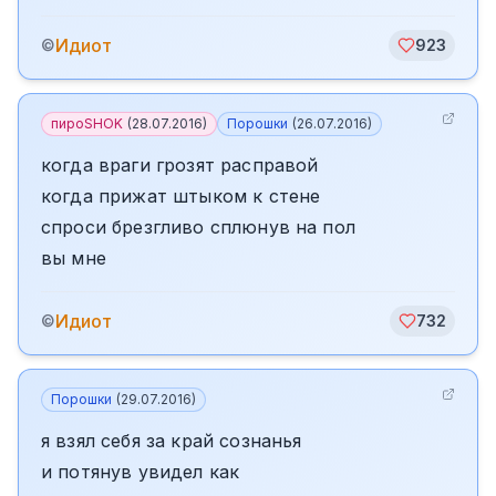
Идиот
©
923
пироSHOK
(
28.07.2016
)
Порошки
(
26.07.2016
)
когда враги грозят расправой
когда прижат штыком к стене
спроси брезгливо сплюнув на пол
вы мне
Идиот
©
732
Порошки
(
29.07.2016
)
я взял себя за край сознанья
и потянув увидел как