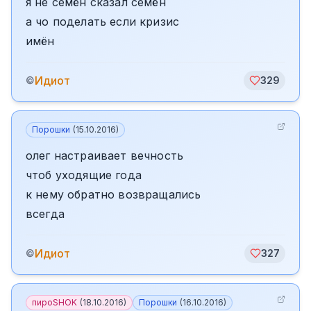
я не семён сказал семён
а чо поделать если кризис
имён
Идиот
©
329
Порошки
(
15.10.2016
)
олег настраивает вечность
чтоб уходящие года
к нему обратно возвращались
всегда
Идиот
©
327
пироSHOK
(
18.10.2016
)
Порошки
(
16.10.2016
)