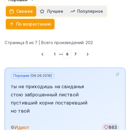
Свежее
Лучшее
Популярное
По возрастанию
Страница
6
из
7
| Всего произведений:
202
1
6
7
More pages
Порошки
(
06.06.2016
)
ты не приходишь на свиданья
стою заброшенный листвой
пустивший корни постаревший
но твой
Идиот
©
863