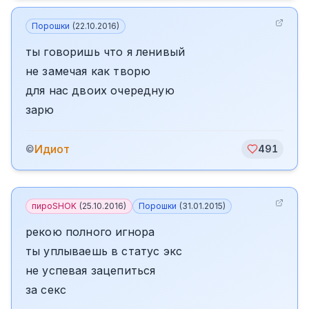
Порошки
(
22.10.2016
)
ты говоришь что я ленивый
не замечая как творю
для нас двоих очередную
зарю
Идиот
©
491
пироSHOK
(
25.10.2016
)
Порошки
(
31.01.2015
)
рекою полного игнора
ты уплываешь в статус экс
не успевая зацепиться
за секс