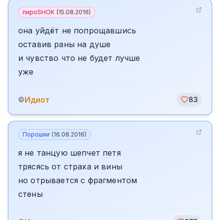
пироSHOK
(
15.08.2016
)
она уйдёт не попрощавшись
оставив раны на душе
и чувство что не будет лучше
уже
Идиот
©
83
Порошки
(
16.08.2016
)
я не танцую шепчет петя
трясясь от страха и вины
но отрывается с фрагментом
стены