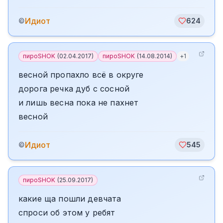
Идиот
©
624
пироSHOK
(
02.04.2017
)
пироSHOK
(
14.08.2014
)
+
1
весной пропахло всё в округе
дорога речка дуб с сосной
и лишь весна пока не пахнет
весной
Идиот
©
545
пироSHOK
(
25.09.2017
)
какие ща пошли девчата
спроси об этом у ребят