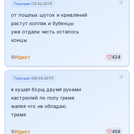
Порошки
(
13.02.2017
)
от пошлых шуток и кривляний
растут колпак и бубенцы
уже отдали честь осталось
концы
Идиот
©
424
Порошки
(
09.03.2017
)
я кушал борщ двумя руками
кастрюлей по полу гремя
жалея что не обладаю
тремя
Идиот
©
458