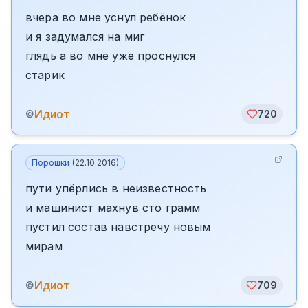
вчера во мне уснул ребёнок
и я задумался на миг
глядь а во мне уже проснулся
старик
Идиот
©
720
Порошки
(
22.10.2016
)
пути упёрлись в неизвестность
и машинист махнув сто грамм
пустил состав навстречу новым
мирам
Идиот
©
709