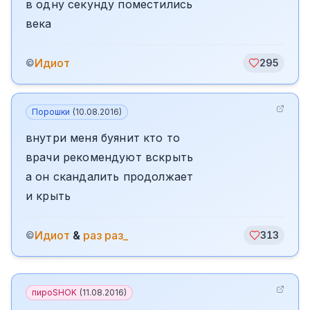
в одну секунду поместились
века
Идиот
©
295
Порошки
(
10.08.2016
)
внутри меня буянит кто то
врачи рекомендуют вскрыть
а он скандалить продолжает
и крыть
Идиот
&
раз раз_
©
313
пироSHOK
(
11.08.2016
)