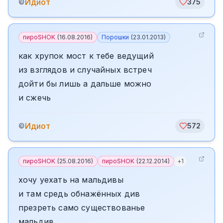
Идиот
©
375
пироSHOK
(
16.08.2016
)
Порошки
(
23.01.2013
)
как хрупок мост к тебе ведущий
из взглядов и случайных встреч
дойти бы лишь а дальше можно
и сжечь
Идиот
©
572
пироSHOK
(
25.08.2016
)
пироSHOK
(
22.12.2014
)
+
1
хочу уехать на мальдивы
и там средь обнажённых див
презреть само существованье
мальдив