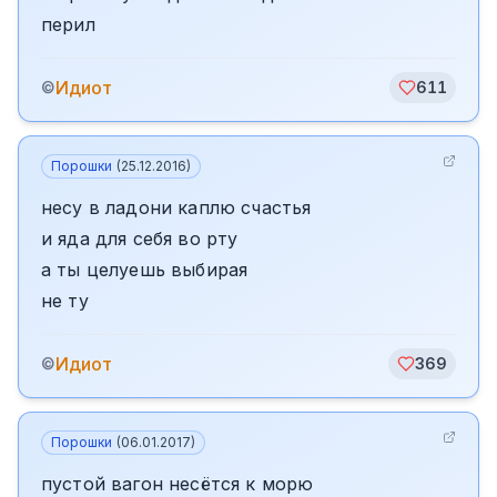
перил
Идиот
©
611
Порошки
(
25.12.2016
)
несу в ладони каплю счастья
и яда для себя во рту
а ты целуешь выбирая
не ту
Идиот
©
369
Порошки
(
06.01.2017
)
пустой вагон несётся к морю