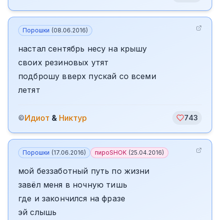
Порошки
(
08.06.2016
)
настал сентябрь несу на крышу
своих резиновых утят
подброшу вверх пускай со всеми
летят
Идиот
&
Никтур
©
743
Порошки
(
17.06.2016
)
пироSHOK
(
25.04.2016
)
мой беззаботный путь по жизни
завёл меня в ночную тишь
где и закончился на фразе
эй слышь