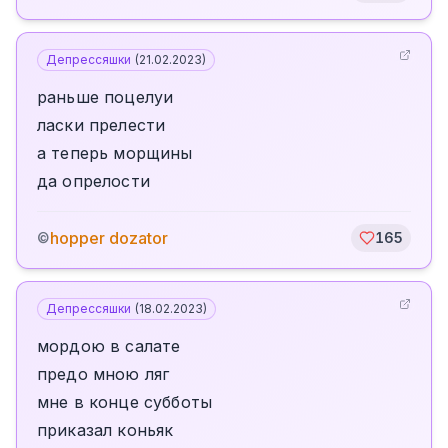
Депрессяшки
(
21.02.2023
)
раньше поцелуи
ласки прелести
а теперь морщины
да опрелости
hopper dozator
©
165
Депрессяшки
(
18.02.2023
)
мордою в салате
предо мною ляг
мне в конце субботы
приказал коньяк