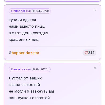
Депрессяшки
(
16.04.2023
)
куличи едятся
нами вместо пицц
в этот день сегодня
крашенных яиц
hopper dozator
©
212
Депрессяшки
(
12.04.2023
)
я устал от ваших
глаша челюстей
не могли б заткнуть вы
ваш вулкан страстей