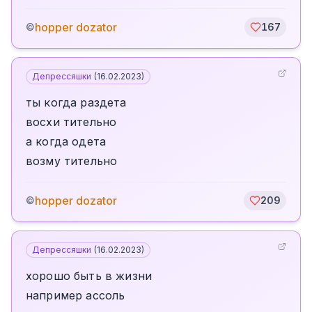
hopper dozator
©
167
Депрессяшки
(
16.02.2023
)
ты когда раздета
восхи тительно
а когда одета
возму тительно
hopper dozator
©
209
Депрессяшки
(
16.02.2023
)
хорошо быть в жизни
например ассоль