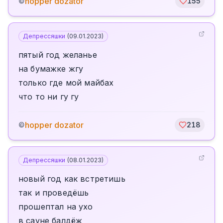
hopper dozator
©
155
Депрессяшки
(
09.01.2023
)
пятый год желанье
на бумажке жгу
только где мой майбах
что то ни гу гу
hopper dozator
©
218
Депрессяшки
(
08.01.2023
)
новый год как встретишь
так и проведёшь
прошептал на ухо
в сауне балдёж