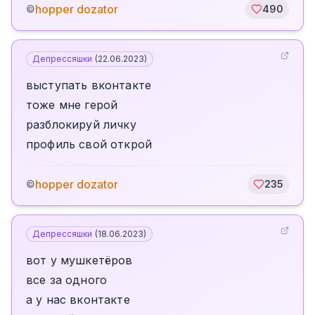
hopper dozator
©
490
Депрессяшки
(
22.06.2023
)
выступать вконтакте
тоже мне герой
разблокируй личку
профиль свой открой
hopper dozator
©
235
Депрессяшки
(
18.06.2023
)
вот у мушкетёров
все за одного
а у нас вконтакте