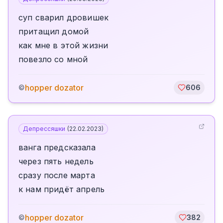
суп сварил дровишек
притащил домой
как мне в этой жизни
повезло со мной
hopper dozator
©
606
Депрессяшки
(
22.02.2023
)
ванга предсказала
через пять недель
сразу после марта
к нам придёт апрель
hopper dozator
©
382