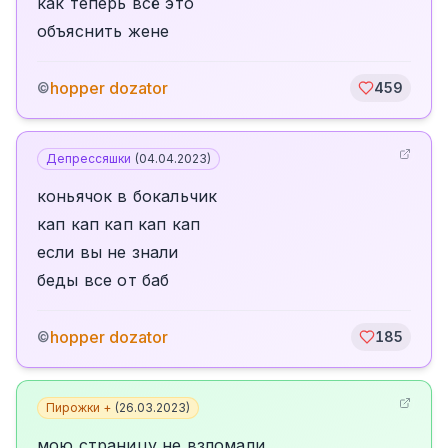
как теперь всё это
объяснить жене
hopper dozator
©
459
Депрессяшки
(
04.04.2023
)
коньячок в бокальчик
кап кап кап кап кап
если вы не знали
беды все от баб
hopper dozator
©
185
Пирожки +
(
26.03.2023
)
мою страницу не взломали