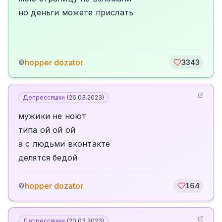
но деньги можете прислать
hopper dozator
©
3343
Депрессяшки
(
26.03.2023
)
мужики не ноют
типа ой ой ой
а с людьми вконтакте
делятся бедой
hopper dozator
©
164
Депрессяшки
(
20.03.2023
)