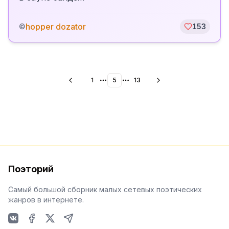
hopper dozator
©
153
1
5
13
More pages
More pages
Поэторий
Самый большой сборник малых сетевых поэтических
жанров в интернете.