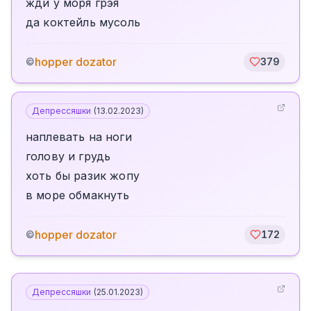
жди у моря грэя
да коктейль мусоль
hopper dozator
©
379
Депрессяшки
(
13.02.2023
)
наплевать на ноги
голову и грудь
хоть бы разик жопу
в море обмакнуть
hopper dozator
©
172
Депрессяшки
(
25.01.2023
)