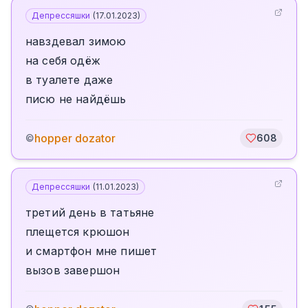
Депрессяшки
(
17.01.2023
)
навздевал зимою
на себя одёж
в туалете даже
писю не найдёшь
hopper dozator
©
608
Депрессяшки
(
11.01.2023
)
третий день в татьяне
плещется крюшон
и смартфон мне пишет
вызов завершон