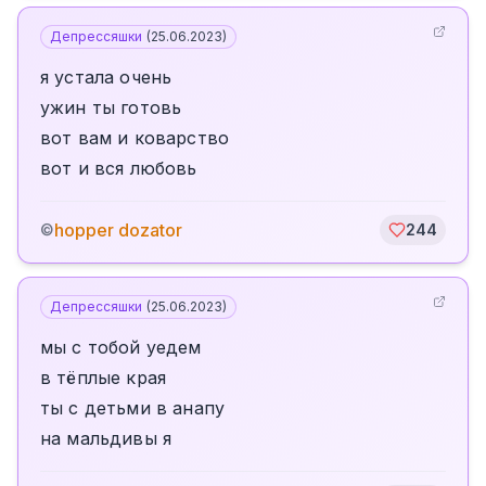
Депрессяшки
(
25.06.2023
)
я устала очень
ужин ты готовь
вот вам и коварство
вот и вся любовь
hopper dozator
©
244
Депрессяшки
(
25.06.2023
)
мы с тобой уедем
в тёплые края
ты с детьми в анапу
на мальдивы я