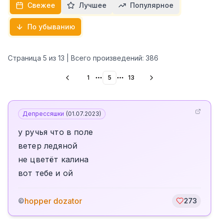
Свежее
Лучшее
Популярное
По убыванию
Страница
5
из
13
| Всего произведений:
386
1
5
13
More pages
More pages
Депрессяшки
(
01.07.2023
)
у ручья что в поле
ветер ледяной
не цветёт калина
вот тебе и ой
hopper dozator
©
273