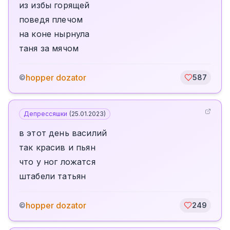
из избы горящей
поведя плечом
на коне нырнула
таня за мячом
hopper dozator
©
587
Депрессяшки
(
25.01.2023
)
в этот день василий
так красив и пьян
что у ног ложатся
штабели татьян
hopper dozator
©
249