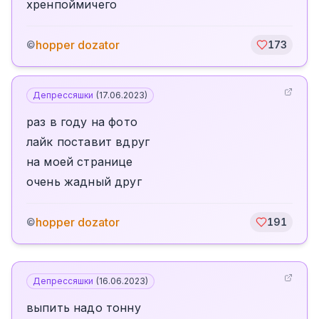
хренпоймичего
hopper dozator
©
173
Депрессяшки
(
17.06.2023
)
раз в году на фото
лайк поставит вдруг
на моей странице
очень жадный друг
hopper dozator
©
191
Депрессяшки
(
16.06.2023
)
выпить надо тонну