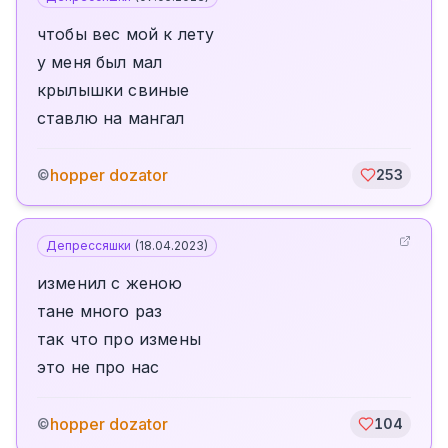
чтобы вес мой к лету
у меня был мал
крылышки свиные
ставлю на мангал
hopper dozator
©
253
Депрессяшки
(
18.04.2023
)
изменил с женою
тане много раз
так что про измены
это не про нас
hopper dozator
©
104