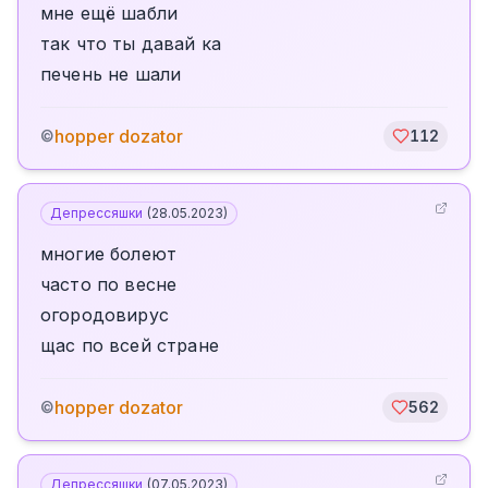
мне ещё шабли
так что ты давай ка
печень не шали
hopper dozator
©
112
Депрессяшки
(
28.05.2023
)
многие болеют
часто по весне
огородовирус
щас по всей стране
hopper dozator
©
562
Депрессяшки
(
07.05.2023
)