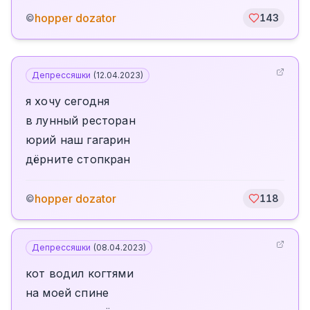
hopper dozator
©
143
Депрессяшки
(
12.04.2023
)
я хочу сегодня
в лунный ресторан
юрий наш гагарин
дёрните стопкран
hopper dozator
©
118
Депрессяшки
(
08.04.2023
)
кот водил когтями
на моей спине