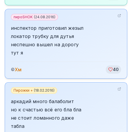
пироSHOK
(
24.08.2016
)
инспектор приготовил жезыл
локатор трубку для дутья
неспешно вышел на дорогу
тут я
Хм
©
40
Пирожки +
(
18.02.2016
)
аркадий много балаболит
но к счастью всё его бла бла
не стоит ломанного даже
табла