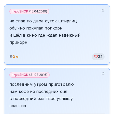
пироSHOK
(
15.04.2019
)
не спав по двое суток штирлиц
обычно покупал попкорн
и шёл в кино где ждал надёжный
прикорн
Хм
©
32
пироSHOK
(
31.08.2016
)
последним утром приготовлю
нам кофе из последних сил
в последний раз твоё услышу
сластил