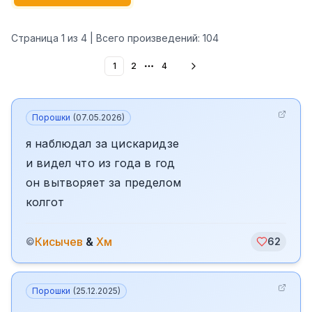
Страница
1
из
4
| Всего произведений:
104
1
2
4
More pages
Порошки
(
07.05.2026
)
я наблюдал за цискаридзе
и видел что из года в год
он вытворяет за пределом
колгот
Кисычев
&
Хм
©
62
Порошки
(
25.12.2025
)