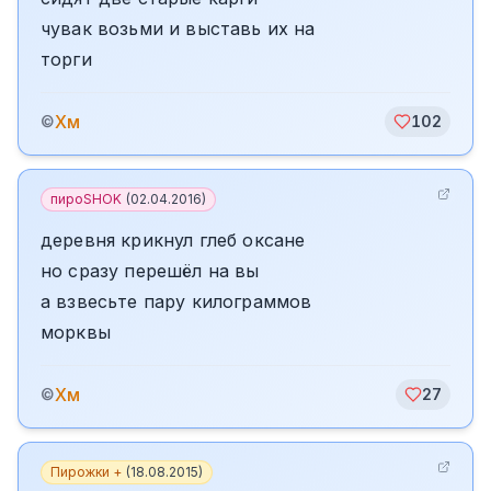
чувак возьми и выставь их на
торги
Хм
©
102
пироSHOK
(
02.04.2016
)
деревня крикнул глеб оксане
но сразу перешёл на вы
а взвесьте пару килограммов
морквы
Хм
©
27
Пирожки +
(
18.08.2015
)