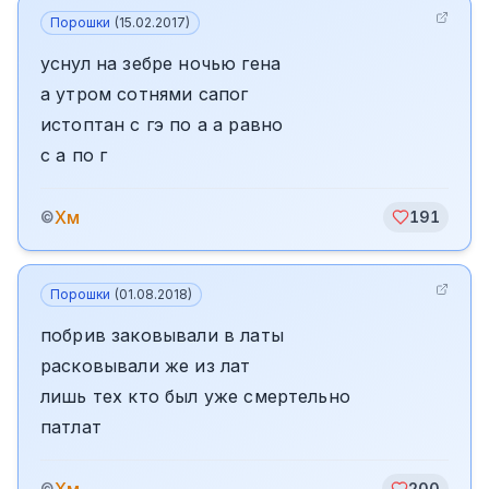
Порошки
(
15.02.2017
)
уснул на зебре ночью гена
а утром сотнями сапог
истоптан с гэ по а а равно
с а по г
Хм
©
191
Порошки
(
01.08.2018
)
побрив заковывали в латы
расковывали же из лат
лишь тех кто был уже смертельно
патлат
©
200