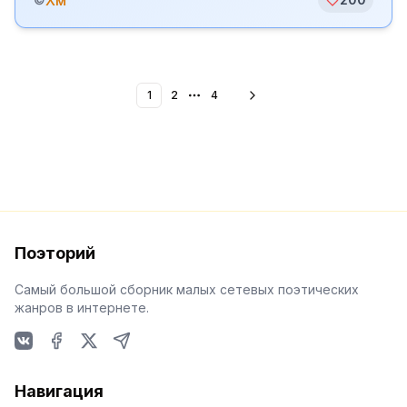
Хм
1
2
4
More pages
Поэторий
Самый большой сборник малых сетевых поэтических
жанров в интернете.
VKontakte
Facebook
X
Telegram
Навигация