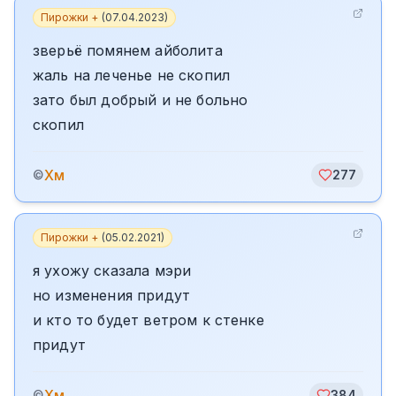
Пирожки +
(
07.04.2023
)
зверьё помянем айболита
жаль на леченье не скопил
зато был добрый и не больно
скопил
Хм
©
277
Пирожки +
(
05.02.2021
)
я ухожу сказала мэри
но изменения придут
и кто то будет ветром к стенке
придут
Хм
©
384