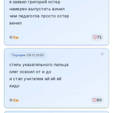
я заявил григорий остер
намерен выпустить винил
чем педагогов просто остер
венил
Хм
©
71
Порошки
(
28.12.2025
)
стиль указательного пальца
олег освоил от и до
и стал учителем ай яй яй
кидо
Хм
©
80