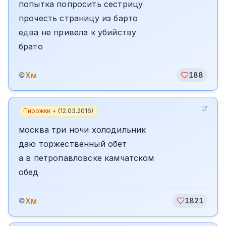
попытка попросить сестрицу
прочесть страницу из барто
едва не привела к убийству
брато
Хм
©
188
Пирожки +
(
12.03.2016
)
москва три ночи холодильник
даю торжественный обет
а в петропавловске камчатском
обед
Хм
©
1821