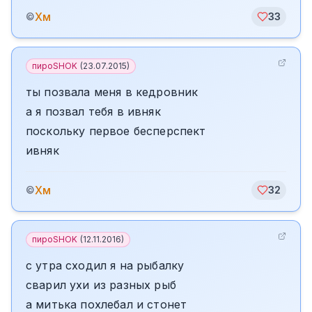
Хм
©
33
пироSHOK
(
23.07.2015
)
ты позвала меня в кедровник
а я позвал тебя в ивняк
поскольку первое бесперспект
ивняк
Хм
©
32
пироSHOK
(
12.11.2016
)
с утра сходил я на рыбалку
сварил ухи из разных рыб
а митька похлебал и стонет