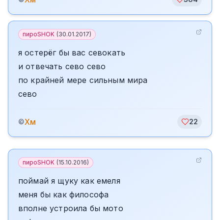
пироSHOK
(
30.01.2017
)
я остерёг бы вас севокать
и отвечать сево сево
по крайней мере сильным мира
сево
Хм
©
22
пироSHOK
(
15.10.2016
)
поймай я щуку как емеля
меня бы как философа
вполне устроила бы мото