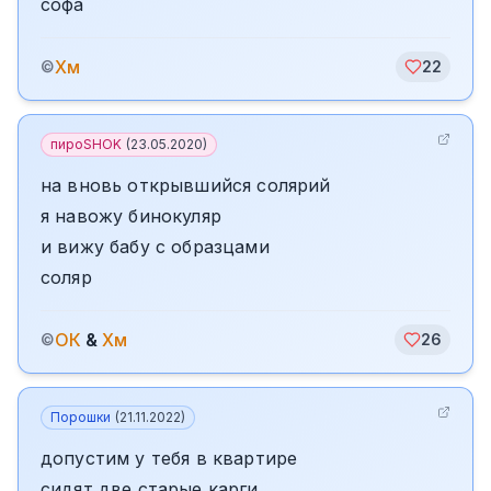
софа
Хм
©
22
пироSHOK
(
23.05.2020
)
на вновь открывшийся солярий
я навожу бинокуляр
и вижу бабу с образцами
соляр
ОК
&
Хм
©
26
Порошки
(
21.11.2022
)
допустим у тебя в квартире
сидят две старые карги