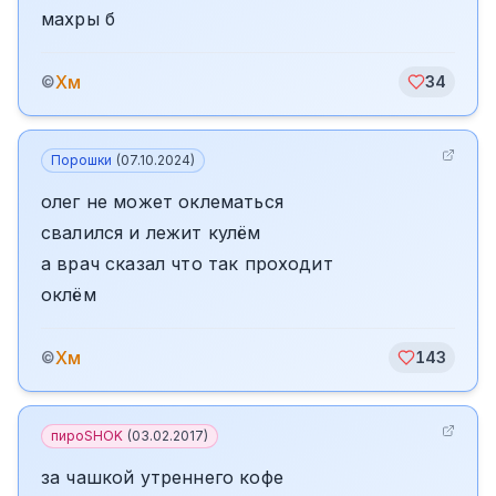
махры б
Хм
©
34
Порошки
(
07.10.2024
)
олег не может оклематься
свалился и лежит кулём
а врач сказал что так проходит
оклём
Хм
©
143
пироSHOK
(
03.02.2017
)
за чашкой утреннего кофе