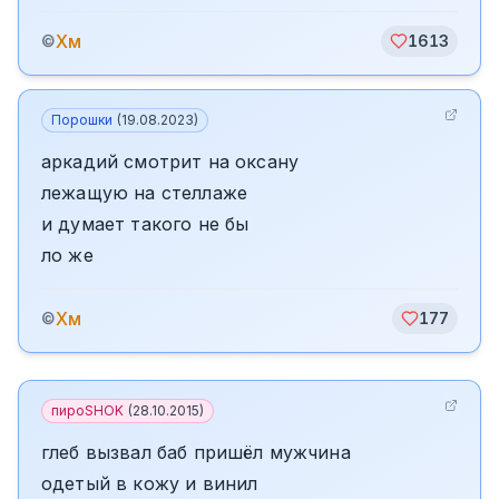
Хм
©
1613
Порошки
(
19.08.2023
)
аркадий смотрит на оксану
лежащую на стеллаже
и думает такого не бы
ло же
Хм
©
177
пироSHOK
(
28.10.2015
)
глеб вызвал баб пришёл мужчина
одетый в кожу и винил