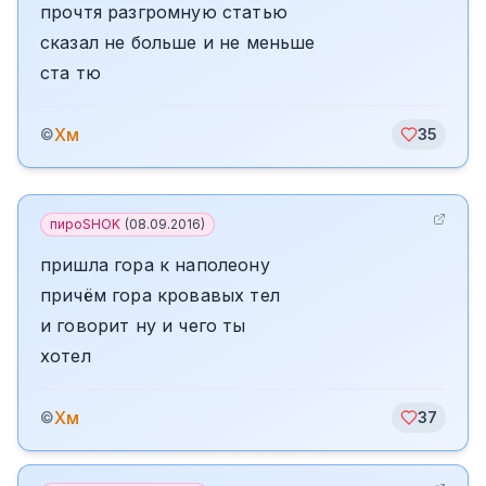
прочтя разгромную статью
сказал не больше и не меньше
ста тю
Хм
©
35
пироSHOK
(
08.09.2016
)
пришла гора к наполеону
причём гора кровавых тел
и говорит ну и чего ты
хотел
Хм
©
37