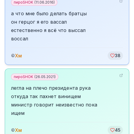
пироSHOK
(
11.06.2016
)
а что мне было делать братцы
он герцог я его вассал
естественно я всё что выссал
воссал
Хм
©
38
пироSHOK
(
26.05.2021
)
легла на плечо президента рука
откуда так пахнет винищем
министр говорит неизвестно пока
ищем
Хм
©
45