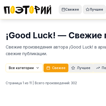
Свежее
Лучшее
¡Good Luck! — Свежие
Свежие произведения автора ¡Good Luck! в арх
свежие публикации.
Все категории
Свежее
Лучшее
По
Страница
1
из
11
| Всего произведений:
302