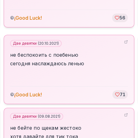
¡Good Luck!
©
56
Две девятки
(
20.10.2021
)
не беспокоить с поебенью
сегодня наслаждаюсь ленью
¡Good Luck!
©
71
Две девятки
(
09.08.2021
)
не бейте по щекам жестоко
хотя давайте для тик тока