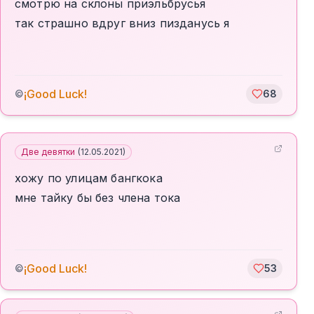
смотрю на склоны приэльбрусья
так страшно вдруг вниз пизданусь я
¡Good Luck!
©
68
Две девятки
(
12.05.2021
)
хожу по улицам бангкока
мне тайку бы без члена тока
¡Good Luck!
©
53