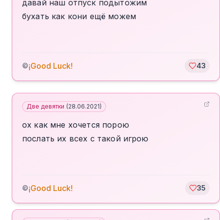
давай наш отпуск подытожим
бухать как кони ещё можем
¡Good Luck!
©
43
Две девятки
(
28.06.2021
)
ох как мне хочется порою
послать их всех с такой игрою
¡Good Luck!
©
35