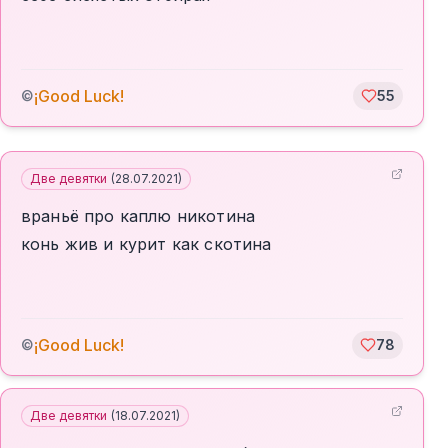
¡Good Luck!
©
55
Две девятки
(
28.07.2021
)
враньё про каплю никотина
конь жив и курит как скотина
¡Good Luck!
©
78
Две девятки
(
18.07.2021
)