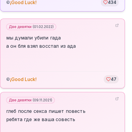
¡Good Luck!
©
434
Две девятки
(
01.02.2022
)
мы думали убили гада
а он бля взял восстал из ада
¡Good Luck!
©
47
Две девятки
(
09.11.2021
)
глеб после секса пишет повесть
ребята где же ваша совесть