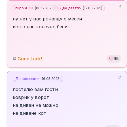
пироSHOK
(
06.12.2025
)
Две девятки
(
17.06.2021
)
ну нет у нас роналду с месси
и это нас конечно бесит
¡Good Luck!
©
95
Депрессяшки
(
16.05.2025
)
постелю вам гости
коврик у ворот
на диван не можно
на диване кот