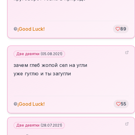
¡Good Luck!
©
89
Две девятки
(
05.08.2021
)
зачем глеб жопой сел на угли
уже гуглю и ты загугли
¡Good Luck!
©
55
Две девятки
(
28.07.2021
)