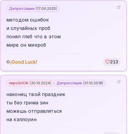
Депрессяшки
(
17.09.2025
)
методом ошибок
и случайных проб
понял глеб что в этом
мире он микроб
¡Good Luck!
©
213
пироSHOK
(
30.10.2024
)
Депрессяшки
(
31.10.2018
)
наконец твой праздник
ты без грима зин
можешь отправляться
на хэллоуин