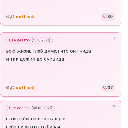
¡Good Luck!
©
30
Две девятки
(
15.10.2021
)
всю жизнь глеб думал что он гнида
и так дожил до суицида
¡Good Luck!
©
37
Две девятки
(
05.08.2021
)
стоять бы на воротах рая
себе сисястых отбирая