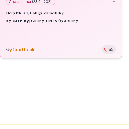
Две девятки
(
23.04.2021
)
на уик энд ищу алкашку
курить куришку пить бухашку
¡Good Luck!
©
52