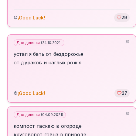
¡Good Luck!
©
29
Две девятки
(
24.10.2021
)
устал я бать от бездорожья
от дураков и наглых рож я
¡Good Luck!
©
27
Две девятки
(
04.09.2021
)
компост таскаю в огороде
круговорот говна в природе