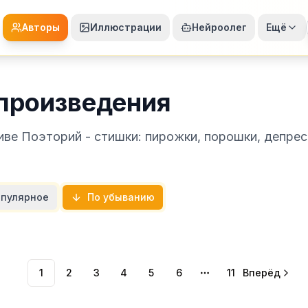
Авторы
Иллюстрации
Нейроолег
Ещё
 произведения
иве Поэторий - стишки: пирожки, порошки, депре
пулярное
По убыванию
1
2
3
4
5
6
11
Вперёд
More pages