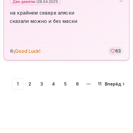
Две девятки
(
26.04.2021
)
на крайнем севере аляски
сказали можно и без маски
¡Good Luck!
©
63
1
2
3
4
5
6
11
Вперёд
More pages