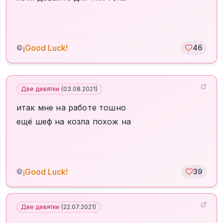
¡Good Luck!
©
46
Две девятки
(
03.08.2021
)
итак мне на работе тошно
ещё шеф на козла похож на
¡Good Luck!
©
39
Две девятки
(
22.07.2021
)