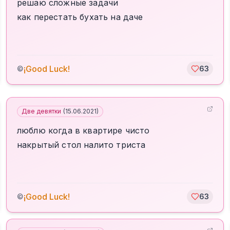
решаю сложные задачи
как перестать бухать на даче
¡Good Luck!
©
63
Две девятки
(
15.06.2021
)
люблю когда в квартире чисто
накрытый стол налито триста
¡Good Luck!
©
63