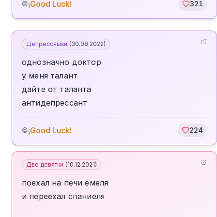
¡Good Luck!
©
321
Депрессяшки
(
30.08.2022
)
однозначно доктор
у меня талант
дайте от таланта
антидепрессант
¡Good Luck!
©
224
Две девятки
(
10.12.2021
)
поехал на печи емеля
и переехал спаниеля