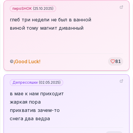
пироSHOK
(
25.10.2025
)
глеб три недели не был в ванной
виной тому магнит диванный
¡Good Luck!
©
81
Депрессяшки
(
02.05.2025
)
в мае к нам приходит
жаркая пора
прихватив зачем-то
снега два ведра